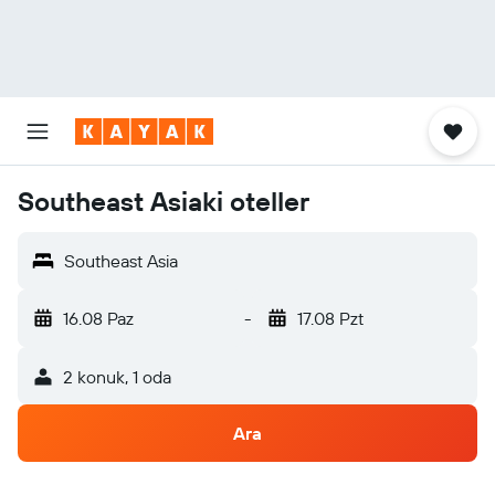
Southeast Asiaki oteller
Southeast Asia
16.08 Paz
-
17.08 Pzt
2 konuk, 1 oda
Ara