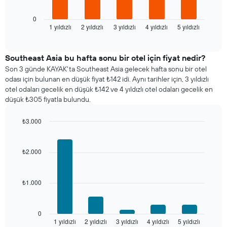
son
3
0
1 yıldızlı
2 yıldızlı
3 yıldızlı
4 yıldızlı
5 yıldızlı
günde
End
of
bulunan
interactive
bir
chart
odanın
Southeast Asia bu hafta sonu bir otel için fiyat nedir?
bu
Son 3 günde KAYAK'ta Southeast Asia gelecek hafta sonu bir otel
geceki
odası için bulunan en düşük fiyat ₺142 idi. Aynı tarihler için, 3 yıldızlı
ortalama
otel odaları gecelik en düşük ₺142 ve 4 yıldızlı otel odaları gecelik en
fiyatını
düşük ₺305 fiyatla bulundu.
yıldız
sayısına
₺3.000
göre
Bar
Chart
toplanmış
graphic.
chart
olarak
with
₺2.000
gösterir.
5
Tablo
bars.
yıldızlara
göre
₺1.000
Aşağıdaki
otel
tablo
kategorilerini
son
gösteren
3
0
1
1 yıldızlı
2 yıldızlı
3 yıldızlı
4 yıldızlı
5 yıldızlı
günde
End