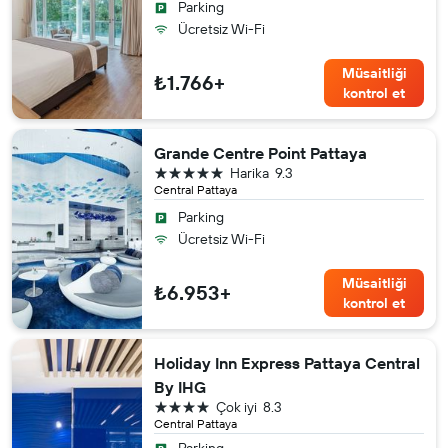
Parking
Ücretsiz Wi-Fi
Müsaitliği
₺1.766+
kontrol et
Grande Centre Point Pattaya
5 yıldız
Harika
9.3
Central Pattaya
Parking
Ücretsiz Wi-Fi
Müsaitliği
₺6.953+
kontrol et
Holiday Inn Express Pattaya Central
By IHG
4 yıldız
Çok iyi
8.3
Central Pattaya