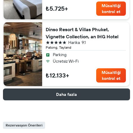
Müsaitliği
₺5.725+
kontrol et
Dinso Resort & Villas Phuket,
Vignette Collection, an IHG Hotel
5 yıldız
Harika
9.1
Patong, Tayland
Parking
Ücretsiz Wi-Fi
Müsaitliği
₺12.133+
kontrol et
Daha fazla
Rezervasyon Önerileri