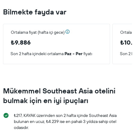
Bilmekte fayda var
Ortalama fiyat (hafta içi gece)
Ortalam
₺9.886
₺10.
Son 2 hafta içindeki ortalama
Paz - Per
fiyatı
Son 2 ha
Mükemmel Southeast Asia otelini
bulmak için en iyi ipuçları
₺217, KAYAK üzerinden son 2 hafta içinde Southeast Asia
bulunan en ucuz, ₺4.239 ise en pahalı 3 yıldıza sahip otel
odasıdır.