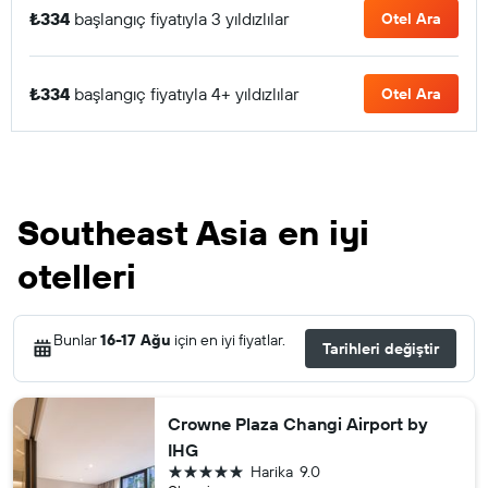
₺334
başlangıç fiyatıyla 3 yıldızlılar
Otel Ara
₺334
başlangıç fiyatıyla 4+ yıldızlılar
Otel Ara
Southeast Asia en iyi
otelleri
Bunlar
16-17 Ağu
için en iyi fiyatlar.
Tarihleri değiştir
Crowne Plaza Changi Airport by
IHG
5 yıldız
Harika
9.0