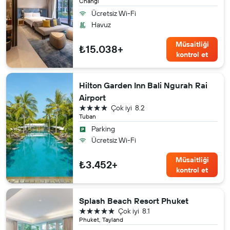
Changi
Ücretsiz Wi-Fi
Havuz
Müsaitliği
₺15.038+
kontrol et
Hilton Garden Inn Bali Ngurah Rai
Airport
4 yıldız
Çok iyi
8.2
Tuban
Parking
Ücretsiz Wi-Fi
Müsaitliği
₺3.452+
kontrol et
Splash Beach Resort Phuket
5 yıldız
Çok iyi
8.1
Phuket, Tayland