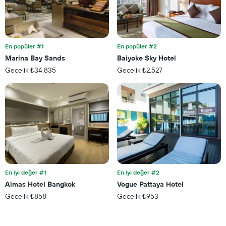
içerir.
Tablo
son
3
En popüler #1
En popüler #2
günde
bulunan
Marina Bay Sands
Baiyoke Sky Hotel
bir
Gecelik ₺34.835
Gecelik ₺2.527
odanın
bu
hafta
sonu
için
ortalama
fiyatını
gösteren
1
Y
ekseni
En iyi değer #1
En iyi değer #2
içerir
Almas Hotel Bangkok
Vogue Pattaya Hotel
Gecelik ₺858
Gecelik ₺953