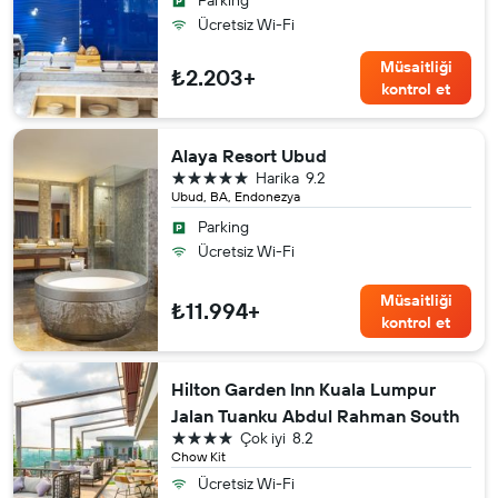
Parking
Ücretsiz Wi-Fi
Müsaitliği
₺2.203+
kontrol et
Alaya Resort Ubud
5 yıldız
Harika
9.2
Ubud, BA, Endonezya
Parking
Ücretsiz Wi-Fi
Müsaitliği
₺11.994+
kontrol et
Hilton Garden Inn Kuala Lumpur
Jalan Tuanku Abdul Rahman South
4 yıldız
Çok iyi
8.2
Chow Kit
Ücretsiz Wi-Fi