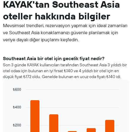
KAYAK'tan Southeast Asia
oteller hakkında bilgiler
Mevsimsel trendleri, rezervasyon yapmak için ideal zamanları
ve Southeast Asia konaklamanızı güvenle planlamak için
veriye dayalı diğer ipuçlarını keşfedin.
Southeast Asia bir otel için gecelik fiyat nedir?
Son 3 günde KAYAK kullanıcıları tarafından Southeast Asia 3 yıldızlı bir
otel odası için bulunan en iyi fırsat ₺140 ve 4 yıldızlı bir otel için en
düşük fiyat ₺172 oldu. Genelde bulunan en ucuz oda fiyatı ₺140 idi.
₺600
Bar
Chart
graphic.
chart
with
₺400
5
bars.
₺200
Aşağıdaki
tablo