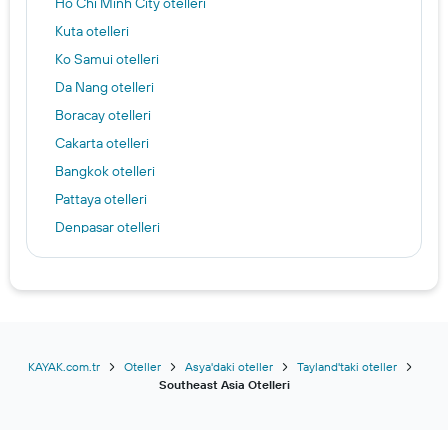
Ho Chi Minh City otelleri
Kuta otelleri
Ko Samui otelleri
Da Nang otelleri
Boracay otelleri
Cakarta otelleri
Bangkok otelleri
Pattaya otelleri
Denpasar otelleri
Singapur otelleri
Patong otelleri
Kuala Lumpur otelleri
Siem Reap otelleri
KAYAK.com.tr
Oteller
Asya'daki oteller
Tayland'taki oteller
Southeast Asia Otelleri