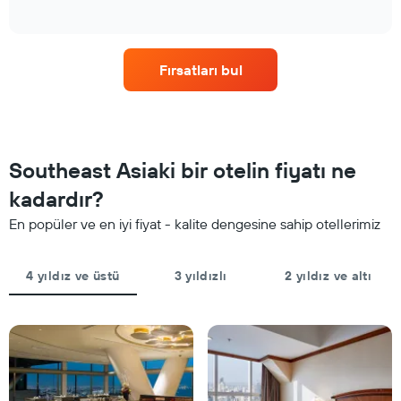
of
X
bulunan
interactive
ekseni
bir
chart
içerir.
odanın
Tablo
bu
Fırsatları bul
son
hafta
3
sonu
günde
için
bulunan
ortalama
bir
fiyatını
odanın
yıldız
Southeast Asiaki bir otelin fiyatı ne
bu
sayısına
geceki
kadardır?
göre
ortalama
toplanmış
En popüler ve en iyi fiyat - kalite dengesine sahip otellerimiz
fiyatını
olarak
gösteren
gösterir.
1
Tablo
4 yıldız ve üstü
3 yıldızlı
2 yıldız ve altı
Y
yıldızlara
ekseni
göre
içerir
otel
kategorilerini
gösteren
1
X
ekseni