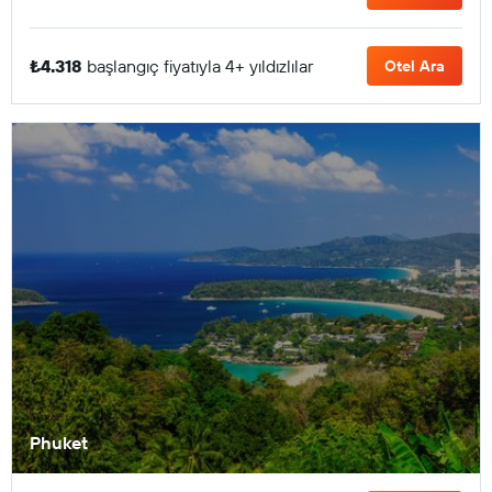
₺4.318
başlangıç fiyatıyla 4+ yıldızlılar
Otel Ara
Phuket