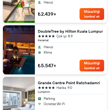
Havuz
Müsaitliği
₺2.439+
kontrol et
DoubleTree by Hilton Kuala Lumpur
5 yıldız
Çok iyi
8.9
Keramat
Havuz
Klima
Müsaitliği
₺5.547+
kontrol et
Grande Centre Point Ratchadamri
5 yıldız
Harika
9.0
Lumphini
Parking
Ücretsiz Wi-Fi