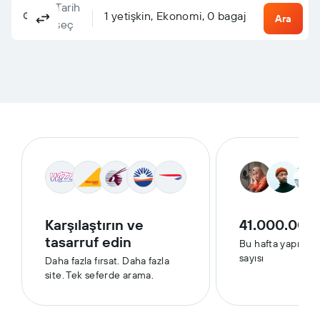
Tarih
Columbus, OH, ABD - Columbus (CMH)
Nereye?
1 yetişkin, Ekonomi, 0 bagaj
Gidiş dönüş
Tek yön
Çoklu uçuş
Ara
seç
Karşılaştırın ve
41.000.000
tasarruf edin
Bu hafta yapılan
sayısı
Daha fazla fırsat. Daha fazla
site. Tek seferde arama.