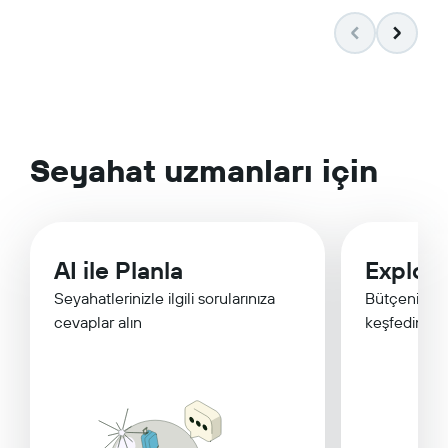
Seyahat uzmanları için
AI ile Planla
Explor
Seyahatlerinizle ilgili sorularınıza
Bütçenize u
cevaplar alın
keşfedin