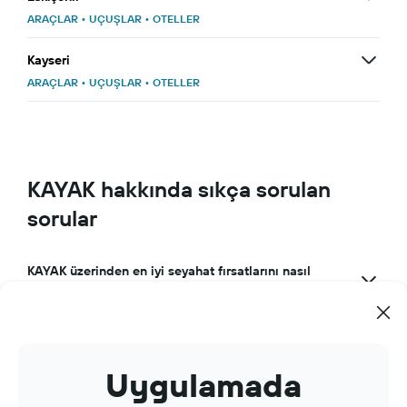
ARAÇLAR
•
UÇUŞLAR
•
OTELLER
Kayseri
ARAÇLAR
•
UÇUŞLAR
•
OTELLER
KAYAK hakkında sıkça sorulan
sorular
KAYAK üzerinden en iyi seyahat fırsatlarını nasıl
bulabilirim?
KAYAK'ı harika bir seyahat uygulaması yapan nedir?
KAYAK'ı seyahat rezervasyonlarımı yönetmek için
Uygulamada
kullanabilir miyim?