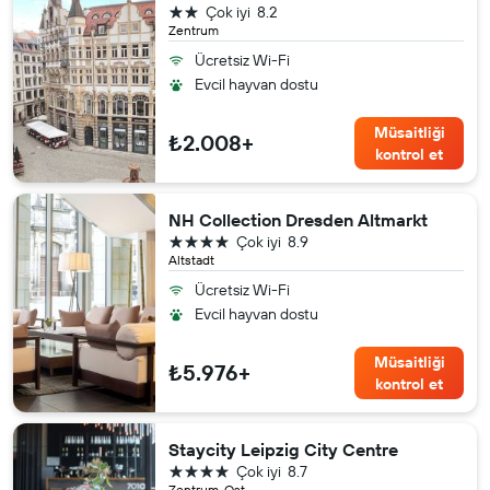
2 yıldız
Çok iyi
8.2
Zentrum
Ücretsiz Wi-Fi
Evcil hayvan dostu
Müsaitliği
₺2.008+
kontrol et
NH Collection Dresden Altmarkt
4 yıldız
Çok iyi
8.9
Altstadt
Ücretsiz Wi-Fi
Evcil hayvan dostu
Müsaitliği
₺5.976+
kontrol et
Staycity Leipzig City Centre
4 yıldız
Çok iyi
8.7
Zentrum-Ost