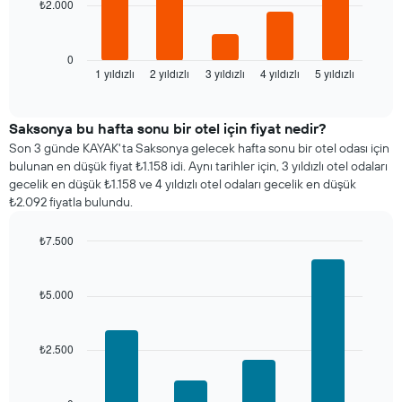
ekseni
₺2.000
Aşağıdaki
içerir.
tablo
Tablo
son
bir
3
0
odanın
1 yıldızlı
2 yıldızlı
3 yıldızlı
4 yıldızlı
5 yıldızlı
günde
End
ortalama
of
bulunan
interactive
fiyatını
bir
chart
gösteren
odanın
Saksonya bu hafta sonu bir otel için fiyat nedir?
1
bu
Son 3 günde KAYAK'ta Saksonya gelecek hafta sonu bir otel odası için
Y
geceki
bulunan en düşük fiyat ₺1.158 idi. Aynı tarihler için, 3 yıldızlı otel odaları
ekseni
ortalama
gecelik en düşük ₺1.158 ve 4 yıldızlı otel odaları gecelik en düşük
içerir
fiyatını
₺2.092 fiyatla bulundu.
yıldız
sayısına
₺7.500
göre
Bar
Chart
toplanmış
graphic.
chart
olarak
with
₺5.000
gösterir.
4
Tablo
bars.
yıldızlara
göre
₺2.500
Aşağıdaki
otel
tablo
kategorilerini
son
gösteren