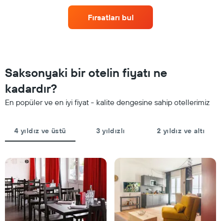
fiyatlarının
X
nasıl
ekseni
Fırsatları bul
değiştiğini
içerir.
göstermektedir.
Tablo
Tablo
son
konaklamadan
3
önceki
günde
gün
Saksonyaki bir otelin fiyatı ne
bulunan
sayısını
bir
gösteren
kadardır?
odanın
1
bu
En popüler ve en iyi fiyat - kalite dengesine sahip otellerimiz
X
hafta
ekseni
sonu
içerir
için
4 yıldız ve üstü
3 yıldızlı
2 yıldız ve altı
Tablo
ortalama
bir
fiyatını
odanın
gösteren
ortalama
1
fiyatını
Y
gösteren
ekseni
1
içerir
Y
ekseni
içerir