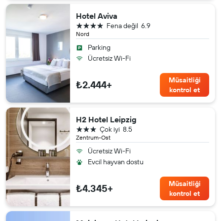
Hotel Aviva
4 yıldız
Fena değil
6.9
Nord
Parking
Ücretsiz Wi-Fi
Müsaitliği
₺2.444+
kontrol et
H2 Hotel Leipzig
3 yıldız
Çok iyi
8.5
Zentrum-Ost
Ücretsiz Wi-Fi
Evcil hayvan dostu
Müsaitliği
₺4.345+
kontrol et