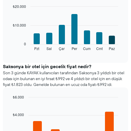
ayları
₺20.000
gösteren
Bar
Chart
1
graphic.
chart
X
with
₺10.000
ekseni
7
bars.
içerir.
Tablo
Aşağıdaki
bir
0
tablo
odanın
Pzt
Sal
Çar
Per
Cum
Cmt
Paz
End
of
haftanın
ortalama
interactive
her
fiyatını
chart
günü
gösteren
Saksonya bir otel için gecelik fiyat nedir?
için
1
Son 3 günde KAYAK kullanıcıları tarafından Saksonya 3 yıldızlı bir otel
ortalama
Y
odası için bulunan en iyi fırsat ₺992 ve 4 yıldızlı bir otel için en düşük
oda
ekseni
fiyat ₺1.823 oldu. Genelde bulunan en ucuz oda fiyatı ₺992 idi.
fiyatını
içerir
gösterir
₺6.000
Tablo
Bar
haftanın
Chart
graphic.
chart
günlerini
with
₺4.000
gösteren
5
1
bars.
X