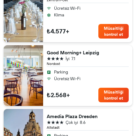
Ücretsiz Wi-Fi
Klima
Müsaitliği
₺4.577+
kontrol et
Good Morning+ Leipzig
4 yıldız
İyi
7.1
Nordost
Parking
Ücretsiz Wi-Fi
Müsaitliği
₺2.568+
kontrol et
Amedia Plaza Dresden
4 yıldız
Çok iyi
8.6
Altstadt
Parking