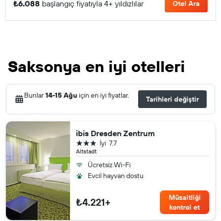
₺6.088
başlangıç fiyatıyla 4+ yıldızlılar
Otel Ara
Saksonya en iyi otelleri
Bunlar
14-15 Ağu
için en iyi fiyatlar.
Tarihleri değiştir
ibis Dresden Zentrum
3 yıldız
İyi
7.7
Altstadt
Ücretsiz Wi-Fi
Evcil hayvan dostu
Müsaitliği
₺4.221+
kontrol et