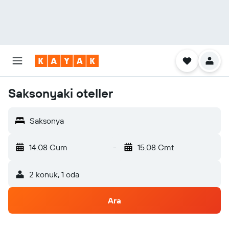
Saksonyaki oteller
Saksonya
14.08 Cum
-
15.08 Cmt
2 konuk, 1 oda
Ara