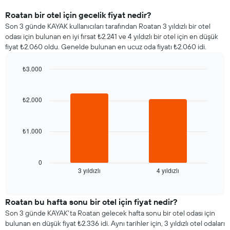
Roatan bir otel için gecelik fiyat nedir?
Son 3 günde KAYAK kullanıcıları tarafından Roatan 3 yıldızlı bir otel
odası için bulunan en iyi fırsat ₺2.241 ve 4 yıldızlı bir otel için en düşük
fiyat ₺2.060 oldu. Genelde bulunan en ucuz oda fiyatı ₺2.060 idi.
₺3.000
Bar
Chart
graphic.
chart
with
₺2.000
2
bars.
₺1.000
Aşağıdaki
tablo
son
3
0
3 yıldızlı
4 yıldızlı
günde
End
of
bulunan
interactive
bir
chart
odanın
Roatan bu hafta sonu bir otel için fiyat nedir?
bu
Son 3 günde KAYAK'ta Roatan gelecek hafta sonu bir otel odası için
geceki
bulunan en düşük fiyat ₺2.336 idi. Aynı tarihler için, 3 yıldızlı otel odaları
ortalama