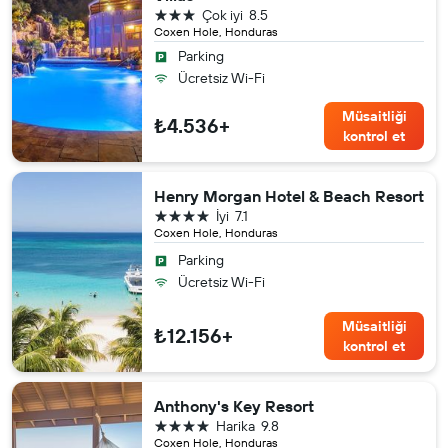
3 yıldız
Çok iyi
8.5
Coxen Hole, Honduras
Parking
Ücretsiz Wi-Fi
Müsaitliği
₺4.536+
kontrol et
Henry Morgan Hotel & Beach Resort
4 yıldız
İyi
7.1
Coxen Hole, Honduras
Parking
Ücretsiz Wi-Fi
Müsaitliği
₺12.156+
kontrol et
Anthony's Key Resort
4 yıldız
Harika
9.8
Coxen Hole, Honduras