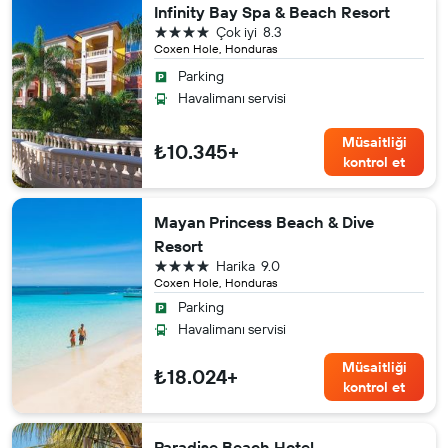
Infinity Bay Spa & Beach Resort
4 yıldız
Çok iyi
8.3
Coxen Hole, Honduras
Parking
Havalimanı servisi
Müsaitliği
₺10.345+
kontrol et
Mayan Princess Beach & Dive
Resort
4 yıldız
Harika
9.0
Coxen Hole, Honduras
Parking
Havalimanı servisi
Müsaitliği
₺18.024+
kontrol et
Paradise Beach Hotel