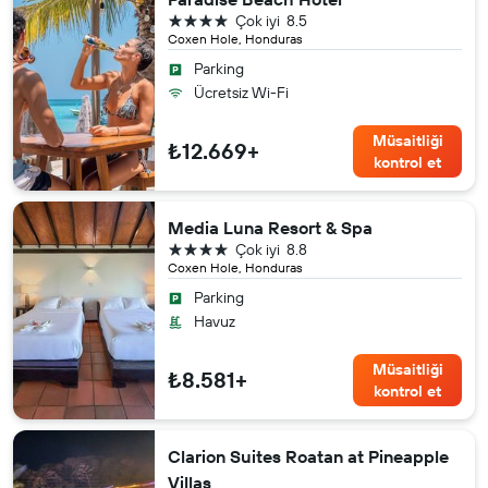
4 yıldız
Çok iyi
8.5
Coxen Hole, Honduras
Parking
Ücretsiz Wi-Fi
Müsaitliği
₺12.669+
kontrol et
Media Luna Resort & Spa
4 yıldız
Çok iyi
8.8
Coxen Hole, Honduras
Parking
Havuz
Müsaitliği
₺8.581+
kontrol et
Clarion Suites Roatan at Pineapple
Villas