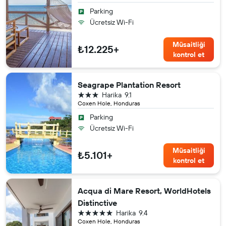
Parking
Ücretsiz Wi-Fi
Müsaitliği
₺12.225+
kontrol et
Seagrape Plantation Resort
3 yıldız
Harika
9.1
Coxen Hole, Honduras
Parking
Ücretsiz Wi-Fi
Müsaitliği
₺5.101+
kontrol et
Acqua di Mare Resort, WorldHotels
Distinctive
5 yıldız
Harika
9.4
Coxen Hole, Honduras