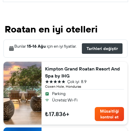
Roatan en iyi otelleri
Bunlar
15-16 Ağu
için en iyi fiyatlar.
Tarihleri değiştir
Kimpton Grand Roatan Resort And
Spa by IHG
5 yıldız
Çok iyi
8.9
Coxen Hole, Honduras
Parking
Ücretsiz Wi-Fi
Müsaitliği
₺17.836+
kontrol et