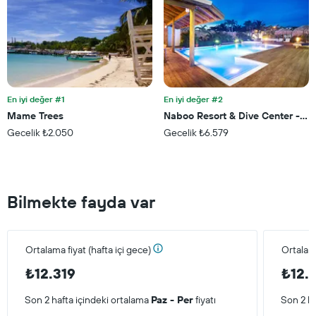
bu
hafta
sonu
için
ortalama
fiyatını
gösteren
1
En iyi değer #1
En iyi değer #2
Y
Mame Trees
Naboo Resort & Dive Center - Ad
ekseni
Gecelik ₺2.050
Gecelik ₺6.579
içerir
Bilmekte fayda var
Ortalama fiyat (hafta içi gece)
Ortalam
₺12.319
₺12.
Son 2 hafta içindeki ortalama
Paz - Per
fiyatı
Son 2 ha