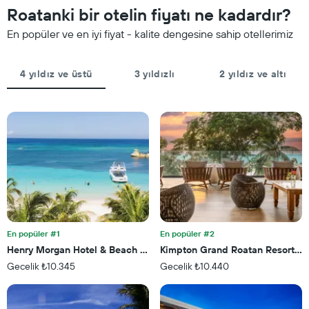
odanın
yıldız
Roatanki bir otelin fiyatı ne kadardır?
bu
sayısına
geceki
En popüler ve en iyi fiyat - kalite dengesine sahip otellerimiz
göre
ortalama
toplanmış
fiyatını
olarak
gösteren
gösterir.
4 yıldız ve üstü
3 yıldızlı
2 yıldız ve altı
1
Tablo
Y
yıldızlara
ekseni
göre
içerir
otel
kategorilerini
gösteren
1
X
ekseni
içerir.
Tablo
son
En popüler #1
En popüler #2
3
Henry Morgan Hotel & Beach Resort
Kimpton Grand Roatan Resort A
günde
Gecelik ₺10.345
Gecelik ₺10.440
bulunan
bir
odanın