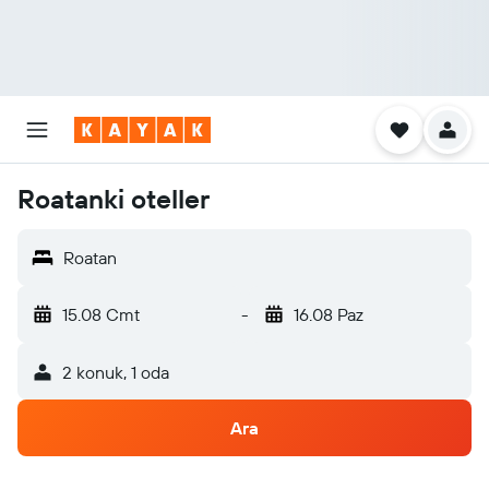
Roatanki oteller
Roatan
15.08 Cmt
-
16.08 Paz
2 konuk, 1 oda
Ara