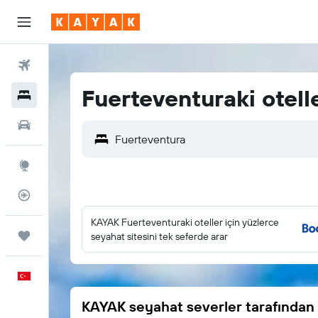
Uçuşlar
Fuerteventuraki otell
Oteller
Araç Kiralama
Explore
Uçuş Takipçisi
KAYAK Fuerteventuraki oteller için yüzlerce
Trips
seyahat sitesini tek seferde arar
Türkçe
KAYAK seyahat severler tarafından 