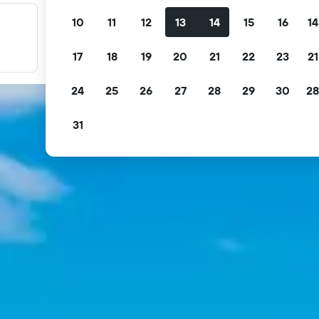
10
11
12
13
14
15
16
14
Fırsatlarınızı filtreleyin
Ücretsiz iptal, ücretsiz kahvaltı ve daha fazlasına göre
17
18
19
20
21
22
23
21
filtreleyin.
24
25
26
27
28
29
30
28
31