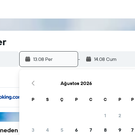
er
13.08 Per
-
14.08 Cum
Ağustos 2026
P
S
Ç
P
C
C
P
P
1
2
neden tercih ediliyor
3
4
5
6
7
8
9
7