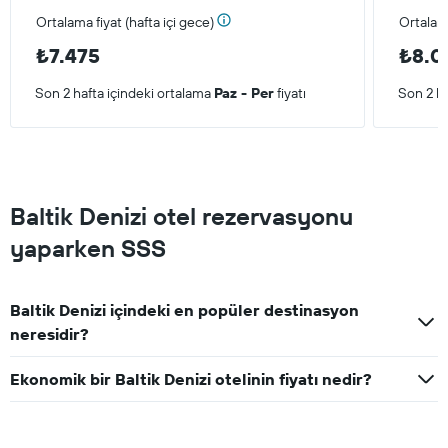
Ortalama fiyat (hafta içi gece)
Ortalam
₺7.475
₺8.0
Son 2 hafta içindeki ortalama
Paz - Per
fiyatı
Son 2 ha
Baltik Denizi otel rezervasyonu
yaparken SSS
Baltik Denizi içindeki en popüler destinasyon
neresidir?
Ekonomik bir Baltik Denizi otelinin fiyatı nedir?