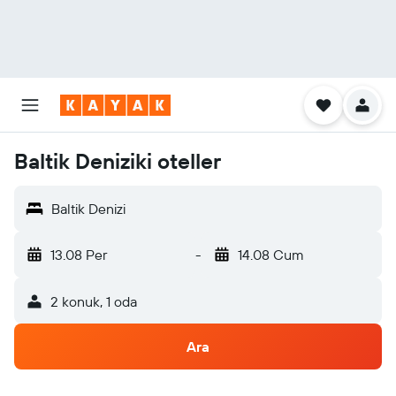
Baltik Deniziki oteller
Baltik Denizi
13.08 Per
-
14.08 Cum
2 konuk, 1 oda
Ara