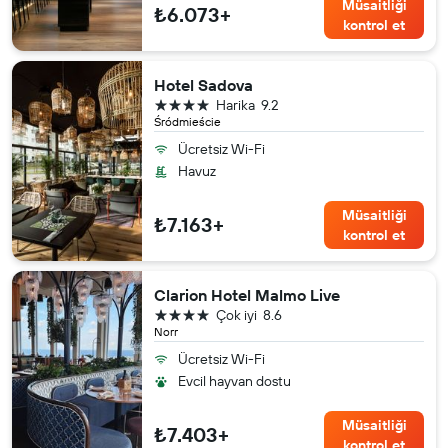
Müsaitliği
₺6.073+
kontrol et
Hotel Sadova
4 yıldız
Harika
9.2
Śródmieście
Ücretsiz Wi-Fi
Havuz
Müsaitliği
₺7.163+
kontrol et
Clarion Hotel Malmo Live
4 yıldız
Çok iyi
8.6
Norr
Ücretsiz Wi-Fi
Evcil hayvan dostu
Müsaitliği
₺7.403+
kontrol et