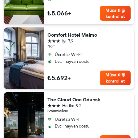
Müsaitliği
₺5.066+
kontrol et
Comfort Hotel Malmo
3 yıldız
İyi
7.9
Norr
Ücretsiz Wi-Fi
Evcil hayvan dostu
Müsaitliği
₺5.692+
kontrol et
The Cloud One Gdansk
3 yıldız
Harika
9.2
Śródmieście
Ücretsiz Wi-Fi
Evcil hayvan dostu