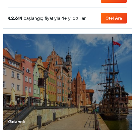
₺2.614
başlangıç fiyatıyla 4+ yıldızlılar
Otel Ara
Gdansk