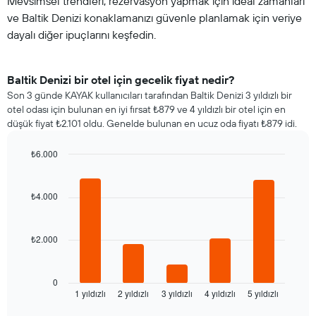
Mevsimsel trendleri, rezervasyon yapmak için ideal zamanları
ve Baltik Denizi konaklamanızı güvenle planlamak için veriye
dayalı diğer ipuçlarını keşfedin.
Baltik Denizi bir otel için gecelik fiyat nedir?
Son 3 günde KAYAK kullanıcıları tarafından Baltik Denizi 3 yıldızlı bir
otel odası için bulunan en iyi fırsat ₺879 ve 4 yıldızlı bir otel için en
düşük fiyat ₺2.101 oldu. Genelde bulunan en ucuz oda fiyatı ₺879 idi.
₺6.000
Bar
Chart
graphic.
chart
with
₺4.000
5
bars.
₺2.000
Aşağıdaki
tablo
son
3
0
1 yıldızlı
2 yıldızlı
3 yıldızlı
4 yıldızlı
5 yıldızlı
günde
End
of
bulunan
interactive