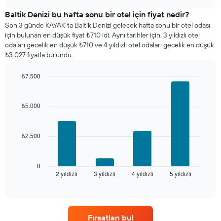
bir
chart
odanın
Baltik Denizi bu hafta sonu bir otel için fiyat nedir?
bu
Son 3 günde KAYAK'ta Baltik Denizi gelecek hafta sonu bir otel odası
geceki
için bulunan en düşük fiyat ₺710 idi. Aynı tarihler için, 3 yıldızlı otel
ortalama
odaları gecelik en düşük ₺710 ve 4 yıldızlı otel odaları gecelik en düşük
fiyatını
₺3.027 fiyatla bulundu.
yıldız
sayısına
₺7.500
göre
Bar
Chart
toplanmış
graphic.
chart
olarak
with
₺5.000
gösterir.
4
Tablo
bars.
yıldızlara
göre
₺2.500
Aşağıdaki
otel
tablo
kategorilerini
son
gösteren
3
0
1
2 yıldızlı
3 yıldızlı
4 yıldızlı
5 yıldızlı
günde
End
of
X
bulunan
interactive
ekseni
bir
chart
içerir.
odanın
Tablo
bu
Fırsatları bul
son