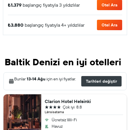
₺1.379
başlangıç fiyatıyla 3 yıldızlılar
Otel Ara
₺3.880
başlangıç fiyatıyla 4+ yıldızlılar
Otel Ara
Baltik Denizi en iyi otelleri
Bunlar
13-14 Ağu
için en iyi fiyatlar.
Tarihleri değiştir
Clarion Hotel Helsinki
4 yıldız
Çok iyi
8.8
Länsisatama
Ücretsiz Wi-Fi
Havuz