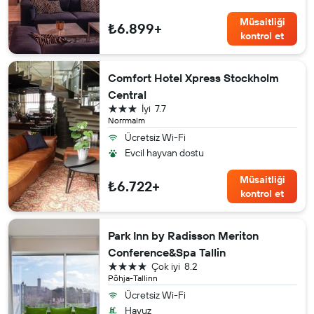
Müsaitliği
₺6.899+
kontrol et
Comfort Hotel Xpress Stockholm
Central
3 yıldız
İyi
7.7
Norrmalm
Ücretsiz Wi-Fi
Evcil hayvan dostu
Müsaitliği
₺6.722+
kontrol et
Park Inn by Radisson Meriton
Conference&Spa Tallin
4 yıldız
Çok iyi
8.2
Põhja-Tallinn
Ücretsiz Wi-Fi
Havuz