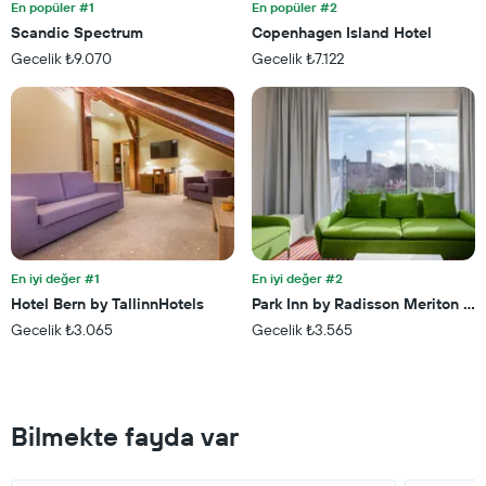
En popüler #1
En popüler #2
günde
bulunan
Scandic Spectrum
Copenhagen Island Hotel
bir
Gecelik ₺9.070
Gecelik ₺7.122
odanın
bu
hafta
sonu
için
ortalama
fiyatını
gösteren
1
Y
ekseni
En iyi değer #1
En iyi değer #2
içerir
Hotel Bern by TallinnHotels
Park Inn by Radisson Meriton Co
Gecelik ₺3.065
Gecelik ₺3.565
Bilmekte fayda var