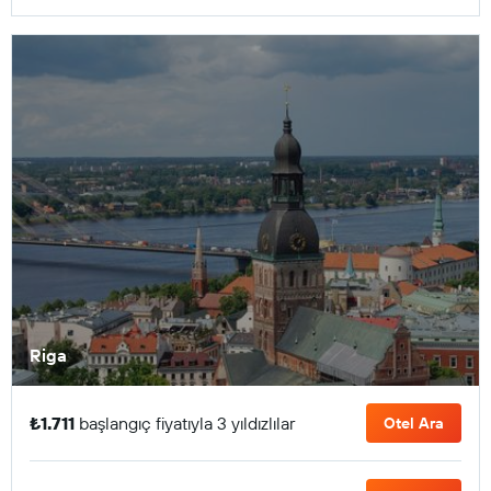
Riga
₺1.711
başlangıç fiyatıyla 3 yıldızlılar
Otel Ara