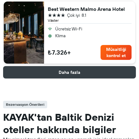
Best Western Malmo Arena Hotel
4 yıldız
Çok iyi
8.1
Väster
Ücretsiz Wi-Fi
Klima
Müsaitliği
₺7.326+
kontrol et
Daha fazla
Rezervasyon Önerileri
KAYAK'tan Baltik Denizi
oteller hakkında bilgiler