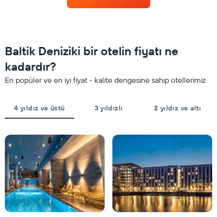
hafta
3
sonu
günde
için
bulunan
ortalama
bir
fiyatını
odanın
yıldız
Baltik Deniziki bir otelin fiyatı ne
bu
sayısına
geceki
kadardır?
göre
ortalama
toplanmış
En popüler ve en iyi fiyat - kalite dengesine sahip otellerimiz
fiyatını
olarak
gösteren
gösterir.
1
Tablo
4 yıldız ve üstü
3 yıldızlı
2 yıldız ve altı
Y
yıldızlara
ekseni
göre
içerir
otel
kategorilerini
gösteren
1
X
ekseni
içerir.
Tablo
son
3