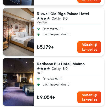
Rixwell Old Riga Palace Hotel
4 yıldız
Çok iyi
8.0
Vecrīga
Ücretsiz Wi-Fi
Evcil hayvan dostu
Müsaitliği
₺5.179+
kontrol et
Radisson Blu Hotel, Malmo
4 yıldız
Çok iyi
8.0
Norr
Ücretsiz Wi-Fi
Evcil hayvan dostu
Müsaitliği
₺9.054+
kontrol et