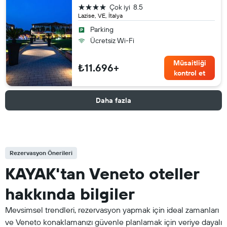
4 yıldız
Çok iyi
8.5
Lazise, VE, İtalya
Parking
Ücretsiz Wi-Fi
Müsaitliği
₺11.696+
kontrol et
Daha fazla
Rezervasyon Önerileri
KAYAK'tan Veneto oteller
hakkında bilgiler
Mevsimsel trendleri, rezervasyon yapmak için ideal zamanları
ve Veneto konaklamanızı güvenle planlamak için veriye dayalı