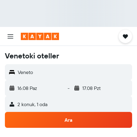
Venetoki oteller
Veneto
16.08 Paz
-
17.08 Pzt
2 konuk, 1 oda
Ara