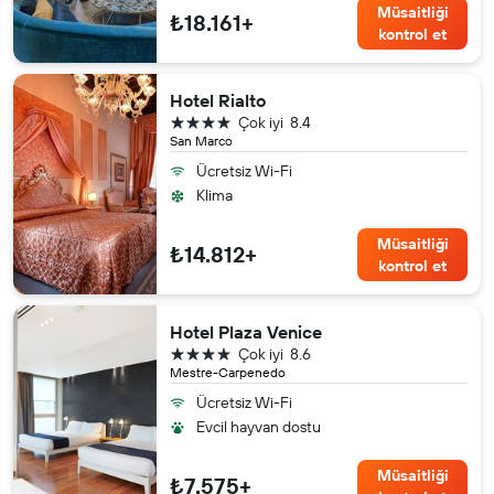
Müsaitliği
₺18.161+
kontrol et
Hotel Rialto
4 yıldız
Çok iyi
8.4
San Marco
Ücretsiz Wi-Fi
Klima
Müsaitliği
₺14.812+
kontrol et
Hotel Plaza Venice
4 yıldız
Çok iyi
8.6
Mestre-Carpenedo
Ücretsiz Wi-Fi
Evcil hayvan dostu
Müsaitliği
₺7.575+