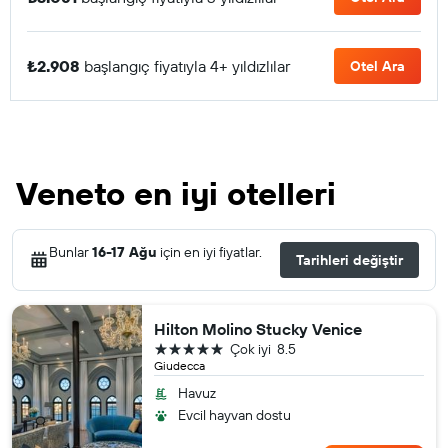
₺2.908
başlangıç fiyatıyla 4+ yıldızlılar
Otel Ara
Veneto en iyi otelleri
Bunlar
16-17 Ağu
için en iyi fiyatlar.
Tarihleri değiştir
Hilton Molino Stucky Venice
5 yıldız
Çok iyi
8.5
Giudecca
Havuz
Evcil hayvan dostu