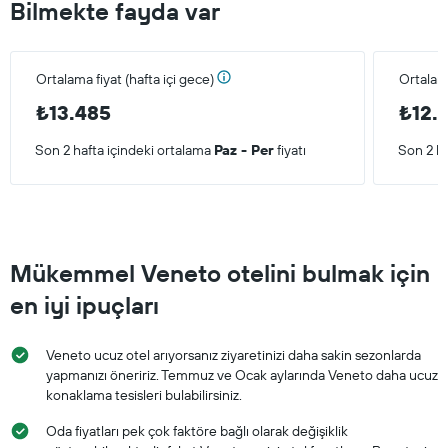
Bilmekte fayda var
Ortalama fiyat (hafta içi gece)
Ortalam
₺13.485
₺12.
Son 2 hafta içindeki ortalama
Paz - Per
fiyatı
Son 2 ha
Mükemmel Veneto otelini bulmak için
en iyi ipuçları
Veneto ucuz otel arıyorsanız ziyaretinizi daha sakin sezonlarda
yapmanızı öneririz. Temmuz ve Ocak aylarında Veneto daha ucuz
konaklama tesisleri bulabilirsiniz.
Oda fiyatları pek çok faktöre bağlı olarak değişiklik