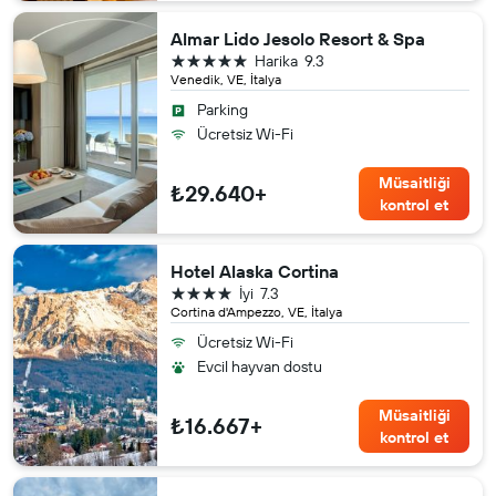
Almar Lido Jesolo Resort & Spa
5 yıldız
Harika
9.3
Venedik, VE, İtalya
Parking
Ücretsiz Wi-Fi
Müsaitliği
₺29.640+
kontrol et
Hotel Alaska Cortina
4 yıldız
İyi
7.3
Cortina d'Ampezzo, VE, İtalya
Ücretsiz Wi-Fi
Evcil hayvan dostu
Müsaitliği
₺16.667+
kontrol et