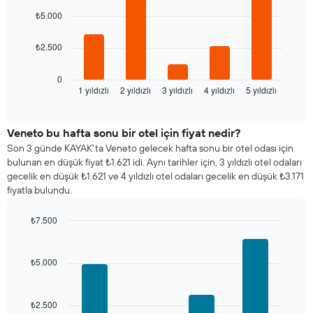
5
1
bars.
₺5.000
X
ekseni
Aşağıdaki
₺2.500
içerir.
tablo
Tablo
son
bir
3
0
odanın
1 yıldızlı
2 yıldızlı
3 yıldızlı
4 yıldızlı
5 yıldızlı
günde
End
ortalama
of
bulunan
interactive
fiyatını
bir
chart
gösteren
odanın
Veneto bu hafta sonu bir otel için fiyat nedir?
1
bu
Son 3 günde KAYAK'ta Veneto gelecek hafta sonu bir otel odası için
Y
geceki
bulunan en düşük fiyat ₺1.621 idi. Aynı tarihler için, 3 yıldızlı otel odaları
ekseni
ortalama
gecelik en düşük ₺1.621 ve 4 yıldızlı otel odaları gecelik en düşük ₺3.171
içerir
fiyatını
fiyatla bulundu.
yıldız
sayısına
₺7.500
göre
Bar
Chart
toplanmış
graphic.
chart
olarak
with
₺5.000
gösterir.
4
Tablo
bars.
yıldızlara
göre
₺2.500
Aşağıdaki