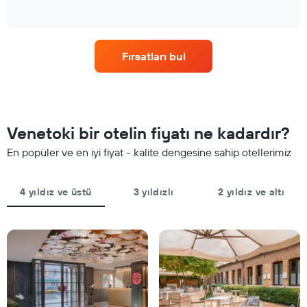
of
yaklaştıkça
gösteren
interactive
oda
chart
1
fiyatlarının
X
nasıl
ekseni
Fırsatları bul
değiştiğini
içerir.
göstermektedir.
Tablo
Tablo
son
konaklamadan
3
önceki
günde
gün
Venetoki bir otelin fiyatı ne kadardır?
bulunan
sayısını
bir
gösteren
En popüler ve en iyi fiyat - kalite dengesine sahip otellerimiz
odanın
1
bu
X
hafta
ekseni
4 yıldız ve üstü
3 yıldızlı
2 yıldız ve altı
sonu
içerir
için
Tablo
ortalama
bir
fiyatını
odanın
gösteren
ortalama
1
fiyatını
Y
gösteren
ekseni
1
içerir