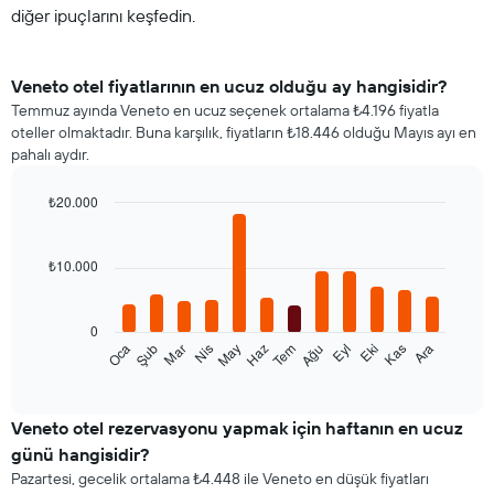
diğer ipuçlarını keşfedin.
Veneto otel fiyatlarının en ucuz olduğu ay hangisidir?
Temmuz ayında Veneto en ucuz seçenek ortalama ₺4.196 fiyatla
oteller olmaktadır. Buna karşılık, fiyatların ₺18.446 olduğu Mayıs ayı en
pahalı aydır.
₺20.000
Bar
Chart
graphic.
chart
with
₺10.000
12
bars.
0
Aşağıdaki
Oca
Şub
Mar
Nis
May
Haz
Tem
Ağu
Eyl
Eki
Kas
Ara
tablo
End
of
her
interactive
ay
chart
için
Veneto otel rezervasyonu yapmak için haftanın en ucuz
ortalama
günü hangisidir?
oda
Pazartesi, gecelik ortalama ₺4.448 ile Veneto en düşük fiyatları
fiyatını