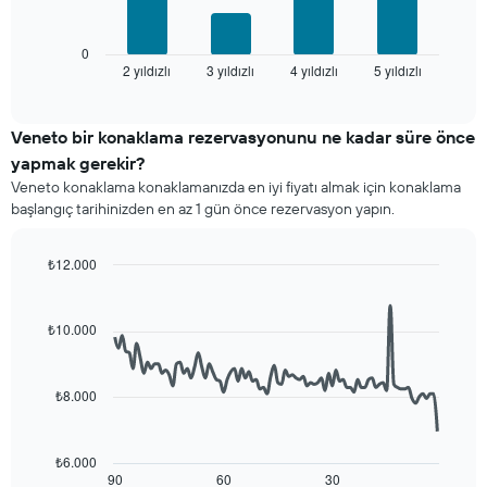
otel
tablo
kategorilerini
son
gösteren
3
0
1
2 yıldızlı
3 yıldızlı
4 yıldızlı
5 yıldızlı
günde
End
of
X
bulunan
interactive
ekseni
bir
chart
içerir.
odanın
Veneto bir konaklama rezervasyonunu ne kadar süre önce
Tablo
bu
yapmak gerekir?
son
hafta
Veneto konaklama konaklamanızda en iyi fiyatı almak için konaklama
3
sonu
başlangıç tarihinizden en az 1 gün önce rezervasyon yapın.
günde
için
bulunan
ortalama
bir
fiyatını
₺12.000
odanın
yıldız
Line
Chart
bu
sayısına
graphic.
chart
geceki
göre
with
₺10.000
ortalama
90
toplanmış
fiyatını
data
olarak
points.
gösteren
gösterir.
₺8.000
1
Tablo
Aşağıdaki
Y
yıldızlara
tablo
ekseni
göre
konaklama
içerir
₺6.000
otel
tarihi
90
60
30
End
kategorilerini