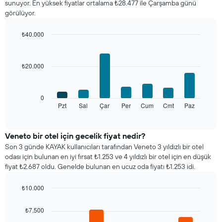
sunuyor. En yüksek fiyatlar ortalama ₺28.477 ile Çarşamba günü
gösterir
görülüyor.
Tablo
ayları
gösteren
₺40.000
1
Bar
Chart
X
graphic.
chart
with
ekseni
₺20.000
7
içerir.
bars.
Tablo
bir
Aşağıdaki
0
odanın
tablo
Pzt
Sal
Çar
Per
Cum
Cmt
Paz
End
ortalama
of
haftanın
fiyatını
interactive
her
chart
gösteren
günü
Veneto bir otel için gecelik fiyat nedir?
1
için
Y
Son 3 günde KAYAK kullanıcıları tarafından Veneto 3 yıldızlı bir otel
ortalama
ekseni
odası için bulunan en iyi fırsat ₺1.253 ve 4 yıldızlı bir otel için en düşük
oda
içerir
fiyat ₺2.687 oldu. Genelde bulunan en ucuz oda fiyatı ₺1.253 idi.
fiyatını
gösterir
₺10.000
Tablo
Bar
haftanın
Chart
graphic.
chart
günlerini
₺7.500
with
gösteren