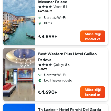
Messner Palace
4 yıldız
Vasat
5.1
Dorsoduro
Ücretsiz Wi-Fi
Klima
Müsaitliği
₺8.899+
kontrol et
Best Western Plus Hotel Galileo
Padova
4 yıldız
Çok iyi
8.4
Centre
Ücretsiz Wi-Fi
Evcil hayvan dostu
Müsaitliği
₺4.690+
kontrol et
Th Lazise - Hotel Parchi Del Garda