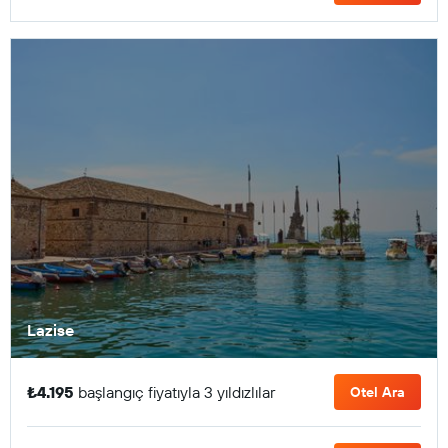
Lazise
₺4.195
başlangıç fiyatıyla 3 yıldızlılar
Otel Ara