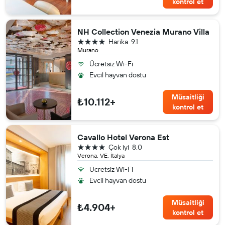
kontrol et
NH Collection Venezia Murano Villa
4 yıldız
Harika
9.1
Murano
Ücretsiz Wi-Fi
Evcil hayvan dostu
Müsaitliği
₺10.112+
kontrol et
Cavallo Hotel Verona Est
4 yıldız
Çok iyi
8.0
Verona, VE, İtalya
Ücretsiz Wi-Fi
Evcil hayvan dostu
Müsaitliği
₺4.904+
kontrol et