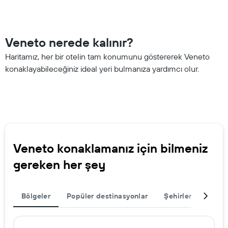
Veneto nerede kalınır?
Haritamız, her bir otelin tam konumunu göstererek Veneto
konaklayabileceğiniz ideal yeri bulmanıza yardımcı olur.
Veneto konaklamanız için bilmeniz
gereken her şey
Bölgeler
Popüler destinasyonlar
Şehirler
Seyah