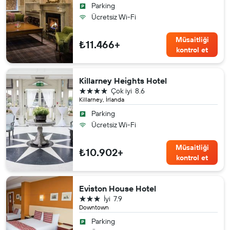
Parking
Ücretsiz Wi-Fi
Müsaitliği
₺11.466+
kontrol et
Killarney Heights Hotel
4 yıldız
Çok iyi
8.6
Killarney, İrlanda
Parking
Ücretsiz Wi-Fi
Müsaitliği
₺10.902+
kontrol et
Eviston House Hotel
3 yıldız
İyi
7.9
Downtown
Parking