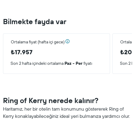
Bilmekte fayda var
Ortalama fiyat (hafta içi gece)
Ortalam
₺17.957
₺20.
Son 2 hafta içindeki ortalama
Paz - Per
fiyatı
Son 2 ha
Ring of Kerry nerede kalınır?
Haritamız, her bir otelin tam konumunu göstererek Ring of
Kerry konaklayabileceğiniz ideal yeri bulmanıza yardımcı olur.