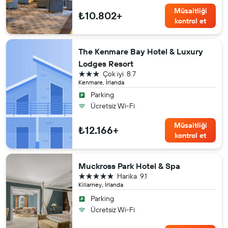
Müsaitliği
₺10.802+
kontrol et
The Kenmare Bay Hotel & Luxury
Lodges Resort
3 yıldız
Çok iyi
8.7
Kenmare, İrlanda
Parking
Ücretsiz Wi-Fi
Müsaitliği
₺12.166+
kontrol et
Muckross Park Hotel & Spa
5 yıldız
Harika
9.1
Killarney, İrlanda
Parking
Ücretsiz Wi-Fi