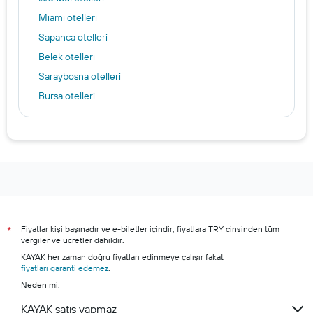
Miami otelleri
Sapanca otelleri
Belek otelleri
Saraybosna otelleri
Bursa otelleri
Göreme otelleri
Gaziantep otelleri
Berlin otelleri
Ankara otelleri
Lizbon otelleri
Amsterdam otelleri
Fiyatlar kişi başınadır ve e-biletler içindir; fiyatlara TRY cinsinden tüm
*
Diyarbakır otelleri
vergiler ve ücretler dahildir.
Alanya otelleri
KAYAK her zaman doğru fiyatları edinmeye çalışır fakat
fiyatları garanti edemez
.
Bodrum otelleri
Neden mi:
Şile otelleri
KAYAK satış yapmaz
Marmaris otelleri