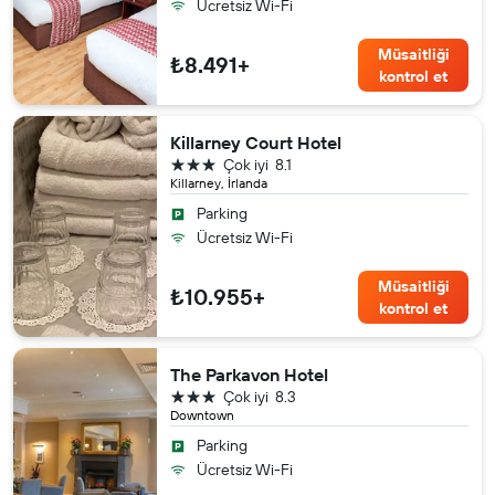
Ücretsiz Wi-Fi
Müsaitliği
₺8.491+
kontrol et
Killarney Court Hotel
3 yıldız
Çok iyi
8.1
Killarney, İrlanda
Parking
Ücretsiz Wi-Fi
Müsaitliği
₺10.955+
kontrol et
The Parkavon Hotel
3 yıldız
Çok iyi
8.3
Downtown
Parking
Ücretsiz Wi-Fi