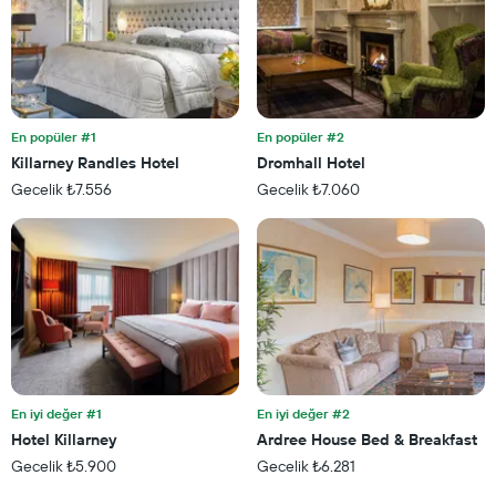
En popüler #1
En popüler #2
Killarney Randles Hotel
Dromhall Hotel
Gecelik ₺7.556
Gecelik ₺7.060
En iyi değer #1
En iyi değer #2
Hotel Killarney
Ardree House Bed & Breakfast
Gecelik ₺5.900
Gecelik ₺6.281