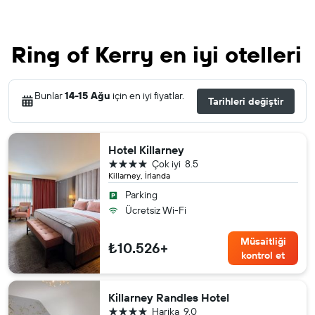
Ring of Kerry en iyi otelleri
Bunlar
14-15 Ağu
için en iyi fiyatlar.
Tarihleri değiştir
Hotel Killarney
4 yıldız
Çok iyi
8.5
Killarney, İrlanda
Parking
Ücretsiz Wi-Fi
Müsaitliği
₺10.526+
kontrol et
Killarney Randles Hotel
4 yıldız
Harika
9.0