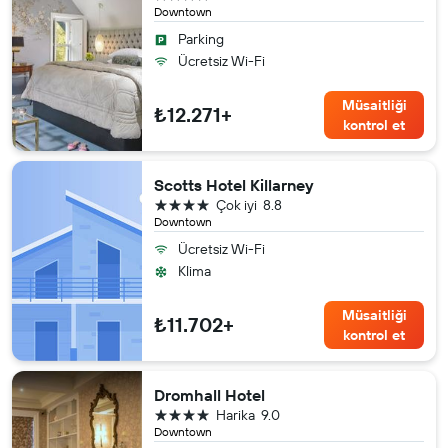
Downtown
Parking
Ücretsiz Wi-Fi
Müsaitliği
₺12.271+
kontrol et
Scotts Hotel Killarney
4 yıldız
Çok iyi
8.8
Downtown
Ücretsiz Wi-Fi
Klima
Müsaitliği
₺11.702+
kontrol et
Dromhall Hotel
4 yıldız
Harika
9.0
Downtown