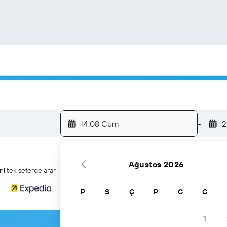
14.08 Cum
-
2
Ağustos 2026
i tek seferde arar
P
S
Ç
P
C
C
1