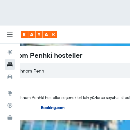
Uçuşlar
Phnom Penhki hosteller
Oteller
Araç Kiralama
Explore
KAYAK Phnom Penhki hosteller seçenekleri için yüzlerce seyahat sitesin
Uçuş Takipçisi
İşletmeler için KAYAK
YENİ