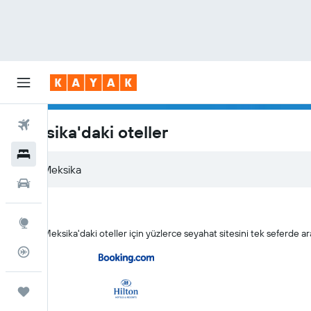
Uçuşlar
Meksika'daki oteller
Oteller
Araç Kiralama
Explore
KAYAK Meksika'daki oteller için yüzlerce seyahat sitesini tek seferde ar
Uçuş Takipçisi
Trips