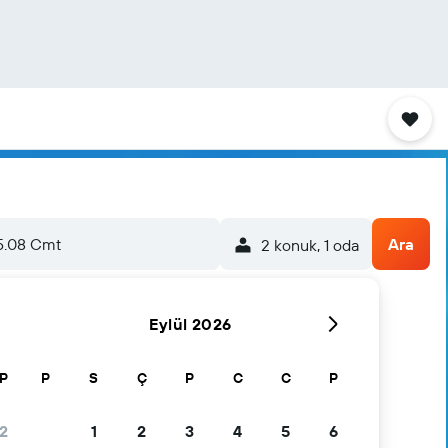
5.08 Cmt
Ara
2 konuk, 1 oda
Eylül 2026
P
P
S
Ç
P
C
C
P
2
1
2
3
4
5
6