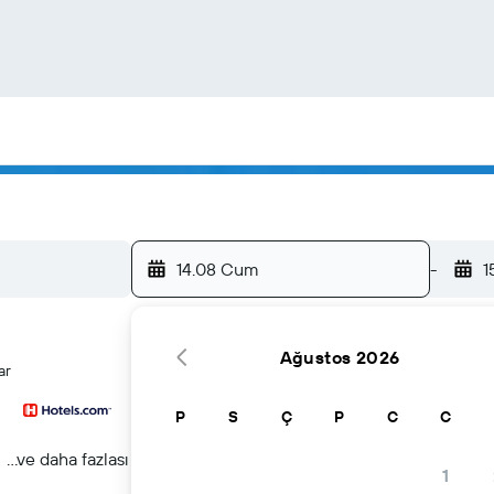
14.08 Cum
-
1
Ağustos 2026
ar
P
S
Ç
P
C
C
...ve daha fazlası
1