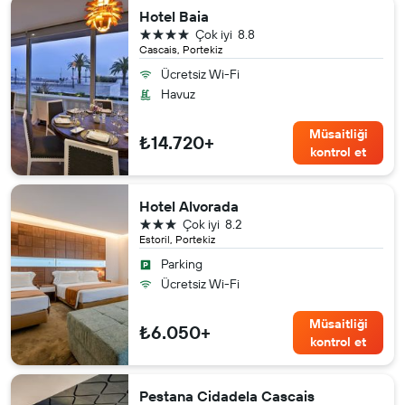
Hotel Baia
4 yıldız
Çok iyi
8.8
Cascais, Portekiz
Ücretsiz Wi-Fi
Havuz
Müsaitliği
₺14.720+
kontrol et
Hotel Alvorada
3 yıldız
Çok iyi
8.2
Estoril, Portekiz
Parking
Ücretsiz Wi-Fi
Müsaitliği
₺6.050+
kontrol et
Pestana Cidadela Cascais