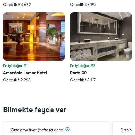
bir
Gecelik ₺3.662
Gecelik ₺8.193
odanın
bu
hafta
sonu
için
ortalama
fiyatını
gösteren
1
Y
ekseni
En iyi değer #1
En iyi değer #2
içerir
Amazónia Jamor Hotel
Porta 30
Gecelik ₺2.998
Gecelik ₺3.117
Bilmekte fayda var
Ortalama fiyat (hafta içi gece)
Ortalam