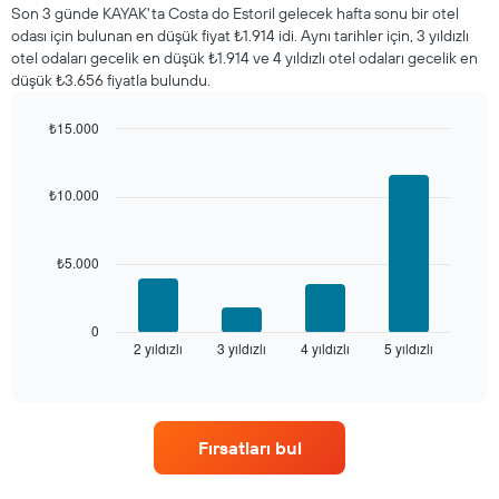
bu
Son 3 günde KAYAK'ta Costa do Estoril gelecek hafta sonu bir otel
geceki
odası için bulunan en düşük fiyat ₺1.914 idi. Aynı tarihler için, 3 yıldızlı
ortalama
otel odaları gecelik en düşük ₺1.914 ve 4 yıldızlı otel odaları gecelik en
fiyatını
düşük ₺3.656 fiyatla bulundu.
yıldız
sayısına
₺15.000
göre
Bar
Chart
toplanmış
graphic.
chart
olarak
with
₺10.000
gösterir.
4
Tablo
bars.
yıldızlara
göre
₺5.000
Aşağıdaki
otel
tablo
kategorilerini
son
gösteren
3
0
1
2 yıldızlı
3 yıldızlı
4 yıldızlı
5 yıldızlı
günde
End
of
X
bulunan
interactive
ekseni
bir
chart
içerir.
odanın
Tablo
bu
Fırsatları bul
son
hafta
3
sonu
günde
için