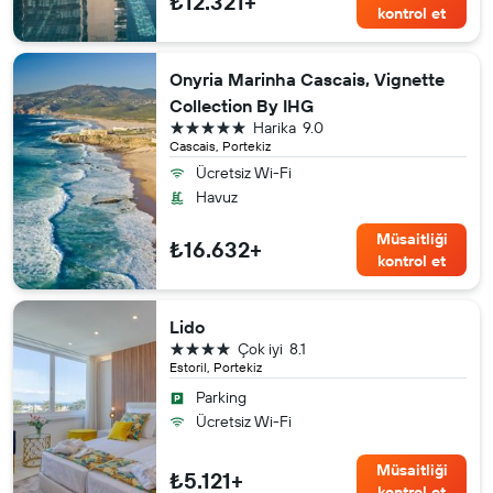
₺12.321+
kontrol et
Onyria Marinha Cascais, Vignette
Collection By IHG
5 yıldız
Harika
9.0
Cascais, Portekiz
Ücretsiz Wi-Fi
Havuz
Müsaitliği
₺16.632+
kontrol et
Lido
4 yıldız
Çok iyi
8.1
Estoril, Portekiz
Parking
Ücretsiz Wi-Fi
Müsaitliği
₺5.121+
kontrol et