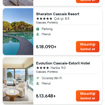
Sheraton Cascais Resort
5 yıldız
Çok iyi
8.5
Cascais, Portekiz
Parking
Havuz
Müsaitliği
₺18.090+
kontrol et
Evolution Cascais-Estoril Hotel
4 yıldız
Harika
9.0
Cascais, Portekiz
Ücretsiz Wi-Fi
Havuz
Müsaitliği
₺13.648+
kontrol et