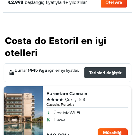
₺2.998
başlangıç fiyatıyla 4+ yıldızlılar
Otel Ara
Costa do Estoril en iyi
otelleri
Bunlar
14-15 Ağu
için en iyi fiyatlar.
Tarihleri değiştir
Eurostars Cascais
4 yıldız
Çok iyi
8.8
Cascais, Portekiz
Ücretsiz Wi-Fi
Havuz
Müsaitliği