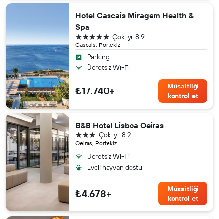
Hotel Cascais Miragem Health &
Spa
5 yıldız
Çok iyi
8.9
Cascais, Portekiz
Parking
Ücretsiz Wi-Fi
Müsaitliği
₺17.740+
kontrol et
B&B Hotel Lisboa Oeiras
3 yıldız
Çok iyi
8.2
Oeiras, Portekiz
Ücretsiz Wi-Fi
Evcil hayvan dostu
Müsaitliği
₺4.678+
kontrol et