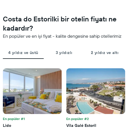
bulunan
ortalama
bir
fiyatını
odanın
yıldız
Costa do Estorilki bir otelin fiyatı ne
bu
sayısına
geceki
kadardır?
göre
ortalama
toplanmış
En popüler ve en iyi fiyat - kalite dengesine sahip otellerimiz
fiyatını
olarak
gösteren
gösterir.
1
Tablo
4 yıldız ve üstü
3 yıldızlı
2 yıldız ve altı
Y
yıldızlara
ekseni
göre
içerir
otel
kategorilerini
gösteren
1
X
ekseni
içerir.
Tablo
son
3
En popüler #1
En popüler #2
günde
bulunan
Lido
Vila Galé Estoril