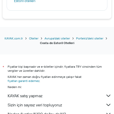
Estoril otelleri
KAYAK.com.tr
Oteller
Avrupa'daki oteller
Portekiz'deki oteller
Costa do Estoril Otelleri
Fiyatlar kişi başınadır ve e-biletler içindir; fiyatlara TRY cinsinden tüm
*
vergiler ve ücretler dahildir.
KAYAK her zaman doğru fiyatları edinmeye çalışır fakat
fiyatları garanti edemez
.
Neden mi:
KAYAK satış yapmaz
Sizin için sayısız veri topluyoruz
Neden fiyatlar %100 doğru değil?