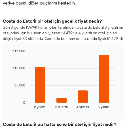
veriye dayalı diğer ipuçlarını keşfedin.
Costa do Estoril bir otel için gecelik fiyat nedir?
Son 3 günde KAYAK kullanıcıları tarafından Costa do Estoril 3 yıldızlı bir
otel odası için bulunan en iyi fırsat ₺1.479 ve 4 yıldızlı bir otel için en
düşük fiyat ₺3.655 oldu. Genelde bulunan en ucuz oda fiyatı ₺1.479 idi.
₺15.000
Bar
Chart
graphic.
chart
with
₺10.000
4
bars.
₺5.000
Aşağıdaki
tablo
son
3
0
2 yıldızlı
3 yıldızlı
4 yıldızlı
5 yıldızlı
günde
End
of
bulunan
interactive
bir
chart
odanın
Costa do Estoril bu hafta sonu bir otel için fiyat nedir?