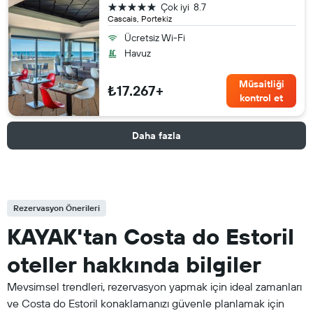
5 yıldız
Çok iyi
8.7
Cascais, Portekiz
Ücretsiz Wi-Fi
Havuz
Müsaitliği
₺17.267+
kontrol et
Daha fazla
Rezervasyon Önerileri
KAYAK'tan Costa do Estoril
oteller hakkında bilgiler
Mevsimsel trendleri, rezervasyon yapmak için ideal zamanları
ve Costa do Estoril konaklamanızı güvenle planlamak için