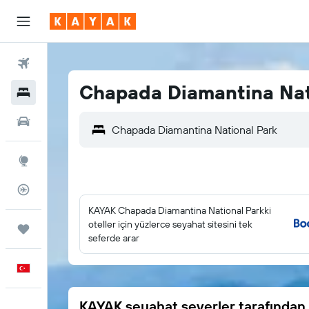
Uçuşlar
Chapada Diamantina Nati
Oteller
Araç Kiralama
Explore
Uçuş Takipçisi
KAYAK Chapada Diamantina National Parkki
oteller için yüzlerce seyahat sitesini tek
Trips
seferde arar
Türkçe
KAYAK seyahat severler tarafından 