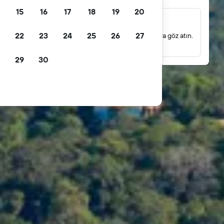
15
16
17
18
19
20
Milyonlarca yorum
22
23
24
25
26
27
Gerçek konuk yorumlarına dayanan puanlamalara göz atın.
29
30