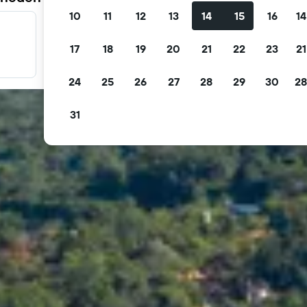
10
11
12
13
14
15
16
14
Fırsatlarınızı filtreleyin
17
18
19
20
21
22
23
21
Ücretsiz iptal, ücretsiz kahvaltı ve daha fazlasına göre
filtreleyin.
24
25
26
27
28
29
30
28
31