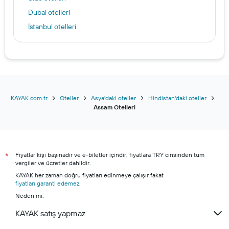
Dubai otelleri
İstanbul otelleri
Viyana otelleri
Dalian otelleri
Fethiye otelleri
Bodrum otelleri
Trabzon otelleri
KAYAK.com.tr
Oteller
Asya'daki oteller
Hindistan'daki oteller
Assam Otelleri
Antalya otelleri
Male otelleri
İzmir otelleri
Fiyatlar kişi başınadır ve e-biletler içindir; fiyatlara TRY cinsinden tüm
Alanya otelleri
*
vergiler ve ücretler dahildir.
Şile otelleri
KAYAK her zaman doğru fiyatları edinmeye çalışır fakat
fiyatları garanti edemez
Marmaris otelleri
.
Neden mi:
Kuşadası otelleri
KAYAK satış yapmaz
Çeşme otelleri