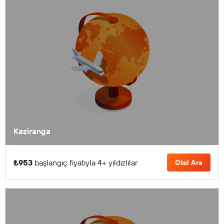
Kaziranga
₺953
başlangıç fiyatıyla 4+ yıldızlılar
Otel Ara