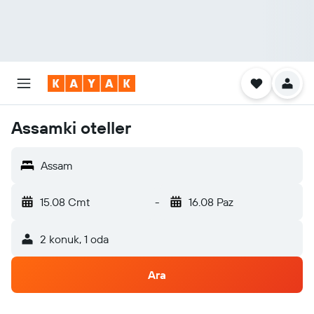
Assamki oteller
Assam
15.08 Cmt
-
16.08 Paz
2 konuk, 1 oda
Ara