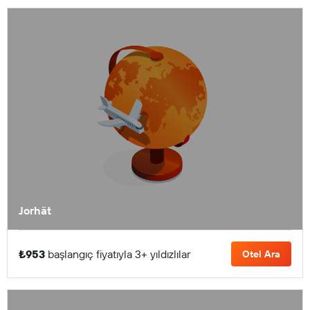
Jorhāt
₺953
başlangıç fiyatıyla 3+ yıldızlılar
Otel Ara