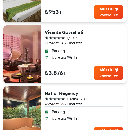
Müsaitliği
₺953+
kontrol et
Vivanta Guwahati
5 yıldız
İyi
7.7
Guwahati, AS, Hindistan
Parking
Ücretsiz Wi-Fi
Müsaitliği
₺3.876+
kontrol et
Nahor Regency
5 yıldız
Harika
9.3
Guwahati, AS, Hindistan
Parking
Ücretsiz Wi-Fi