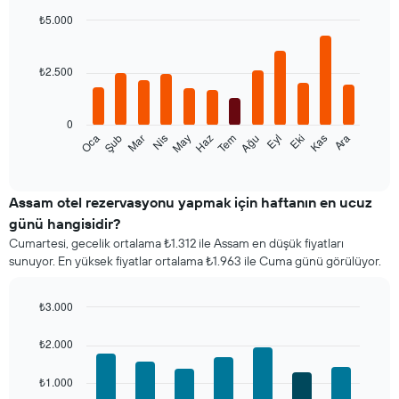
₺5.000
Bar
Chart
graphic.
chart
with
₺2.500
12
bars.
0
Aşağıdaki
Şub
May
Ağu
Kas
Mar
Haz
Eyl
Ara
Oca
Nis
Tem
Eki
tablo
End
of
her
interactive
ay
chart
için
Assam otel rezervasyonu yapmak için haftanın en ucuz
ortalama
günü hangisidir?
oda
Cumartesi, gecelik ortalama ₺1.312 ile Assam en düşük fiyatları
fiyatını
sunuyor. En yüksek fiyatlar ortalama ₺1.963 ile Cuma günü görülüyor.
gösterir
Tablo
ayları
₺3.000
gösteren
Bar
Chart
1
graphic.
chart
₺2.000
X
with
ekseni
7
₺1.000
bars.
içerir.