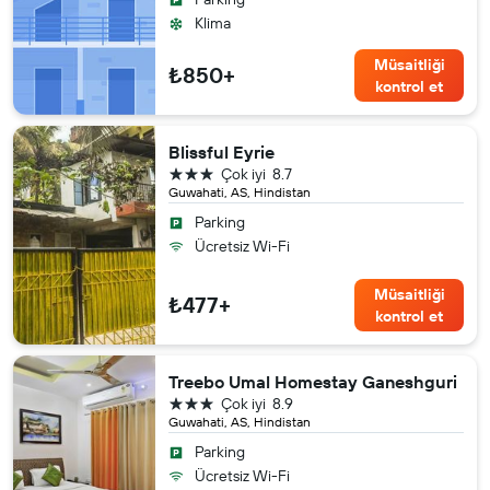
Klima
Müsaitliği
₺850+
kontrol et
Blissful Eyrie
3 yıldız
Çok iyi
8.7
Guwahati, AS, Hindistan
Parking
Ücretsiz Wi-Fi
Müsaitliği
₺477+
kontrol et
Treebo Umal Homestay Ganeshguri
3 yıldız
Çok iyi
8.9
Guwahati, AS, Hindistan
Parking
Ücretsiz Wi-Fi