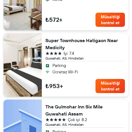
Müsaitliği
₺572+
kontrol et
Super Townhouse Hatigaon Near
Medicity
4 yıldız
İyi
7.4
Guwahati, AS, Hindistan
Parking
Ücretsiz Wi-Fi
Müsaitliği
₺953+
kontrol et
The Gulmohar Inn Six Mile
Guwahati Assam
5 yıldız
Çok iyi
8.2
Guwahati, AS, Hindistan
Parking