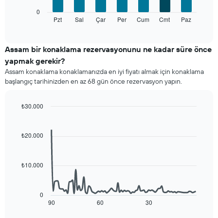
Tablo
Aşağıdaki
bir
0
tablo
odanın
Pzt
Sal
Çar
Per
Cum
Cmt
Paz
End
of
haftanın
ortalama
interactive
her
fiyatını
chart
günü
gösteren
Assam bir konaklama rezervasyonunu ne kadar süre önce
için
1
yapmak gerekir?
ortalama
Y
Assam konaklama konaklamanızda en iyi fiyatı almak için konaklama
oda
ekseni
başlangıç tarihinizden en az 68 gün önce rezervasyon yapın.
fiyatını
içerir
gösterir
Tablo
₺30.000
haftanın
Line
Chart
günlerini
graphic.
chart
gösteren
with
₺20.000
1
90
data
X
points.
ekseni
₺10.000
içerir.
Aşağıdaki
Tablo
tablo
bir
konaklama
odanın
0
tarihi
90
60
30
End
ortalama
of
yaklaştıkça
fiyatını
interactive