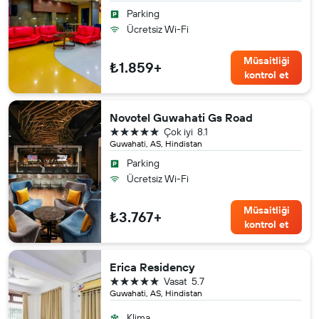
Parking
Ücretsiz Wi-Fi
Müsaitliği
₺1.859+
kontrol et
Novotel Guwahati Gs Road
5 yıldız
Çok iyi
8.1
Guwahati, AS, Hindistan
Parking
Ücretsiz Wi-Fi
Müsaitliği
₺3.767+
kontrol et
Erica Residency
5 yıldız
Vasat
5.7
Guwahati, AS, Hindistan
Klima