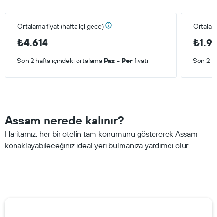
Ortalama fiyat (hafta içi gece)
Ortalam
₺4.614
₺1.9
Son 2 hafta içindeki ortalama
Paz - Per
fiyatı
Son 2 ha
Assam nerede kalınır?
Haritamız, her bir otelin tam konumunu göstererek Assam
konaklayabileceğiniz ideal yeri bulmanıza yardımcı olur.