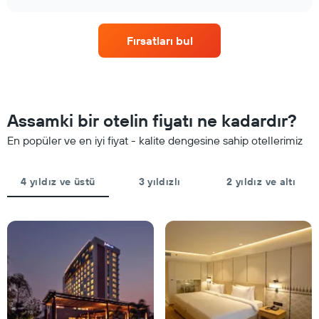
oda
gösteren
chart
fiyatlarının
1
nasıl
Y
Fırsatları bul
değiştiğini
ekseni
göstermektedir.
içerir
Tablo
konaklamadan
önceki
gün
Assamki bir otelin fiyatı ne kadardır?
sayısını
gösteren
En popüler ve en iyi fiyat - kalite dengesine sahip otellerimiz
1
X
ekseni
4 yıldız ve üstü
3 yıldızlı
2 yıldız ve altı
içerir
Tablo
bir
odanın
ortalama
fiyatını
gösteren
1
Y
ekseni