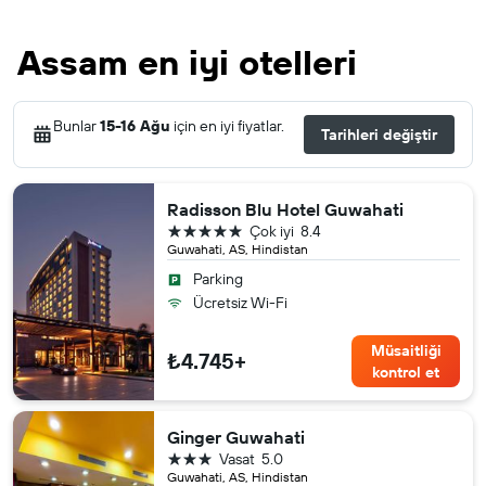
Assam en iyi otelleri
Bunlar
15-16 Ağu
için en iyi fiyatlar.
Tarihleri değiştir
Radisson Blu Hotel Guwahati
5 yıldız
Çok iyi
8.4
Guwahati, AS, Hindistan
Parking
Ücretsiz Wi-Fi
Müsaitliği
₺4.745+
kontrol et
Ginger Guwahati
3 yıldız
Vasat
5.0
Guwahati, AS, Hindistan