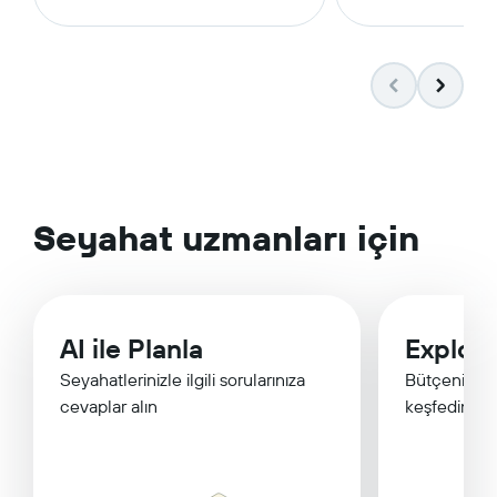
Seyahat uzmanları için
AI ile Planla
Explor
Seyahatlerinizle ilgili sorularınıza
Bütçenize u
cevaplar alın
keşfedin