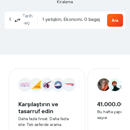
Kiralama
Tarih
Columbus, OH, ABD - Columbus (CMH)
Nereye?
1 yetişkin, Ekonomi, 0 bagaj
Gidiş dönüş
Tek yön
Çoklu uçuş
Ara
seç
Karşılaştırın ve
41.000.000
tasarruf edin
Bu hafta yapılan
sayısı
Daha fazla fırsat. Daha fazla
site. Tek seferde arama.