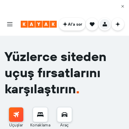
AI'a sor
Yüzlerce siteden
uçuş fırsatlarını
karşılaştırın
.
Uçuşlar
Konaklama
Araç