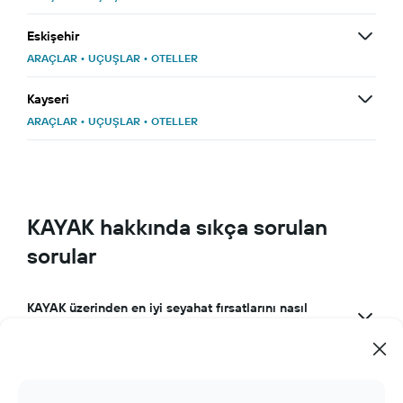
Eskişehir
ARAÇLAR
•
UÇUŞLAR
•
OTELLER
Kayseri
ARAÇLAR
•
UÇUŞLAR
•
OTELLER
KAYAK hakkında sıkça sorulan
sorular
KAYAK üzerinden en iyi seyahat fırsatlarını nasıl
bulabilirim?
KAYAK'ı harika bir seyahat uygulaması yapan nedir?