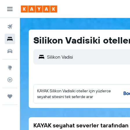
Uçuşlar
Silikon Vadisiki otelle
Oteller
Araç Kiralama
Explore
Uçuş Takipçisi
KAYAK Silikon Vadisiki oteller için yüzlerce
Trips
seyahat sitesini tek seferde arar
KAYAK seyahat severler tarafından 