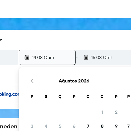
r
14.08 Cum
-
15.08 Cmt
Ağustos 2026
P
S
Ç
P
C
C
P
P
1
2
neden tercih ediliyor
3
4
5
6
7
8
9
7