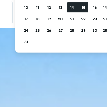
10
11
12
13
14
15
16
14
Fırsatlarınızı filtreleyin
Ücretsiz iptal, ücretsiz kahvaltı ve daha fazlasına göre
17
18
19
20
21
22
23
21
filtreleyin.
24
25
26
27
28
29
30
28
31