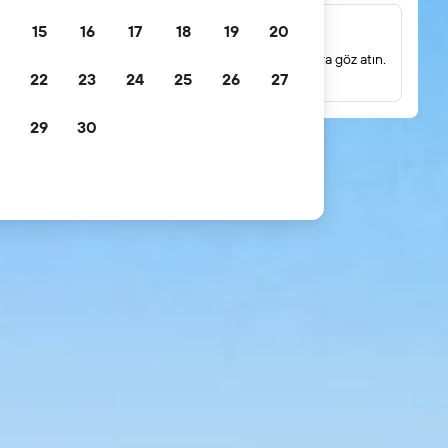
15
16
17
18
19
20
Milyonlarca yorum
Gerçek konuk yorumlarına dayanan puanlamalara göz atın.
22
23
24
25
26
27
29
30