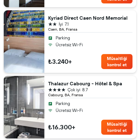
Kyriad Direct Caen Nord Memorial
2 yıldız
İyi
7.1
Caen, BA, Fransa
Parking
Ücretsiz Wi-Fi
Müsaitliği
₺3.240+
kontrol et
Thalazur Cabourg - Hôtel & Spa
4 yıldız
Çok iyi
8.7
Cabourg, BA, Fransa
Parking
Ücretsiz Wi-Fi
Müsaitliği
₺16.300+
kontrol et