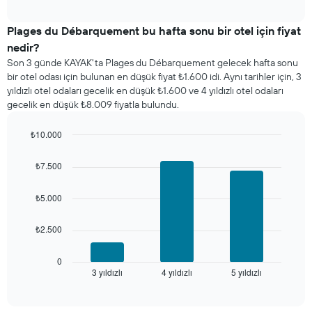
bulunan
interactive
bir
chart
odanın
Plages du Débarquement bu hafta sonu bir otel için fiyat
bu
nedir?
geceki
Son 3 günde KAYAK'ta Plages du Débarquement gelecek hafta sonu
ortalama
bir otel odası için bulunan en düşük fiyat ₺1.600 idi. Aynı tarihler için, 3
fiyatını
yıldızlı otel odaları gecelik en düşük ₺1.600 ve 4 yıldızlı otel odaları
yıldız
gecelik en düşük ₺8.009 fiyatla bulundu.
sayısına
göre
₺10.000
toplanmış
olarak
Bar
Chart
graphic.
chart
gösterir.
₺7.500
with
Tablo
3
yıldızlara
bars.
₺5.000
göre
otel
Aşağıdaki
kategorilerini
₺2.500
tablo
gösteren
son
1
3
0
X
3 yıldızlı
4 yıldızlı
5 yıldızlı
günde
End
ekseni
of
bulunan
interactive
içerir.
bir
chart
Tablo