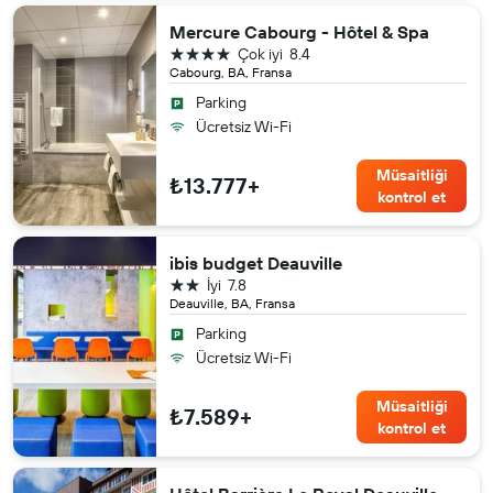
Mercure Cabourg - Hôtel & Spa
4 yıldız
Çok iyi
8.4
Cabourg, BA, Fransa
Parking
Ücretsiz Wi-Fi
Müsaitliği
₺13.777+
kontrol et
ibis budget Deauville
2 yıldız
İyi
7.8
Deauville, BA, Fransa
Parking
Ücretsiz Wi-Fi
Müsaitliği
₺7.589+
kontrol et