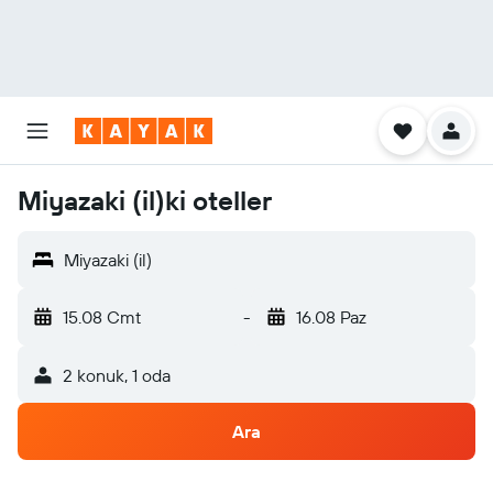
Miyazaki (il)ki oteller
Miyazaki (il)
15.08 Cmt
-
16.08 Paz
2 konuk, 1 oda
Ara