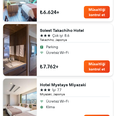
Müsaitliği
₺6.624+
kontrol et
Solest Takachiho Hotel
3 yıldız
Çok iyi
8.6
Takachiho, Japonya
Parking
Ücretsiz Wi-Fi
Müsaitliği
₺7.762+
kontrol et
Hotel Mystays Miyazaki
3 yıldız
İyi
7.7
Miyazaki, Japonya
Ücretsiz Wi-Fi
Klima