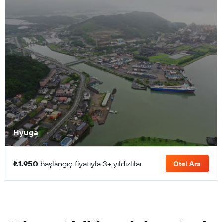
Hyuga
₺1.950
başlangıç fiyatıyla 3+ yıldızlılar
Otel Ara