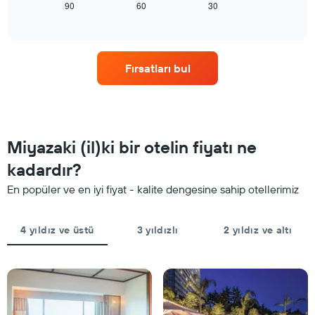
tarihi
90
60
30
End
fiyatını
of
yaklaştıkça
interactive
gösteren
oda
chart
1
fiyatlarının
Y
nasıl
ekseni
Fırsatları bul
değiştiğini
içerir
göstermektedir.
Tablo
konaklamadan
önceki
gün
Miyazaki (il)ki bir otelin fiyatı ne
sayısını
gösteren
kadardır?
1
En popüler ve en iyi fiyat - kalite dengesine sahip otellerimiz
X
ekseni
içerir
4 yıldız ve üstü
3 yıldızlı
2 yıldız ve altı
Tablo
bir
odanın
ortalama
fiyatını
gösteren
1