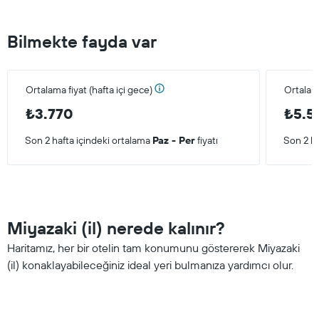
Bilmekte fayda var
Ortalama fiyat (hafta içi gece)
Ortalam
₺3.770
₺5.5
Son 2 hafta içindeki ortalama
Paz - Per
fiyatı
Son 2 ha
Miyazaki (il) nerede kalınır?
Haritamız, her bir otelin tam konumunu göstererek Miyazaki
(il) konaklayabileceğiniz ideal yeri bulmanıza yardımcı olur.