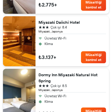
Müsaitliği
₺2.775+
kontrol et
Miyazaki Daiichi Hotel
3 yıldız
Çok iyi
8.4
Miyazaki, Japonya
Ücretsiz Wi-Fi
Klima
Müsaitliği
₺3.137+
kontrol et
Dormy Inn Miyazaki Natural Hot
Spring
3 yıldız
Çok iyi
8.5
Miyazaki, Japonya
Ücretsiz Wi-Fi
Klima
Müsaitliği