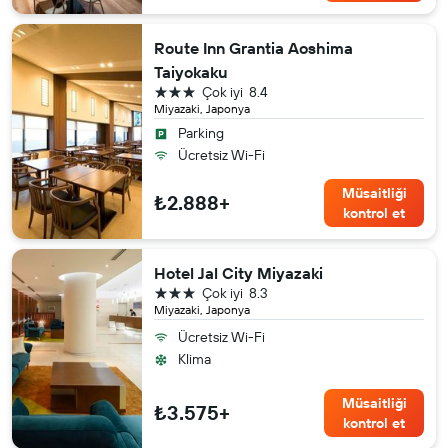
Route Inn Grantia Aoshima
Taiyokaku
3 yıldız
Çok iyi
8.4
Miyazaki, Japonya
Parking
Ücretsiz Wi-Fi
Müsaitliği
₺2.888+
kontrol et
Hotel Jal City Miyazaki
3 yıldız
Çok iyi
8.3
Miyazaki, Japonya
Ücretsiz Wi-Fi
Klima
Müsaitliği
₺3.575+
kontrol et