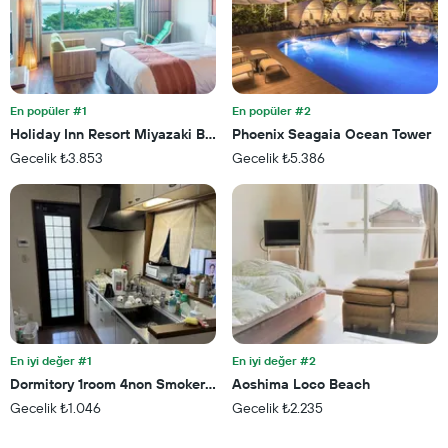
Y
ekseni
içerir
En popüler #1
En popüler #2
Holiday Inn Resort Miyazaki By IHG
Phoenix Seagaia Ocean Tower
Gecelik ₺3.853
Gecelik ₺5.386
En iyi değer #1
En iyi değer #2
Dormitory 1room 4non Smoker Only
Aoshima Loco Beach
Gecelik ₺1.046
Gecelik ₺2.235