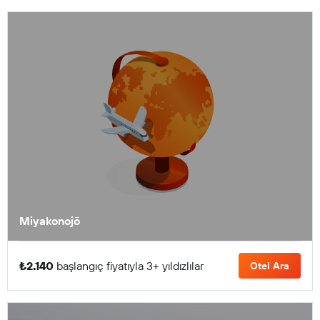
Miyakonojō
₺2.140
başlangıç fiyatıyla 3+ yıldızlılar
Otel Ara