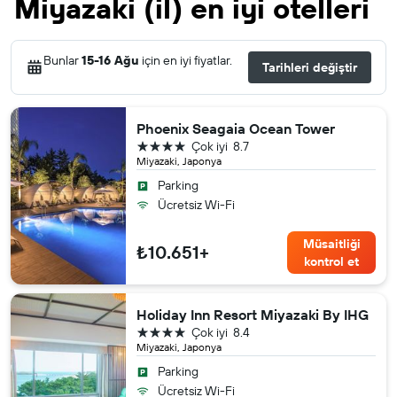
Miyazaki (il) en iyi otelleri
Bunlar
15-16 Ağu
için en iyi fiyatlar.
Tarihleri değiştir
Phoenix Seagaia Ocean Tower
4 yıldız
Çok iyi
8.7
Miyazaki, Japonya
Parking
Ücretsiz Wi-Fi
Müsaitliği
₺10.651+
kontrol et
Holiday Inn Resort Miyazaki By IHG
4 yıldız
Çok iyi
8.4
Miyazaki, Japonya
Parking
Ücretsiz Wi-Fi