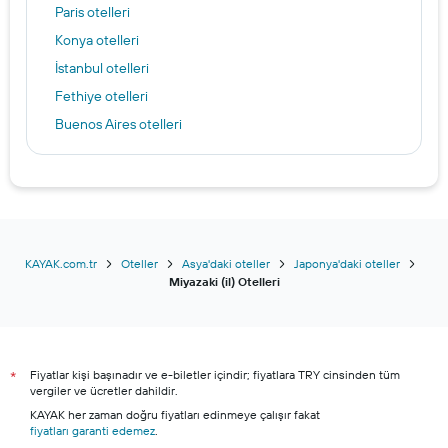
Paris otelleri
Konya otelleri
İstanbul otelleri
Fethiye otelleri
Buenos Aires otelleri
Bodrum otelleri
Kuveyt otelleri
Denpasar otelleri
New York otelleri
Adana otelleri
KAYAK.com.tr
Oteller
Asya'daki oteller
Japonya'daki oteller
Miyazaki (il) Otelleri
Amasra otelleri
İzmir otelleri
Ankara otelleri
Fiyatlar kişi başınadır ve e-biletler içindir; fiyatlara TRY cinsinden tüm
Alanya otelleri
*
vergiler ve ücretler dahildir.
Şile otelleri
KAYAK her zaman doğru fiyatları edinmeye çalışır fakat
fiyatları garanti edemez
Marmaris otelleri
.