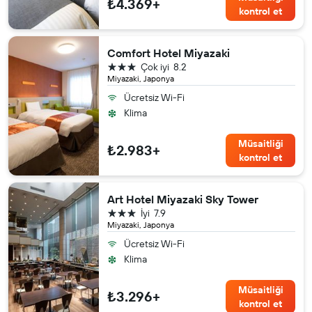
₺4.369+
kontrol et
Comfort Hotel Miyazaki
3 yıldız
Çok iyi
8.2
Miyazaki, Japonya
Ücretsiz Wi-Fi
Klima
Müsaitliği
₺2.983+
kontrol et
Art Hotel Miyazaki Sky Tower
3 yıldız
İyi
7.9
Miyazaki, Japonya
Ücretsiz Wi-Fi
Klima
Müsaitliği
₺3.296+
kontrol et