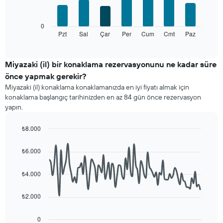
bars.
Tablo
bir
Aşağıdaki
0
odanın
tablo
Pzt
Sal
Çar
Per
Cum
Cmt
Paz
End
ortalama
of
haftanın
fiyatını
interactive
her
chart
gösteren
günü
Miyazaki (il) bir konaklama rezervasyonunu ne kadar süre
1
için
Y
önce yapmak gerekir?
ortalama
ekseni
Miyazaki (il) konaklama konaklamanızda en iyi fiyatı almak için
oda
içerir
konaklama başlangıç tarihinizden en az 84 gün önce rezervasyon
fiyatını
yapın.
gösterir
Tablo
haftanın
₺8.000
günlerini
Line
Chart
gösteren
graphic.
chart
₺6.000
with
1
90
X
data
₺4.000
ekseni
points.
içerir.
Tablo
₺2.000
Aşağıdaki
bir
tablo
odanın
konaklama
0
ortalama