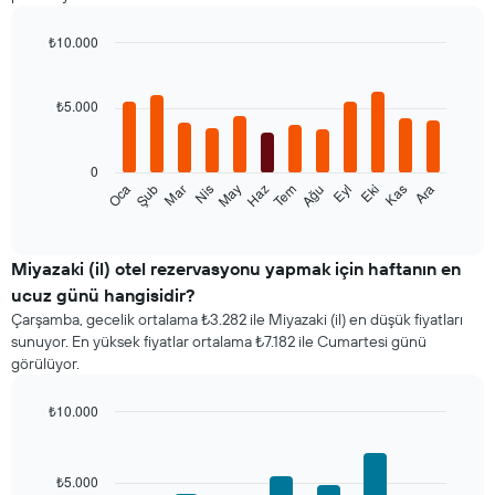
₺10.000
Bar
Chart
graphic.
chart
with
₺5.000
12
bars.
0
Aşağıdaki
Oca
Şub
Mar
Nis
May
Haz
Tem
Ağu
Eyl
Eki
Kas
Ara
tablo
End
of
her
interactive
ay
chart
için
Miyazaki (il) otel rezervasyonu yapmak için haftanın en
ortalama
ucuz günü hangisidir?
oda
Çarşamba, gecelik ortalama ₺3.282 ile Miyazaki (il) en düşük fiyatları
fiyatını
sunuyor. En yüksek fiyatlar ortalama ₺7.182 ile Cumartesi günü
gösterir
görülüyor.
Tablo
ayları
gösteren
₺10.000
1
Bar
Chart
X
graphic.
chart
with
ekseni
₺5.000
7
içerir.