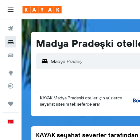
Uçuşlar
Madya Pradeşki otell
Oteller
Araç Kiralama
Explore
Uçuş Takipçisi
KAYAK Madya Pradeşki oteller için yüzlerce
Trips
seyahat sitesini tek seferde arar
Türkçe
KAYAK seyahat severler tarafından 