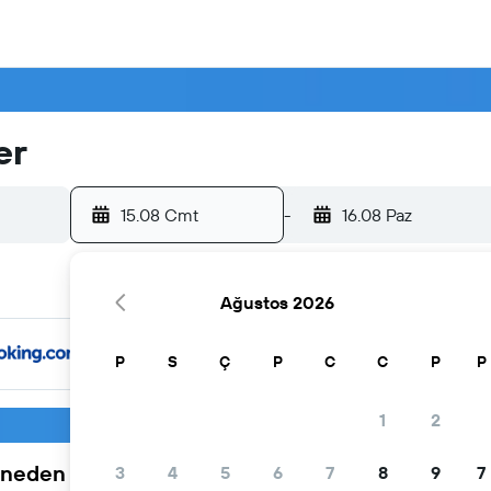
er
15.08 Cmt
-
16.08 Paz
Ağustos 2026
P
S
Ç
P
C
C
P
P
1
2
neden tercih ediliyor
3
4
5
6
7
8
9
7