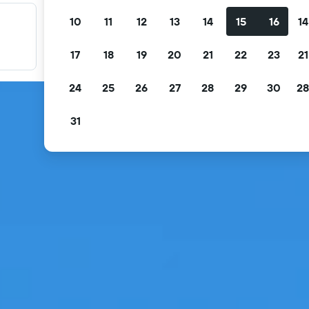
10
11
12
13
14
15
16
14
Fırsatlarınızı filtreleyin
Ücretsiz iptal, ücretsiz kahvaltı ve daha fazlasına göre
17
18
19
20
21
22
23
21
filtreleyin.
24
25
26
27
28
29
30
28
31