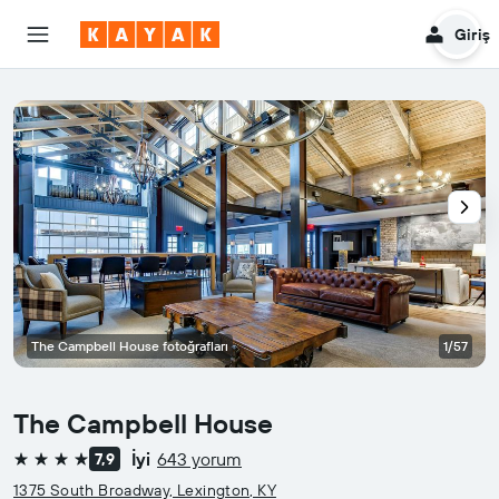
Giriş
The Campbell House fotoğrafları
1/57
The Campbell House
İyi
643 yorum
7,9
4 yıldız
1375 South Broadway, Lexington, KY