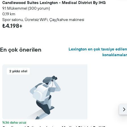
Candlewood Suites Lexington - Medical District By IHG
9.1 Mükemmel (300 yorum)
0,19 km
Spor salonu, Ücretsiz WiFi, Çay/kahve makinesi
₺4.198+
En çok önerilen
Lexington en çok tavsiye edilen
konaklamalar
2 yıldız otel
%36 daha ucuz