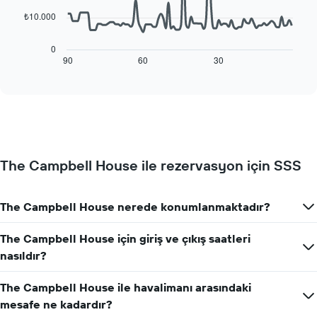
içerir.
Tablo
₺10.000
Aşağıdaki
bir
tablo
odanın
konaklama
0
ortalama
tarihi
90
60
30
End
fiyatını
of
yaklaştıkça
interactive
gösteren
oda
chart
1
fiyatlarının
Y
nasıl
ekseni
değiştiğini
içerir
göstermektedir.
Tablo
The Campbell House ile rezervasyon için SSS
konaklamadan
önceki
gün
The Campbell House nerede konumlanmaktadır?
sayısını
gösteren
1
The Campbell House için giriş ve çıkış saatleri
X
nasıldır?
ekseni
içerir
The Campbell House ile havalimanı arasındaki
Tablo
bir
mesafe ne kadardır?
odanın