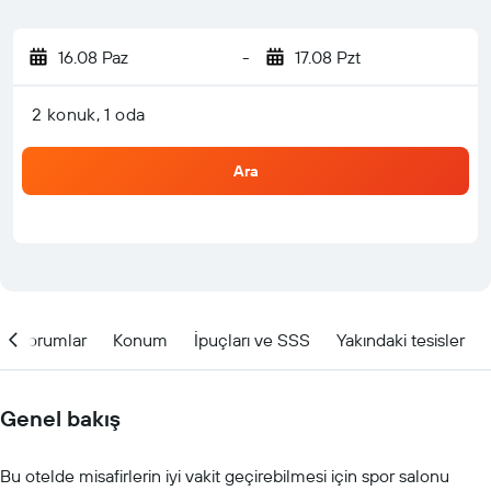
16.08 Paz
-
17.08 Pzt
2 konuk, 1 oda
Ara
Yorumlar
Konum
İpuçları ve SSS
Yakındaki tesisler
Genel bakış
Bu otelde misafirlerin iyi vakit geçirebilmesi için spor salonu