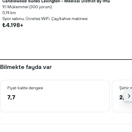
Candlewood Suites Lexington - Medical District By IHG
9.1 Mükemmel (300 yorum)
0,19 km
Spor salonu, Ücretsiz WiFi, Çay/kahve makinesi
₺4.198+
Bilmekte fayda var
Fiyat-kalite dengesi
Şehir 
7,7
2,0