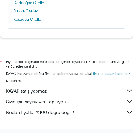
Dedeağaç Otelleri
Dakka Otelleri
Kuşadası Otelleri
Ankara Otelleri
Cenova Otelleri
Bangkok Otelleri
İzmir Otelleri
Antalya otelleri
Fiyatlar kişi başınadır ve e-biletler içindir; fiyatlara TRY cinsinden tüm vergiler
*
ve ücretler dahildir.
Alanya otelleri
KAYAK her zaman doğru fiyatları edinmeye çalışır fakat
fiyatları garanti edemez
.
Bodrum otelleri
Neden mi:
Şile otelleri
KAYAK satış yapmaz
Marmaris otelleri
Sizin için sayısız veri topluyoruz
Çeşme otelleri
Neden fiyatlar %100 doğru değil?