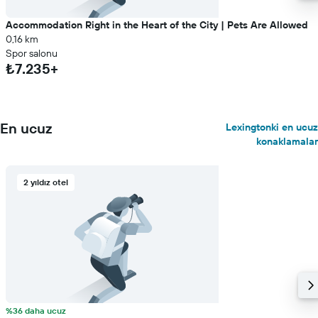
Accommodation Right in the Heart of the City | Pets Are Allowed
0,16 km
Spor salonu
₺7.235+
En ucuz
Lexingtonki en ucuz
konaklamalar
2 yıldız otel
%36 daha ucuz