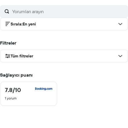
Sırala
:
En yeni
Filtreler
Tüm filtreler
Sağlayıcı puanı
7.8
/10
7.8
/
1 yorum
10