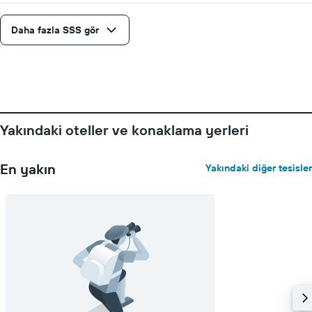
ortalama
fiyatını
Daha fazla SSS gör
gösteren
1
Y
ekseni
içerir
Yakındaki oteller ve konaklama yerleri
En yakın
Yakındaki diğer tesisler