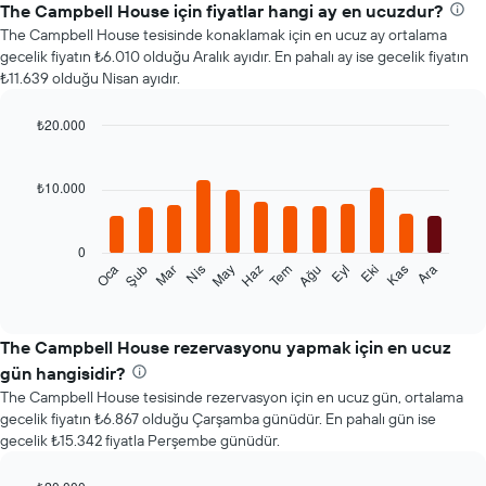
The Campbell House için fiyatlar hangi ay en ucuzdur?
The Campbell House tesisinde konaklamak için en ucuz ay ortalama
gecelik fiyatın ₺6.010 olduğu Aralık ayıdır. En pahalı ay ise gecelik fiyatın
₺11.639 olduğu Nisan ayıdır.
₺20.000
Bar
Chart
graphic.
chart
with
₺10.000
12
bars.
0
Aşağıdaki
Şub
May
Ağu
Kas
Oca
Nis
Tem
Eki
Mar
Haz
Eyl
Ara
tablo
End
of
her
interactive
ay
chart
için
The Campbell House rezervasyonu yapmak için en ucuz
ortalama
gün hangisidir?
oda
The Campbell House tesisinde rezervasyon için en ucuz gün, ortalama
fiyatını
gecelik fiyatın ₺6.867 olduğu Çarşamba günüdür. En pahalı gün ise
gösterir
gecelik ₺15.342 fiyatla Perşembe günüdür.
Tablo
ayları