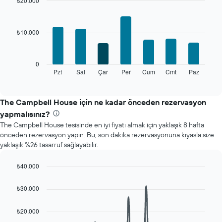
gösteren
₺20.000
1
Bar
Chart
X
graphic.
chart
with
ekseni
₺10.000
7
içerir.
bars.
Tablo
bir
Aşağıdaki
0
odanın
tablo
Pzt
Sal
Çar
Per
Cum
Cmt
Paz
End
ortalama
of
haftanın
fiyatını
interactive
her
chart
gösteren
günü
The Campbell House için ne kadar önceden rezervasyon
1
için
Y
yapmalısınız?
ortalama
ekseni
The Campbell House tesisinde en iyi fiyatı almak için yaklaşık 8 hafta
oda
içerir
önceden rezervasyon yapın. Bu, son dakika rezervasyonuna kıyasla size
fiyatını
yaklaşık %26 tasarruf sağlayabilir.
gösterir
Tablo
haftanın
₺40.000
günlerini
Line
Chart
gösteren
graphic.
chart
₺30.000
with
1
90
X
data
₺20.000
ekseni
points.