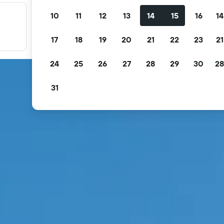
10
11
12
13
14
15
16
14
Fırsatlarınızı filtreleyin
Ücretsiz iptal, ücretsiz kahvaltı ve daha fazlasına göre
17
18
19
20
21
22
23
21
filtreleyin.
24
25
26
27
28
29
30
28
31