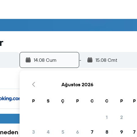
r
14.08 Cum
-
15.08 Cmt
Ağustos 2026
P
S
Ç
P
C
C
P
P
1
2
neden tercih ediliyor
3
4
5
6
7
8
9
7