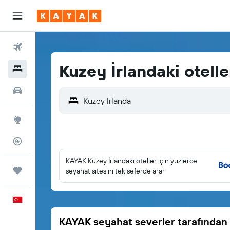
Uçuşlar
Kuzey İrlandaki otelle
Oteller
Araç Kiralama
Explore
Uçuş Takipçisi
KAYAK Kuzey İrlandaki oteller için yüzlerce
Trips
seyahat sitesini tek seferde arar
Türkçe
KAYAK seyahat severler tarafından 