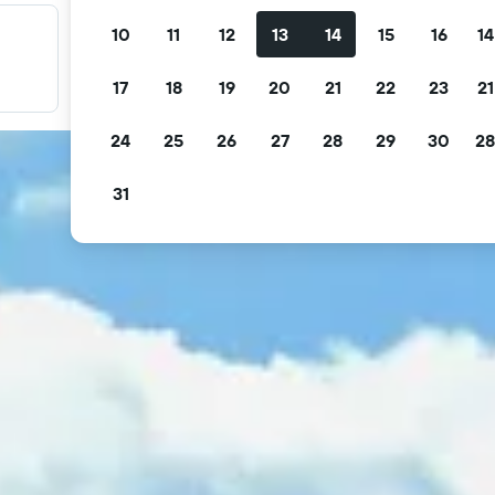
10
11
12
13
14
15
16
14
Fırsatlarınızı filtreleyin
Ücretsiz iptal, ücretsiz kahvaltı ve daha fazlasına göre
17
18
19
20
21
22
23
21
filtreleyin.
24
25
26
27
28
29
30
28
31