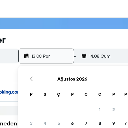
er
13.08 Per
-
14.08 Cum
Ağustos 2026
P
S
Ç
P
C
C
P
P
1
2
neden tercih ediliyor
3
4
5
6
7
8
9
7