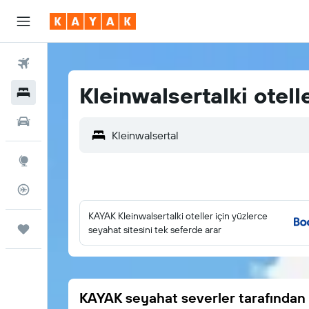
Uçuşlar
Kleinwalsertalki otell
Oteller
Araç Kiralama
Explore
Uçuş Takipçisi
KAYAK Kleinwalsertalki oteller için yüzlerce
Trips
seyahat sitesini tek seferde arar
KAYAK seyahat severler tarafından 