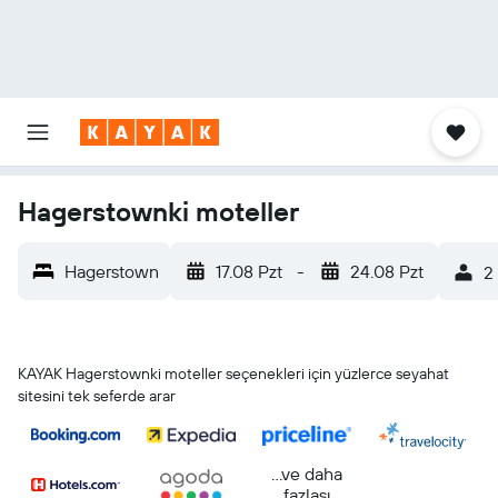
Hagerstownki moteller
Hagerstown
17.08 Pzt
-
24.08 Pzt
2
KAYAK Hagerstownki moteller seçenekleri için yüzlerce seyahat
sitesini tek seferde arar
...ve daha
fazlası