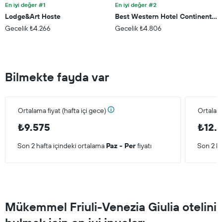
En iyi değer #1
En iyi değer #2
Lodge&Art Hoste
Best Western Hotel Continental
Gecelik ₺4.266
Gecelik ₺4.806
Bilmekte fayda var
Ortalama fiyat (hafta içi gece)
Ortalam
₺9.575
₺12.
Son 2 hafta içindeki ortalama
Paz - Per
fiyatı
Son 2 ha
Mükemmel Friuli-Venezia Giulia otelini