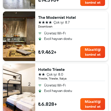
kontrol et
The Modernist Hotel
4 yıldız
Çok iyi
8.7
Downtown
Ücretsiz Wi-Fi
Evcil hayvan dostu
Müsaitliği
₺9.462+
kontrol et
Hotello Trieste
2 yıldız
Çok iyi
8.0
Trieste, Trieste, İtalya
Ücretsiz Wi-Fi
Evcil hayvan dostu
Müsaitliği
₺6.828+
kontrol et