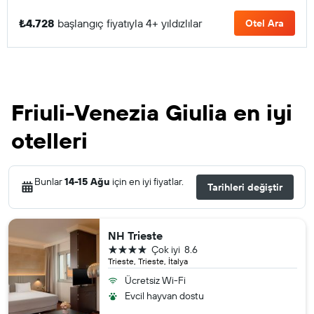
₺4.728
başlangıç fiyatıyla 4+ yıldızlılar
Otel Ara
Friuli-Venezia Giulia en iyi
otelleri
Bunlar
14-15 Ağu
için en iyi fiyatlar.
Tarihleri değiştir
NH Trieste
4 yıldız
Çok iyi
8.6
Trieste, Trieste, İtalya
Ücretsiz Wi-Fi
Evcil hayvan dostu