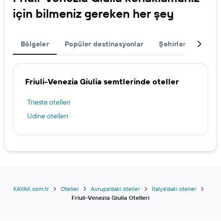
için bilmeniz gereken her şey
Bölgeler
Popüler destinasyonlar
Şehirler
Seyah
Friuli-Venezia Giulia semtlerinde oteller
Trieste otelleri
Udine otelleri
KAYAK.com.tr
Oteller
Avrupa'daki oteller
İtalya'daki oteller
Friuli-Venezia Giulia Otelleri