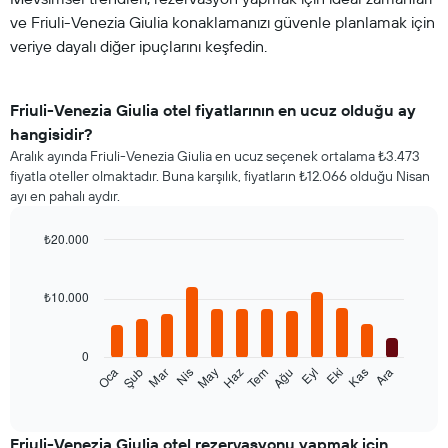
ve Friuli-Venezia Giulia konaklamanızı güvenle planlamak için
veriye dayalı diğer ipuçlarını keşfedin.
Friuli-Venezia Giulia otel fiyatlarının en ucuz olduğu ay
hangisidir?
Aralık ayında Friuli-Venezia Giulia en ucuz seçenek ortalama ₺3.473
fiyatla oteller olmaktadır. Buna karşılık, fiyatların ₺12.066 olduğu Nisan
ayı en pahalı aydır.
₺20.000
Bar
Chart
graphic.
chart
with
₺10.000
12
bars.
0
Aşağıdaki
Oca
Şub
Mar
Nis
May
Haz
Tem
Ağu
Eyl
Eki
Kas
Ara
tablo
End
of
her
interactive
ay
chart
için
Friuli-Venezia Giulia otel rezervasyonu yapmak için