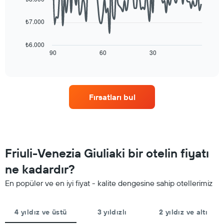
gösterir.
points.
Y
Tablo
ekseni
yıldızlara
₺7.000
Aşağıdaki
içerir
göre
tablo
otel
konaklama
₺6.000
kategorilerini
tarihi
90
60
30
End
gösteren
of
yaklaştıkça
interactive
1
oda
chart
X
fiyatlarının
ekseni
nasıl
Fırsatları bul
içerir.
değiştiğini
Tablo
göstermektedir.
son
Tablo
3
konaklamadan
günde
önceki
bulunan
gün
Friuli-Venezia Giuliaki bir otelin fiyatı
bir
sayısını
odanın
gösteren
ne kadardır?
bu
1
hafta
En popüler ve en iyi fiyat - kalite dengesine sahip otellerimiz
X
sonu
ekseni
için
içerir
ortalama
4 yıldız ve üstü
3 yıldızlı
2 yıldız ve altı
Tablo
fiyatını
bir