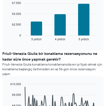
graphic.
chart
gösterir.
₺7.500
with
Tablo
3
yıldızlara
bars.
₺5.000
göre
otel
Aşağıdaki
kategorilerini
₺2.500
tablo
gösteren
son
1
3
0
X
3 yıldızlı
4 yıldızlı
5 yıldızlı
günde
End
ekseni
of
bulunan
interactive
içerir.
bir
chart
Tablo
odanın
Friuli-Venezia Giulia bir konaklama rezervasyonunu ne
son
bu
kadar süre önce yapmak gerekir?
3
hafta
günde
Friuli-Venezia Giulia konaklama konaklamanızda en iyi fiyatı almak için
sonu
bulunan
konaklama başlangıç tarihinizden en az 56 gün önce rezervasyon
için
bir
yapın.
ortalama
odanın
fiyatını
bu
₺10.000
yıldız
geceki
sayısına
Line
Chart
ortalama
graphic.
chart
göre
₺9.000
fiyatını
with
toplanmış
gösteren
90
olarak
data
1
₺8.000