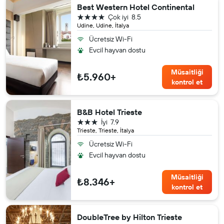
Best Western Hotel Continental
4 yıldız
Çok iyi
8.5
Udine, Udine, İtalya
Ücretsiz Wi-Fi
Evcil hayvan dostu
Müsaitliği
₺5.960+
kontrol et
B&B Hotel Trieste
3 yıldız
İyi
7.9
Trieste, Trieste, İtalya
Ücretsiz Wi-Fi
Evcil hayvan dostu
Müsaitliği
₺8.346+
kontrol et
DoubleTree by Hilton Trieste