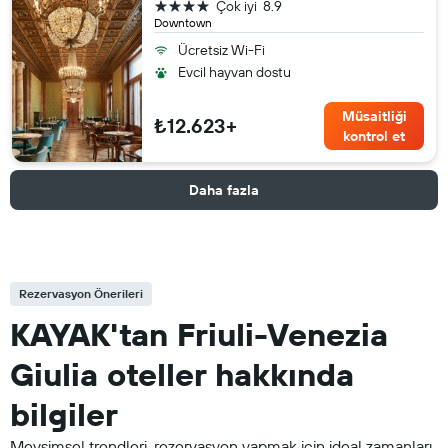
4 yıldız
Çok iyi
8.9
Downtown
Ücretsiz Wi-Fi
Evcil hayvan dostu
Müsaitliği
₺12.623+
kontrol et
Daha fazla
Rezervasyon Önerileri
KAYAK'tan Friuli-Venezia
Giulia oteller hakkında
bilgiler
Mevsimsel trendleri, rezervasyon yapmak için ideal zamanları