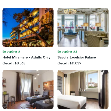
gösteren
odanın
1
ortalama
Y
fiyatını
ekseni
gösteren
içerir
1
Y
ekseni
içerir
En popüler #1
En popüler #2
Hotel Miramare - Adults Only
Savoia Excelsior Palace
Gecelik ₺8.563
Gecelik ₺11.039