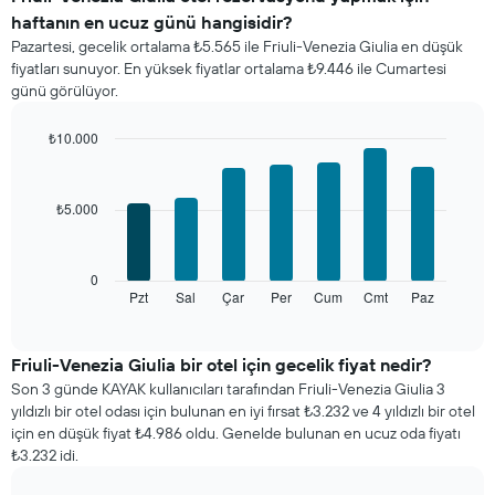
ortalama
haftanın en ucuz günü hangisidir?
oda
Pazartesi, gecelik ortalama ₺5.565 ile Friuli-Venezia Giulia en düşük
fiyatını
fiyatları sunuyor. En yüksek fiyatlar ortalama ₺9.446 ile Cumartesi
gösterir
günü görülüyor.
Tablo
ayları
gösteren
₺10.000
1
Bar
Chart
X
graphic.
chart
with
ekseni
₺5.000
7
içerir.
bars.
Tablo
bir
Aşağıdaki
0
odanın
tablo
Pzt
Sal
Çar
Per
Cum
Cmt
Paz
End
ortalama
of
haftanın
fiyatını
interactive
her
chart
gösteren
günü
Friuli-Venezia Giulia bir otel için gecelik fiyat nedir?
1
için
Y
Son 3 günde KAYAK kullanıcıları tarafından Friuli-Venezia Giulia 3
ortalama
ekseni
yıldızlı bir otel odası için bulunan en iyi fırsat ₺3.232 ve 4 yıldızlı bir otel
oda
içerir
için en düşük fiyat ₺4.986 oldu. Genelde bulunan en ucuz oda fiyatı
fiyatını
₺3.232 idi.
gösterir
Tablo