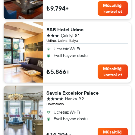
Müsaitliği
₺9.794+
kontrol et
B&B Hotel Udine
3 yıldız
Çok iyi
8.1
Udine, Udine, İtalya
Ücretsiz Wi-Fi
Evcil hayvan dostu
Müsaitliği
₺5.866+
kontrol et
Savoia Excelsior Palace
4 yıldız
Harika
9.2
Downtown
Ücretsiz Wi-Fi
Evcil hayvan dostu
Müsaitliği
₺14.396+