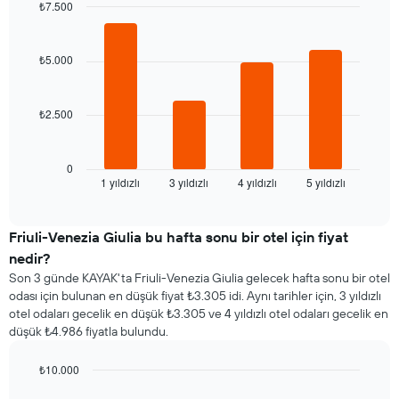
₺7.500
haftanın
günlerini
Bar
Chart
graphic.
chart
gösteren
with
1
₺5.000
4
X
bars.
ekseni
içerir.
₺2.500
Aşağıdaki
Tablo
tablo
bir
son
odanın
3
0
ortalama
1 yıldızlı
3 yıldızlı
4 yıldızlı
5 yıldızlı
günde
End
fiyatını
of
bulunan
interactive
gösteren
bir
chart
1
odanın
Friuli-Venezia Giulia bu hafta sonu bir otel için fiyat
Y
bu
nedir?
ekseni
geceki
Son 3 günde KAYAK'ta Friuli-Venezia Giulia gelecek hafta sonu bir otel
içerir
ortalama
odası için bulunan en düşük fiyat ₺3.305 idi. Aynı tarihler için, 3 yıldızlı
fiyatını
otel odaları gecelik en düşük ₺3.305 ve 4 yıldızlı otel odaları gecelik en
yıldız
düşük ₺4.986 fiyatla bulundu.
sayısına
göre
₺10.000
toplanmış
olarak
Bar
Chart