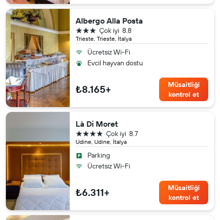
Albergo Alla Posta
3 yıldız
Çok iyi
8.8
Trieste, Trieste, İtalya
Ücretsiz Wi-Fi
Evcil hayvan dostu
Müsaitliği
₺8.165+
kontrol et
Là Di Moret
4 yıldız
Çok iyi
8.7
Udine, Udine, İtalya
Parking
Ücretsiz Wi-Fi
Müsaitliği
₺6.311+
kontrol et