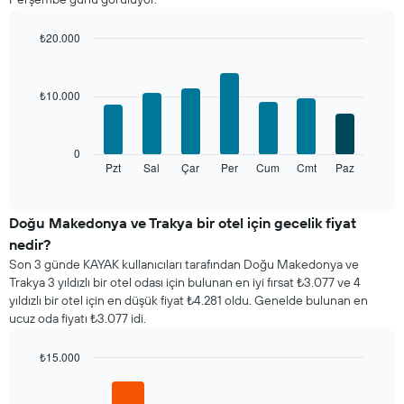
Tablo
ayları
gösteren
₺20.000
1
Bar
Chart
X
graphic.
chart
with
ekseni
₺10.000
7
içerir.
bars.
Tablo
bir
Aşağıdaki
0
odanın
tablo
Pzt
Sal
Çar
Per
Cum
Cmt
Paz
End
ortalama
of
haftanın
fiyatını
interactive
her
chart
gösteren
günü
Doğu Makedonya ve Trakya bir otel için gecelik fiyat
1
için
Y
nedir?
ortalama
ekseni
Son 3 günde KAYAK kullanıcıları tarafından Doğu Makedonya ve
oda
içerir
Trakya 3 yıldızlı bir otel odası için bulunan en iyi fırsat ₺3.077 ve 4
fiyatını
yıldızlı bir otel için en düşük fiyat ₺4.281 oldu. Genelde bulunan en
gösterir
ucuz oda fiyatı ₺3.077 idi.
Tablo
haftanın
günlerini
₺15.000
gösteren
Bar
Chart
1
graphic.
chart