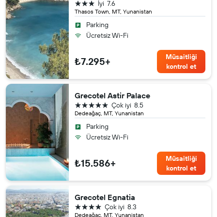
3 yıldız
İyi
7.6
Thasos Town, MT, Yunanistan
Parking
Ücretsiz Wi-Fi
Müsaitliği
₺7.295+
kontrol et
Grecotel Astir Palace
5 yıldız
Çok iyi
8.5
Dedeağaç, MT, Yunanistan
Parking
Ücretsiz Wi-Fi
Müsaitliği
₺15.586+
kontrol et
Grecotel Egnatia
4 yıldız
Çok iyi
8.3
Dedeağaç, MT, Yunanistan