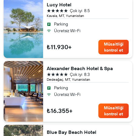
Lucy Hotel
5 yıldız
Çok iyi
8.5
Kavala, MT, Yunanistan
Parking
Ücretsiz Wi-Fi
Müsaitliği
₺11.930+
kontrol et
Alexander Beach Hotel & Spa
5 yıldız
Çok iyi
8.3
Dedeağaç, MT, Yunanistan
Parking
Ücretsiz Wi-Fi
Müsaitliği
₺16.355+
kontrol et
Blue Bay Beach Hotel