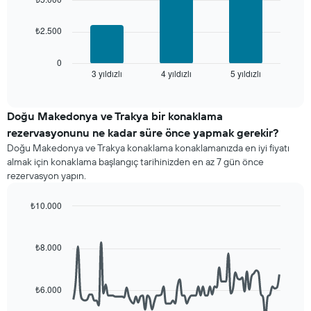
göre
otel
Aşağıdaki
kategorilerini
₺2.500
tablo
gösteren
son
1
3
0
X
3 yıldızlı
4 yıldızlı
5 yıldızlı
günde
End
ekseni
of
bulunan
interactive
içerir.
bir
chart
Tablo
odanın
Doğu Makedonya ve Trakya bir konaklama
son
bu
rezervasyonunu ne kadar süre önce yapmak gerekir?
3
hafta
günde
Doğu Makedonya ve Trakya konaklama konaklamanızda en iyi fiyatı
sonu
bulunan
almak için konaklama başlangıç tarihinizden en az 7 gün önce
için
bir
rezervasyon yapın.
ortalama
odanın
fiyatını
bu
₺10.000
yıldız
geceki
sayısına
Line
Chart
ortalama
graphic.
chart
göre
fiyatını
with
toplanmış
₺8.000
gösteren
90
olarak
data
1
gösterir.
points.
Y
Tablo
₺6.000
ekseni
yıldızlara
Aşağıdaki
içerir