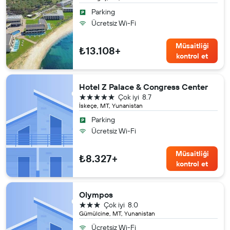
Parking
Ücretsiz Wi-Fi
Müsaitliği
₺13.108+
kontrol et
Hotel Z Palace & Congress Center
5 yıldız
Çok iyi
8.7
İskeçe, MT, Yunanistan
Parking
Ücretsiz Wi-Fi
Müsaitliği
₺8.327+
kontrol et
Olympos
3 yıldız
Çok iyi
8.0
Gümülcine, MT, Yunanistan
Ücretsiz Wi-Fi