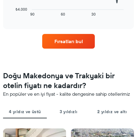
göre
tablo
otel
konaklama
₺4.000
kategorilerini
tarihi
90
60
30
End
gösteren
of
yaklaştıkça
interactive
1
oda
chart
X
fiyatlarının
ekseni
nasıl
Fırsatları bul
içerir.
değiştiğini
Tablo
göstermektedir.
son
Tablo
3
konaklamadan
günde
önceki
bulunan
gün
Doğu Makedonya ve Trakyaki bir
bir
sayısını
odanın
gösteren
otelin fiyatı ne kadardır?
bu
1
hafta
En popüler ve en iyi fiyat - kalite dengesine sahip otellerimiz
X
sonu
ekseni
için
içerir
ortalama
4 yıldız ve üstü
3 yıldızlı
2 yıldız ve altı
Tablo
fiyatını
bir
gösteren
odanın
1
ortalama
Y
fiyatını