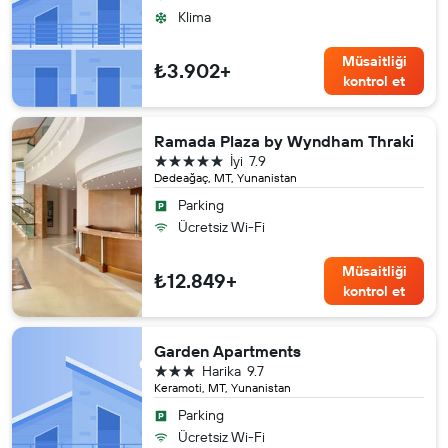
Klima
Müsaitliği
₺3.902+
kontrol et
Ramada Plaza by Wyndham Thraki
5 yıldız
İyi
7.9
Dedeağaç, MT, Yunanistan
Parking
Ücretsiz Wi-Fi
Müsaitliği
₺12.849+
kontrol et
Garden Apartments
3 yıldız
Harika
9.7
Keramoti, MT, Yunanistan
Parking
Ücretsiz Wi-Fi