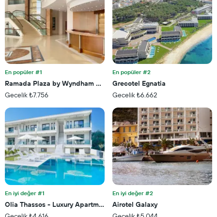
ekseni
gösteren
içerir
1
Y
ekseni
içerir
En popüler #1
En popüler #2
Ramada Plaza by Wyndham Thraki
Grecotel Egnatia
Gecelik ₺7.756
Gecelik ₺6.662
En iyi değer #1
En iyi değer #2
Olia Thassos - Luxury Apartments
Airotel Galaxy
Gecelik ₺4.616
Gecelik ₺5.044