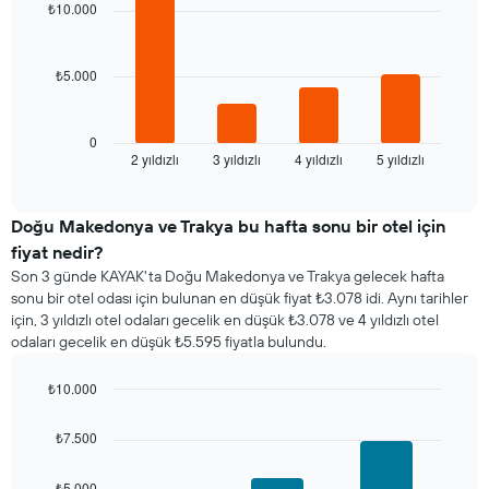
with
X
₺10.000
4
ekseni
bars.
içerir.
Tablo
₺5.000
Aşağıdaki
bir
tablo
odanın
son
ortalama
3
0
fiyatını
2 yıldızlı
3 yıldızlı
4 yıldızlı
5 yıldızlı
günde
End
gösteren
of
bulunan
1
interactive
bir
chart
Y
odanın
Doğu Makedonya ve Trakya bu hafta sonu bir otel için
ekseni
bu
fiyat nedir?
içerir
geceki
Son 3 günde KAYAK'ta Doğu Makedonya ve Trakya gelecek hafta
ortalama
sonu bir otel odası için bulunan en düşük fiyat ₺3.078 idi. Aynı tarihler
fiyatını
için, 3 yıldızlı otel odaları gecelik en düşük ₺3.078 ve 4 yıldızlı otel
yıldız
odaları gecelik en düşük ₺5.595 fiyatla bulundu.
sayısına
göre
₺10.000
toplanmış
olarak
Bar
Chart
graphic.
chart
gösterir.
₺7.500
with
Tablo
3
yıldızlara
bars.
₺5.000