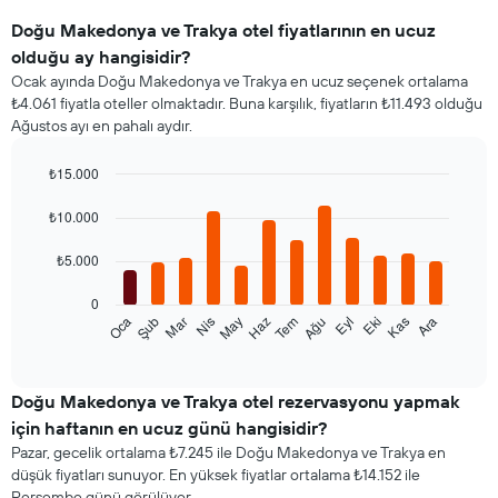
Doğu Makedonya ve Trakya otel fiyatlarının en ucuz
olduğu ay hangisidir?
Ocak ayında Doğu Makedonya ve Trakya en ucuz seçenek ortalama
₺4.061 fiyatla oteller olmaktadır. Buna karşılık, fiyatların ₺11.493 olduğu
Ağustos ayı en pahalı aydır.
₺15.000
Bar
Chart
graphic.
chart
₺10.000
with
12
₺5.000
bars.
0
Aşağıdaki
Oca
Şub
Mar
Nis
May
Haz
Tem
Ağu
Eyl
Eki
Kas
Ara
tablo
End
of
her
interactive
ay
chart
için
Doğu Makedonya ve Trakya otel rezervasyonu yapmak
ortalama
için haftanın en ucuz günü hangisidir?
oda
Pazar, gecelik ortalama ₺7.245 ile Doğu Makedonya ve Trakya en
fiyatını
düşük fiyatları sunuyor. En yüksek fiyatlar ortalama ₺14.152 ile
gösterir
Perşembe günü görülüyor.