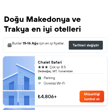
Doğu Makedonya ve
Trakya en iyi otelleri
Bunlar
15-16 Ağu
için en iyi fiyatlar.
Tarihleri değiştir
Chalet Safari
3 yıldız
Çok iyi
8.5
Dedeağaç, MT, Yunanistan
Parking
Ücretsiz Wi-Fi
Müsaitliği
₺4.806+
kontrol et