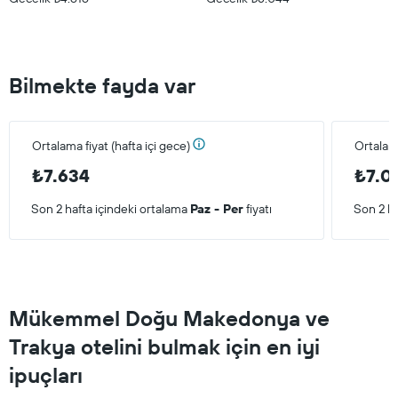
Bilmekte fayda var
Ortalama fiyat (hafta içi gece)
Ortalam
₺7.634
₺7.0
Son 2 hafta içindeki ortalama
Paz - Per
fiyatı
Son 2 ha
Mükemmel Doğu Makedonya ve
Trakya otelini bulmak için en iyi
ipuçları