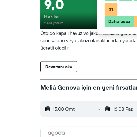
9,0
31
Harika
Daha ucuz
2334 yorum
Otelde kapalı havuz ve jakuzi vardır. Diğer ol
spor salonu veya jakuzi olanaklarından yararla
ücretli olabilir.
Devamını oku
Meliá Genova için en yeni fırsatla
15.08 Cmt
-
16.08 Paz