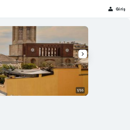
Giriş
1/55
Açık büfe