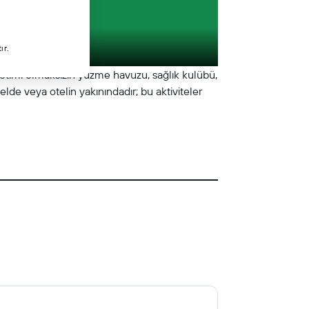
ır.
özetimi olmaksızın yüzme havuzu, sağlık kulübü,
lde veya otelin yakınındadır; bu aktiviteler