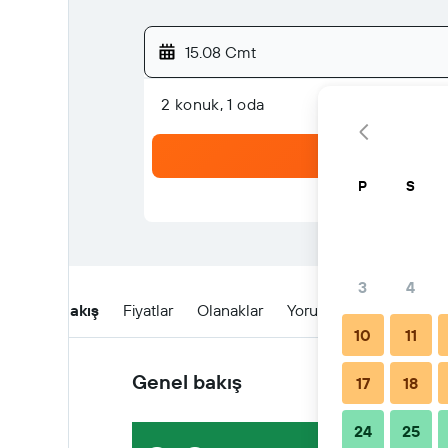
15.08 Cmt
2 konuk, 1 oda
P
S
3
4
Genel Bakış
Fiyatlar
Olanaklar
Yorumlar
Konum
10
11
Genel bakış
17
18
24
25