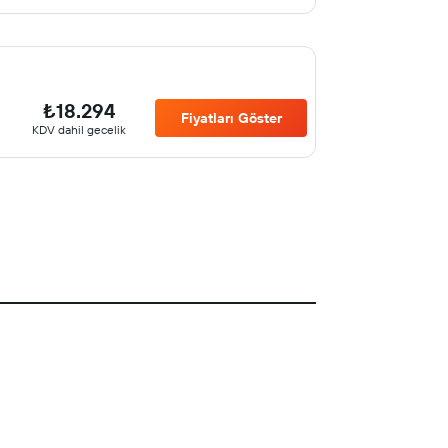
₺18.294
Fiyatları Göster
KDV dahil gecelik