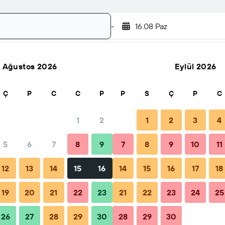
-
16.08 Paz
Ağustos 2026
Eylül 2026
Ara
Ç
P
C
C
P
P
S
Ç
P
C
1
2
1
2
3
4
5
6
7
8
9
7
8
9
10
11
İpuçları ve SSS
Yakındaki tesisler
12
13
14
15
16
14
15
16
17
18
19
20
21
22
23
21
22
23
24
25
26
27
28
29
30
28
29
30