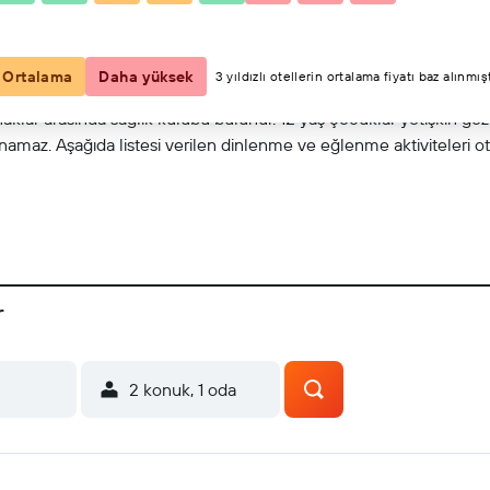
Haritada göster
Ortalama
Daha yüksek
3 yıldızlı otellerin ortalama fiyatı baz alınmışt
anaklar arasında sağlık kulübü bulunur. 12 yaş çocuklar yetişkin g
namaz. Aşağıda listesi verilen dinlenme ve eğlenme aktiviteleri ote
r
2 konuk, 1 oda