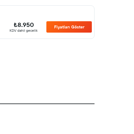
₺8.950
Fiyatları Göster
KDV dahil gecelik