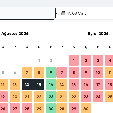
-
15.08 Cmt
Ağustos 2026
Eylül 2026
Ara
Ç
P
C
C
P
P
S
Ç
P
C
1
2
1
2
3
4
5
6
7
8
9
7
8
9
10
11
İpuçları ve SSS
Yakındaki tesisler
12
13
14
15
16
14
15
16
17
18
19
20
21
22
23
21
22
23
24
25
26
27
28
29
30
28
29
30