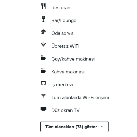
Restoran
Bar/Lounge
Oda servisi
Ücretsiz WiFi
Çay/kahve makinesi
Kahve makinesi
İş merkezi
Tüm alanlarda Wi-Fi erişimi
Düz ekran TV
Tüm olanakları (73) göster