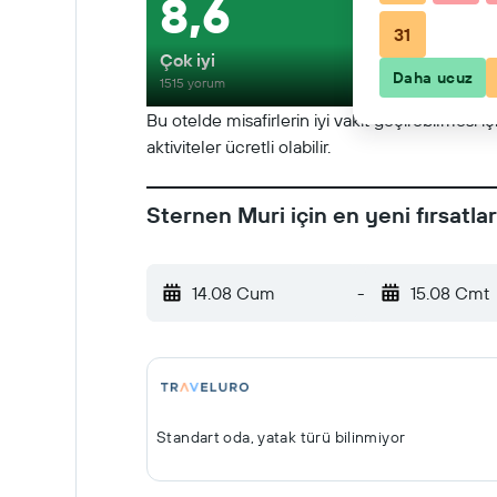
8,6
31
Çok iyi
Daha ucuz
1515 yorum
Bu otelde misafirlerin iyi vakit geçirebilmesi i
aktiviteler ücretli olabilir.
Sternen Muri için en yeni fırsatlar
14.08 Cum
-
15.08 Cmt
Standart oda, yatak türü bilinmiyor