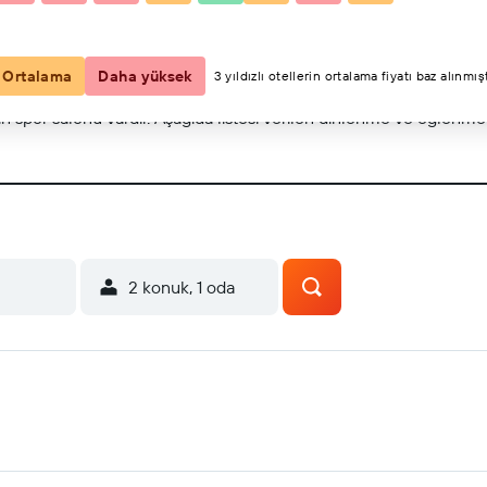
Haritada göster
Ortalama
Daha yüksek
3 yıldızlı otellerin ortalama fiyatı baz alınmışt
çin spor salonu vardır. Aşağıda listesi verilen dinlenme ve eğlenme 
2 konuk, 1 oda