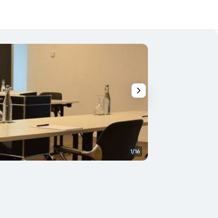
1/16
Yatak Odası