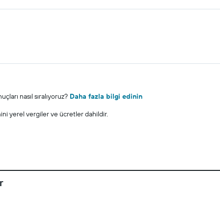
çları nasıl sıralıyoruz?
Daha fazla bilgi edinin
i yerel vergiler ve ücretler dahildir.
r