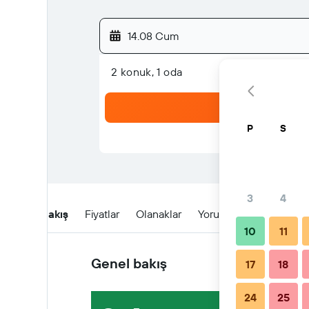
14.08 Cum
2 konuk, 1 oda
P
S
3
4
Genel Bakış
Fiyatlar
Olanaklar
Yorumlar
Konum
10
11
Genel bakış
17
18
24
25