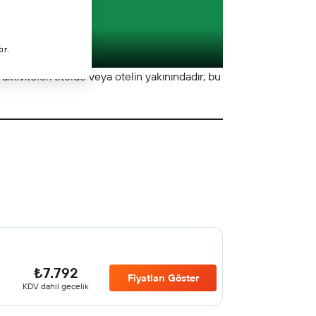
ır.
aktiviteleri otelde veya otelin yakınındadır; bu
₺7.792
Fiyatları Göster
KDV dahil gecelik