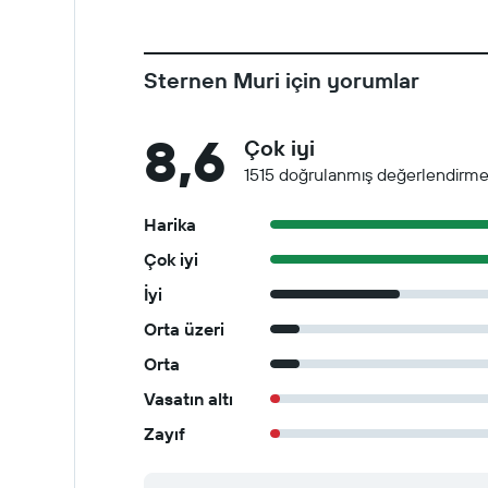
Sternen Muri için yorumlar
8,6
Çok iyi
1515 doğrulanmış değerlendirm
Harika
Çok iyi
İyi
Orta üzeri
Orta
Vasatın altı
Zayıf