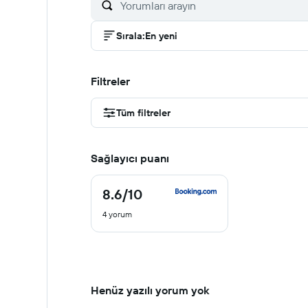
Sırala
:
En yeni
Filtreler
Tüm filtreler
Sağlayıcı puanı
8.6
/10
8.6
/
4 yorum
10
Henüz yazılı yorum yok