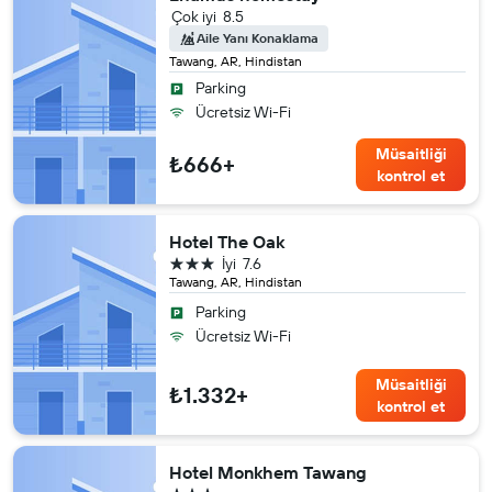
Çok iyi
8.5
Aile Yanı Konaklama
Tawang, AR, Hindistan
Parking
Ücretsiz Wi-Fi
Müsaitliği
₺666+
kontrol et
Hotel The Oak
3 yıldız
İyi
7.6
Tawang, AR, Hindistan
Parking
Ücretsiz Wi-Fi
Müsaitliği
₺1.332+
kontrol et
Hotel Monkhem Tawang