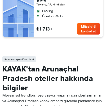
3 yıldız
Tawang, AR, Hindistan
Parking
Ücretsiz Wi-Fi
Müsaitliği
₺1.713+
kontrol et
Rezervasyon Önerileri
KAYAK'tan Arunaçhal
Pradesh oteller hakkında
bilgiler
Mevsimsel trendleri, rezervasyon yapmak için ideal zamanları
ve Arunaçhal Pradesh konaklamanızı güvenle planlamak için