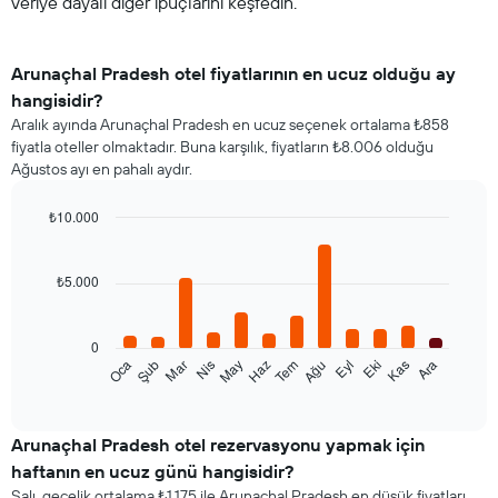
veriye dayalı diğer ipuçlarını keşfedin.
Arunaçhal Pradesh otel fiyatlarının en ucuz olduğu ay
hangisidir?
Aralık ayında Arunaçhal Pradesh en ucuz seçenek ortalama ₺858
fiyatla oteller olmaktadır. Buna karşılık, fiyatların ₺8.006 olduğu
Ağustos ayı en pahalı aydır.
₺10.000
Bar
Chart
graphic.
chart
with
₺5.000
12
bars.
0
Aşağıdaki
Oca
Şub
Mar
Nis
May
Haz
Tem
Ağu
Eyl
Eki
Kas
Ara
tablo
End
of
her
interactive
ay
chart
için
Arunaçhal Pradesh otel rezervasyonu yapmak için
ortalama
haftanın en ucuz günü hangisidir?
oda
Salı, gecelik ortalama ₺1.175 ile Arunaçhal Pradesh en düşük fiyatları