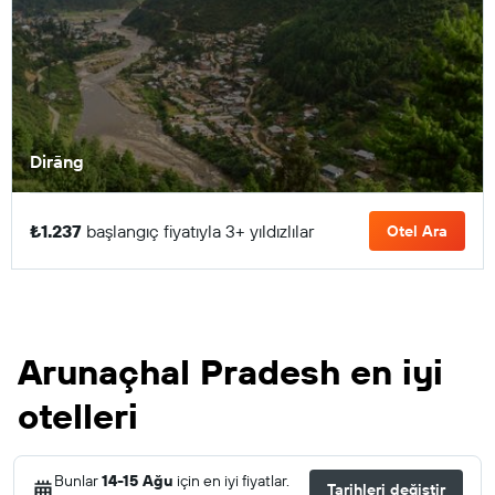
Dirāng
₺1.237
başlangıç fiyatıyla 3+ yıldızlılar
Otel Ara
Arunaçhal Pradesh en iyi
otelleri
Bunlar
14-15 Ağu
için en iyi fiyatlar.
Tarihleri değiştir