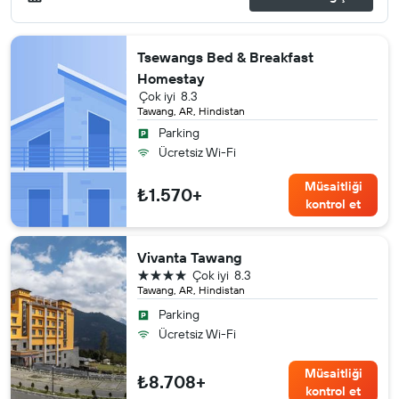
Tsewangs Bed & Breakfast
Homestay
Çok iyi
8.3
Tawang, AR, Hindistan
Parking
Ücretsiz Wi-Fi
Müsaitliği
₺1.570+
kontrol et
Vivanta Tawang
4 yıldız
Çok iyi
8.3
Tawang, AR, Hindistan
Parking
Ücretsiz Wi-Fi
Müsaitliği
₺8.708+
kontrol et