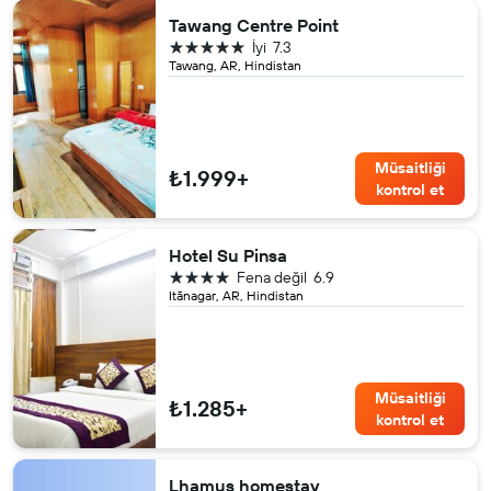
Tawang Centre Point
5 yıldız
İyi
7.3
Tawang, AR, Hindistan
Müsaitliği
₺1.999+
kontrol et
Hotel Su Pinsa
4 yıldız
Fena değil
6.9
Itānagar, AR, Hindistan
Müsaitliği
₺1.285+
kontrol et
Lhamus homestay