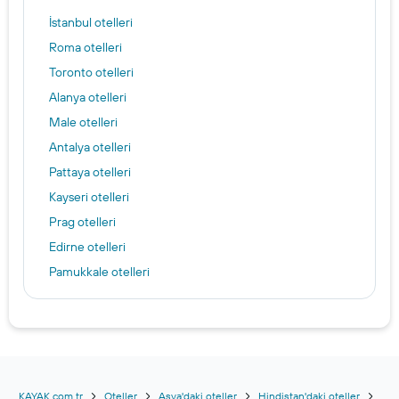
İstanbul otelleri
Roma otelleri
Toronto otelleri
Alanya otelleri
Male otelleri
Antalya otelleri
Pattaya otelleri
Kayseri otelleri
Prag otelleri
Edirne otelleri
Pamukkale otelleri
İzmir otelleri
Gaziantep otelleri
Uzungöl otelleri
Edinburgh otelleri
Berlin otelleri
KAYAK.com.tr
Oteller
Asya'daki oteller
Hindistan'daki oteller