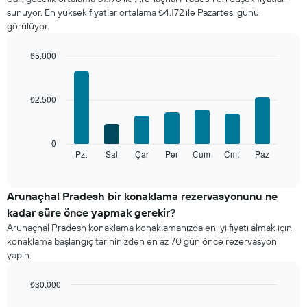
fiyatını
sunuyor. En yüksek fiyatlar ortalama ₺4.172 ile Pazartesi günü
gösterir
görülüyor.
Tablo
ayları
gösteren
₺5.000
1
Bar
Chart
X
graphic.
chart
with
ekseni
₺2.500
7
içerir.
bars.
Tablo
bir
Aşağıdaki
0
odanın
tablo
Pzt
Sal
Çar
Per
Cum
Cmt
Paz
End
ortalama
of
haftanın
fiyatını
interactive
her
chart
gösteren
günü
Arunaçhal Pradesh bir konaklama rezervasyonunu ne
1
için
Y
kadar süre önce yapmak gerekir?
ortalama
ekseni
Arunaçhal Pradesh konaklama konaklamanızda en iyi fiyatı almak için
oda
içerir
konaklama başlangıç tarihinizden en az 70 gün önce rezervasyon
fiyatını
yapın.
gösterir
Tablo
haftanın
₺30.000
günlerini
Line
Chart