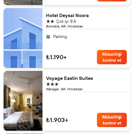
Hotel Deysal Noora
2 yıldız
Çok iyi
8.4
Bomdila, AR, Hindistan
Parking
Müsaitliği
₺1.190+
kontrol et
Voyage Eastin Suites
3 yıldız
Itānagar, AR, Hindistan
Müsaitliği
₺1.903+
kontrol et