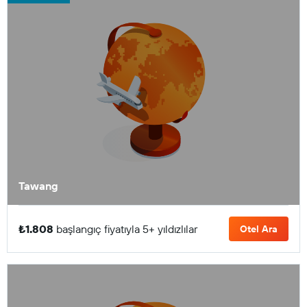
Tawang
₺1.808
başlangıç fiyatıyla 5+ yıldızlılar
Otel Ara