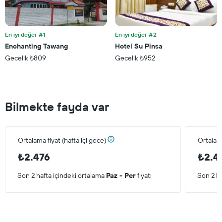
En iyi değer #1
En iyi değer #2
Enchanting Tawang
Hotel Su Pinsa
Gecelik ₺809
Gecelik ₺952
Bilmekte fayda var
Ortalama fiyat (hafta içi gece)
Ortalam
₺2.476
₺2.4
Son 2 hafta içindeki ortalama
Paz - Per
fiyatı
Son 2 ha