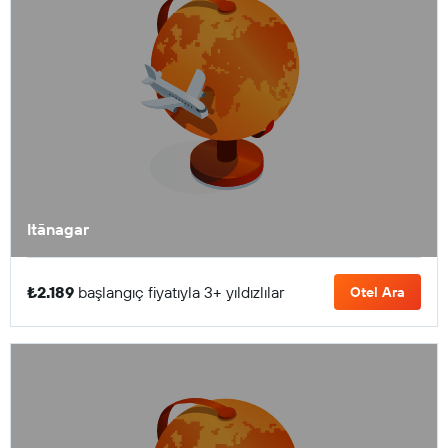
Itānagar
₺2.189
başlangıç fiyatıyla 3+ yıldızlılar
Otel Ara