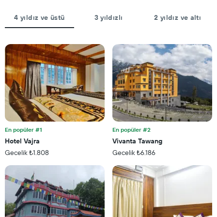
ekseni
içerir
4 yıldız ve üstü
3 yıldızlı
2 yıldız ve altı
Tablo
bir
odanın
ortalama
fiyatını
gösteren
1
Y
ekseni
içerir
En popüler #1
En popüler #2
Hotel Vajra
Vivanta Tawang
Gecelik ₺1.808
Gecelik ₺6.186