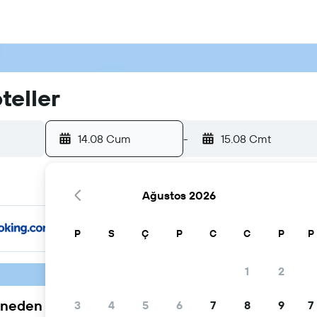
teller
14.08 Cum
-
15.08 Cmt
Ağustos 2026
P
S
Ç
P
C
C
P
P
1
2
neden tercih ediliyor
3
4
5
6
7
8
9
7