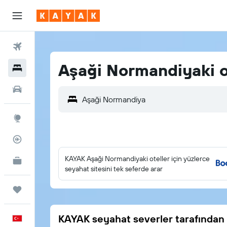
Uçuşlar
Aşaği Normandiyaki o
Oteller
Araç Kiralama
Explore
Uçuş Takipçisi
KAYAK Aşaği Normandiyaki oteller için yüzlerce
İşletmeler için KAYAK
YENİ
seyahat sitesini tek seferde arar
Trips
KAYAK seyahat severler tarafından 
Türkçe