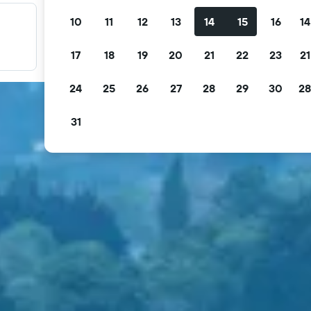
10
11
12
13
14
15
16
14
Fırsatlarınızı filtreleyin
Ücretsiz iptal, ücretsiz kahvaltı ve daha fazlasına göre
17
18
19
20
21
22
23
21
filtreleyin.
24
25
26
27
28
29
30
28
31