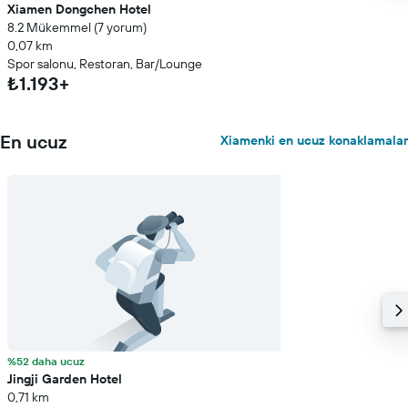
Xiamen Dongchen Hotel
8.2 Mükemmel (7 yorum)
0,07 km
Spor salonu, Restoran, Bar/Lounge
₺1.193+
En ucuz
Xiamenki en ucuz konaklamalar
%52 daha ucuz
Jingji Garden Hotel
0,71 km