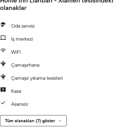
Home Inn Lianban - Xiamen tesisindeki
olanaklar
Oda servisi
İş merkezi
WiFi
Çamaşırhane
Çamaşır yıkama tesisleri
Kasa
Asansör
Tüm olanakları (7) göster