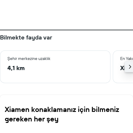
Bilmekte fayda var
Şehir merkezine uzaklık
En Yak
4,1 km
Xiam
Xiamen konaklamanız için bilmeniz
gereken her şey