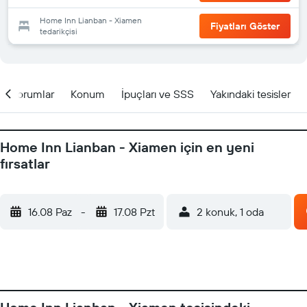
Home Inn Lianban - Xiamen
Fiyatları Göster
tedarikçisi
Yorumlar
Konum
İpuçları ve SSS
Yakındaki tesisler
Home Inn Lianban - Xiamen için en yeni
fırsatlar
16.08 Paz
-
17.08 Pzt
2 konuk, 1 oda