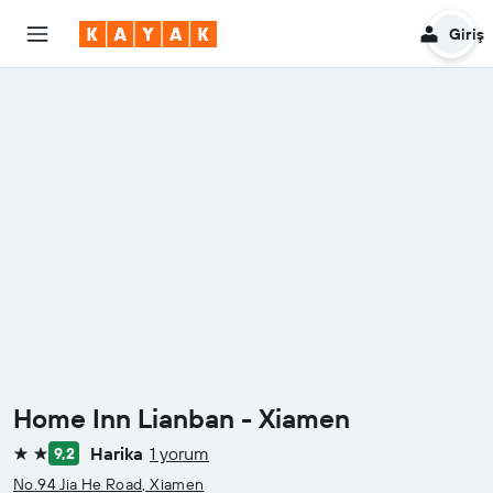
Giriş
Home Inn Lianban - Xiamen
Harika
1 yorum
9,2
2 yıldız
No.94 Jia He Road, Xiamen