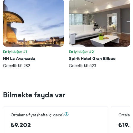
En iyi değer #1
En iyi değer #2
NH La Avanzada
Spirit Hotel Gran Bilbao
Gecelik ₺5.282
Gecelik ₺5.523
Bilmekte fayda var
Ortalama fiyat (hafta içi gece)
Ortalam
₺9.202
₺19.