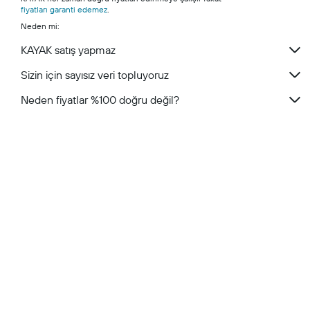
fiyatları garanti edemez
Nevşehir otelleri
.
Neden mi:
Eskişehir otelleri
KAYAK satış yapmaz
Sizin için sayısız veri topluyoruz
Neden fiyatlar %100 doğru değil?