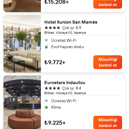
₺15.208+
kontrol et
Hotel Ilunion San Mamés
4 yıldız
Çok iyi
8.9
Bilbao, Vizcaya (il), İspanya
Ücretsiz Wi-Fi
Evcil hayvan dostu
Müsaitliği
₺9.772+
kontrol et
Eurostars Indautxu
4 yıldız
Çok iyi
8.4
Bilbao, Vizcaya (il), İspanya
Ücretsiz Wi-Fi
Klima
Müsaitliği
₺9.225+
kontrol et