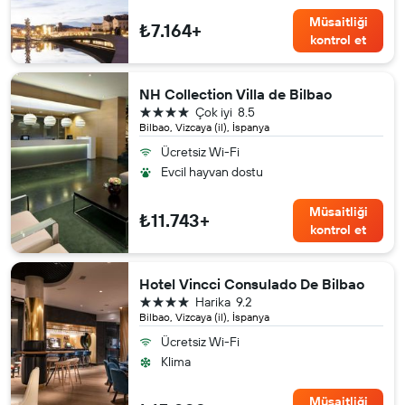
Müsaitliği
₺7.164+
kontrol et
NH Collection Villa de Bilbao
4 yıldız
Çok iyi
8.5
Bilbao, Vizcaya (il), İspanya
Ücretsiz Wi-Fi
Evcil hayvan dostu
Müsaitliği
₺11.743+
kontrol et
Hotel Vincci Consulado De Bilbao
4 yıldız
Harika
9.2
Bilbao, Vizcaya (il), İspanya
Ücretsiz Wi-Fi
Klima
Müsaitliği