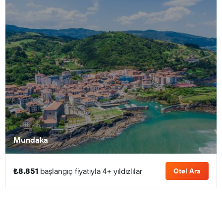
Mundaka
₺8.851
başlangıç fiyatıyla 4+ yıldızlılar
Otel Ara