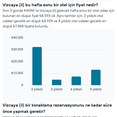
gösteren
odanın
Vizcaya (il) bu hafta sonu bir otel için fiyat nedir?
1
bu
Son 3 günde KAYAK'ta Vizcaya (il) gelecek hafta sonu bir otel odası için
Y
geceki
bulunan en düşük fiyat ₺4.593 idi. Aynı tarihler için, 3 yıldızlı otel
ekseni
ortalama
odaları gecelik en düşük ₺4.929 ve 4 yıldızlı otel odaları gecelik en
içerir
fiyatını
düşük ₺7.484 fiyatla bulundu.
yıldız
sayısına
₺40.000
göre
Bar
Chart
toplanmış
graphic.
chart
olarak
₺30.000
with
gösterir.
4
Tablo
bars.
₺20.000
yıldızlara
göre
Aşağıdaki
₺10.000
otel
tablo
kategorilerini
son
gösteren
3
0
1
2 yıldızlı
3 yıldızlı
4 yıldızlı
5 yıldızlı
günde
End
of
X
bulunan
interactive
ekseni
bir
chart
içerir.
odanın
Vizcaya (il) bir konaklama rezervasyonunu ne kadar süre
Tablo
bu
önce yapmak gerekir?
son
hafta