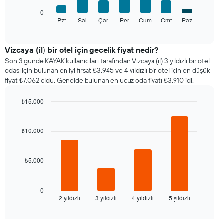
Tablo
Aşağıdaki
bir
0
tablo
odanın
Pzt
Sal
Çar
Per
Cum
Cmt
Paz
End
of
haftanın
ortalama
interactive
her
fiyatını
chart
günü
gösteren
Vizcaya (il) bir otel için gecelik fiyat nedir?
için
1
Son 3 günde KAYAK kullanıcıları tarafından Vizcaya (il) 3 yıldızlı bir otel
ortalama
Y
odası için bulunan en iyi fırsat ₺3.945 ve 4 yıldızlı bir otel için en düşük
oda
ekseni
fiyat ₺7.062 oldu. Genelde bulunan en ucuz oda fiyatı ₺3.910 idi.
fiyatını
içerir
gösterir
₺15.000
Tablo
Bar
haftanın
Chart
graphic.
chart
günlerini
with
₺10.000
gösteren
4
1
bars.
X
ekseni
₺5.000
Aşağıdaki
içerir.
tablo
Tablo
son
bir
3
0
odanın
2 yıldızlı
3 yıldızlı
4 yıldızlı
5 yıldızlı
günde
End
ortalama
of
bulunan
interactive
fiyatını
bir
chart