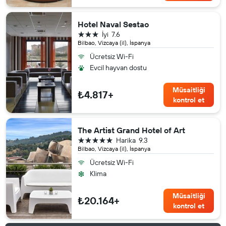
Hotel Naval Sestao
3 yıldız
İyi
7.6
Bilbao, Vizcaya (il), İspanya
Ücretsiz Wi-Fi
Evcil hayvan dostu
Müsaitliği
₺4.817+
kontrol et
The Artist Grand Hotel of Art
5 yıldız
Harika
9.3
Bilbao, Vizcaya (il), İspanya
Ücretsiz Wi-Fi
Klima
Müsaitliği
₺20.164+
kontrol et