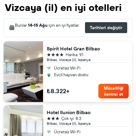
Vizcaya (il) en iyi otelleri
Bunlar
14-15 Ağu
için en iyi fiyatlar.
Tarihleri değiştir
Spirit Hotel Gran Bilbao
4 yıldız
Harika
9.1
Bilbao, Vizcaya (il), İspanya
Ücretsiz Wi-Fi
Evcil hayvan dostu
Müsaitliği
₺8.322+
kontrol et
Hotel Ilunion Bilbao
3 yıldız
Çok iyi
8.3
Bilbao, Vizcaya (il), İspanya
Ücretsiz Wi-Fi