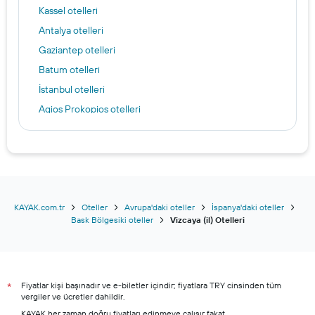
Kassel otelleri
Antalya otelleri
Gaziantep otelleri
Batum otelleri
İstanbul otelleri
Agios Prokopios otelleri
Saraybosna otelleri
Andorra la Vella otelleri
Alanya otelleri
Male otelleri
Mikonos otelleri
KAYAK.com.tr
Oteller
Avrupa'daki oteller
İspanya'daki oteller
Bask Bölgesiki oteller
Vizcaya (il) Otelleri
Bodrum otelleri
Şile otelleri
Marmaris otelleri
Fiyatlar kişi başınadır ve e-biletler içindir; fiyatlara TRY cinsinden tüm
Kuşadası otelleri
*
vergiler ve ücretler dahildir.
Çeşme otelleri
KAYAK her zaman doğru fiyatları edinmeye çalışır fakat