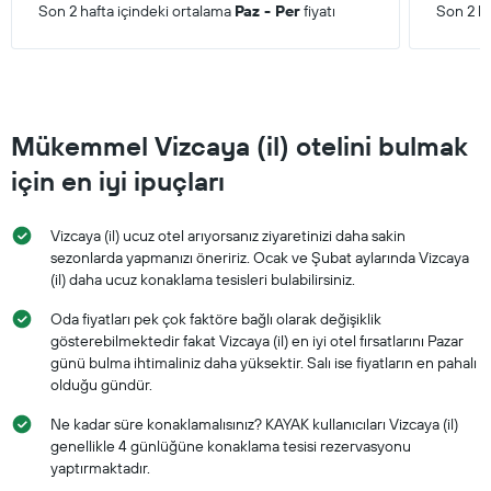
Son 2 hafta içindeki ortalama
Paz - Per
fiyatı
Son 2 ha
Mükemmel Vizcaya (il) otelini bulmak
için en iyi ipuçları
Vizcaya (il) ucuz otel arıyorsanız ziyaretinizi daha sakin
sezonlarda yapmanızı öneririz. Ocak ve Şubat aylarında Vizcaya
(il) daha ucuz konaklama tesisleri bulabilirsiniz.
Oda fiyatları pek çok faktöre bağlı olarak değişiklik
gösterebilmektedir fakat Vizcaya (il) en iyi otel fırsatlarını Pazar
günü bulma ihtimaliniz daha yüksektir. Salı ise fiyatların en pahalı
olduğu gündür.
Ne kadar süre konaklamalısınız? KAYAK kullanıcıları Vizcaya (il)
genellikle 4 günlüğüne konaklama tesisi rezervasyonu
yaptırmaktadır.