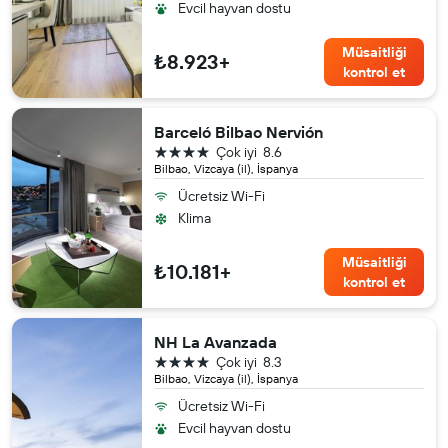
Evcil hayvan dostu
Müsaitliği
₺8.923+
kontrol et
Barceló Bilbao Nervión
4 yıldız
Çok iyi
8.6
Bilbao, Vizcaya (il), İspanya
Ücretsiz Wi-Fi
Klima
Müsaitliği
₺10.181+
kontrol et
NH La Avanzada
4 yıldız
Çok iyi
8.3
Bilbao, Vizcaya (il), İspanya
Ücretsiz Wi-Fi
Evcil hayvan dostu