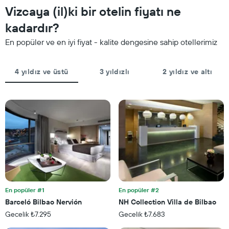
gün
Vizcaya (il)ki bir otelin fiyatı ne
bulunan
sayısını
bir
gösteren
kadardır?
odanın
1
bu
En popüler ve en iyi fiyat - kalite dengesine sahip otellerimiz
X
hafta
ekseni
sonu
içerir
için
4 yıldız ve üstü
3 yıldızlı
2 yıldız ve altı
Tablo
ortalama
bir
fiyatını
odanın
gösteren
ortalama
1
fiyatını
Y
gösteren
ekseni
1
içerir
Y
ekseni
içerir
En popüler #1
En popüler #2
Barceló Bilbao Nervión
NH Collection Villa de Bilbao
Gecelik ₺7.295
Gecelik ₺7.683