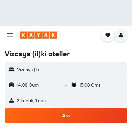
Vizcaya (il)ki oteller
Vizcaya (il)
14.08 Cum
-
15.08 Cmt
2 konuk, 1 oda
Ara