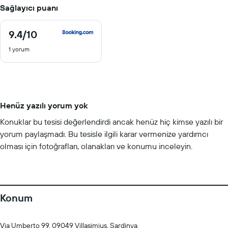
Sağlayıcı puanı
9.4
/10
9.4
/
1 yorum
10
Henüz yazılı yorum yok
Konuklar bu tesisi değerlendirdi ancak henüz hiç kimse yazılı bir
yorum paylaşmadı. Bu tesisle ilgili karar vermenize yardımcı
olması için fotoğrafları, olanakları ve konumu inceleyin.
Konum
Via Umberto 99, 09049 Villasimius, Sardinya