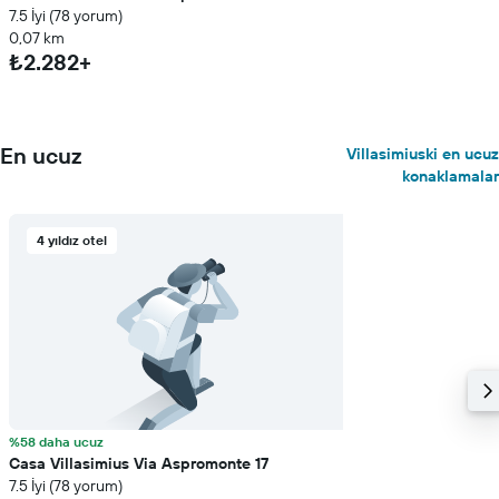
7.5 İyi (78 yorum)
0,07 km
₺2.282+
En ucuz
Villasimiuski en ucuz
konaklamalar
4 yıldız otel
%58 daha ucuz
Casa Villasimius Via Aspromonte 17
7.5 İyi (78 yorum)