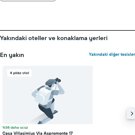
ortalama
fiyatını
gösteren
1
Y
ekseni
içerir
Yakındaki oteller ve konaklama yerleri
En yakın
Yakındaki diğer tesisler
4 yıldız otel
%58 daha ucuz
Casa Villasimius Via Aspromonte 17