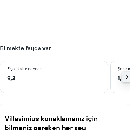
Bilmekte fayda var
Fiyat-kalite dengesi
Şehir 
9,2
1,0 
Villasimius konaklamanız için
bilmeniz gereken her şey