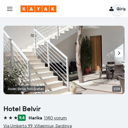
Giriş
Hotel Belvir fotoğrafları
1/24
Hotel Belvir
Harika
1.140 yorum
9,4
3 yıldız
Via Umberto 99, Villasimius, Sardinya