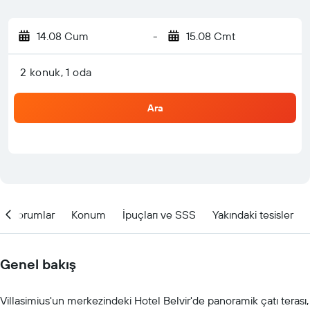
14.08 Cum
-
15.08 Cmt
2 konuk, 1 oda
Ara
Yorumlar
Konum
İpuçları ve SSS
Yakındaki tesisler
Genel bakış
Villasimius'un merkezindeki Hotel Belvir'de panoramik çatı terası,