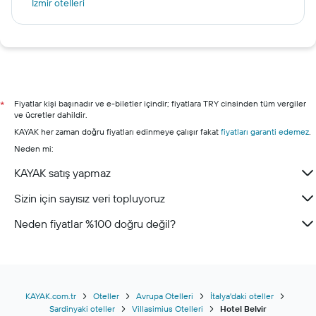
İzmir otelleri
Antalya otelleri
Alanya otelleri
Bodrum otelleri
Şile otelleri
Marmaris otelleri
Fiyatlar kişi başınadır ve e-biletler içindir; fiyatlara TRY cinsinden tüm vergiler
*
ve ücretler dahildir.
KAYAK her zaman doğru fiyatları edinmeye çalışır fakat
fiyatları garanti edemez
.
Neden mi:
KAYAK satış yapmaz
Sizin için sayısız veri topluyoruz
Neden fiyatlar %100 doğru değil?
KAYAK.com.tr
Oteller
Avrupa Otelleri
İtalya'daki oteller
Sardinyaki oteller
Villasimius Otelleri
Hotel Belvir