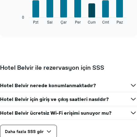
bars.
Aşağıdaki
0
tablo
Pzt
Sal
Çar
Per
Cum
Cmt
Paz
End
of
haftanın
interactive
her
chart
günü
için
ortalama
oda
fiyatını
Hotel Belvir ile rezervasyon için SSS
gösterir
Tablo
haftanın
Hotel Belvir nerede konumlanmaktadır?
günlerini
gösteren
1
Hotel Belvir için giriş ve çıkış saatleri nasıldır?
X
ekseni
Hotel Belvir ücretsiz Wi-Fi erişimi sunuyor mu?
içerir.
Tablo
bir
Daha fazla SSS gör
odanın