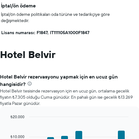
İptal/ön ödeme
İptal/ön ödeme politikaları oda türüne ve tedarikçiye göre
değişmektedir.
Lisans numarası: F1847, IT111105A1000F1847
Hotel Belvir
Hotel Belvir rezervasyonu yapmak için en ucuz gün
hangisidir?
Hotel Belvir tesisinde rezervasyon için en ucuz gün, ortalama gecelik
fiyatın ₺7.305 olduğu Cuma günüdür. En pahalı gün ise gecelik ₺13.269
fiyatla Pazar günüdür.
₺20.000
Bar
Chart
graphic.
chart
with
₺10.000
7