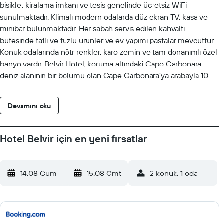
bisiklet kiralama imkanı ve tesis genelinde ücretsiz WiFi
sunulmaktadır. Klimalı modern odalarda düz ekran TV, kasa ve
minibar bulunmaktadır. Her sabah servis edilen kahvaltı
büfesinde tatlı ve tuzlu ürünler ve ev yapımı pastalar mevcuttur.
Konuk odalarında nötr renkler, karo zemin ve tam donanımlı özel
banyo vardır. Belvir Hotel, koruma altındaki Capo Carbonara
deniz alanının bir bölümü olan Cape Carbonara'ya arabayla 10
dakika mesafededir. Tesisin yakınındaki otobüs durağından 50
km uzaklıktaki Cagliari'ye doğrudan ulaşım sağlanmaktadır. Otele
Devamını oku
250 metre mesafede halka açık ücretsiz otopark mevcuttur.
Hotel Belvir için en yeni fırsatlar
14.08 Cum
-
15.08 Cmt
2 konuk, 1 oda