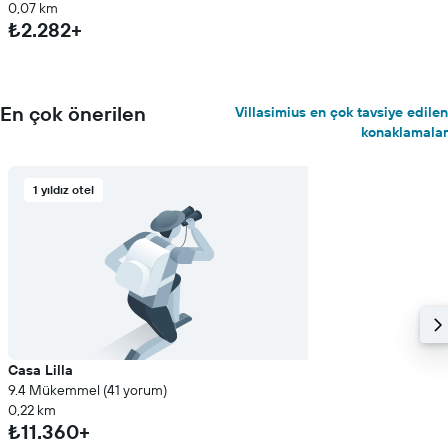
0,07 km
₺2.282+
En çok önerilen
Villasimius en çok tavsiye edilen
konaklamalar
1 yıldız otel
Casa Lilla
9.4 Mükemmel (41 yorum)
0,22 km
₺11.360+