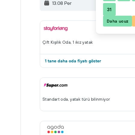
13.08 Per
-
14.08 Cum
31
Daha ucuz
Çift ​Kişilik Oda, 1 ikiz yatak
1 tane daha oda fiyatı göster
Standart oda, yatak türü bilinmiyor