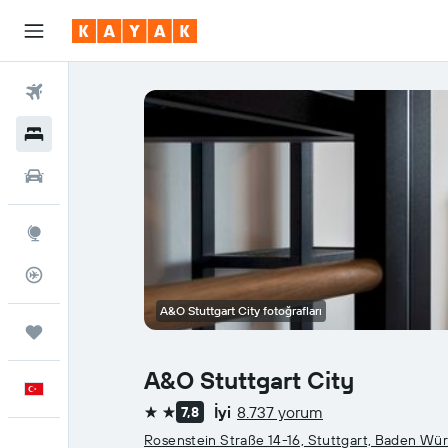
Uçuşlar
Oteller
Araç Kiralama
Explore
Uçuş Takipçisi
A&O Stuttgart City fotoğrafları
Trips
A&O Stuttgart City
Türkçe
İyi
8.737 yorum
7,8
2 yıldız
Rosenstein Straße 14-16, Stuttgart, Baden Wü