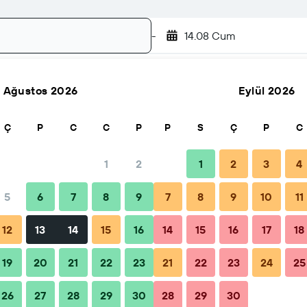
-
14.08 Cum
Ağustos 2026
Eylül 2026
Ara
Ç
P
C
C
P
P
S
Ç
P
C
1
2
1
2
3
4
5
6
7
8
9
7
8
9
10
11
rvasyon zamanı
İpuçları ve SSS
Yakındaki tesisler
12
13
14
15
16
14
15
16
17
18
19
20
21
22
23
21
22
23
24
25
rsatlar
26
27
28
29
30
28
29
30