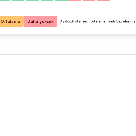
2 konuk, 1 oda
Ortalama
Daha yüksek
3 yıldızlı otellerin ortalama fiyatı baz alınmışt