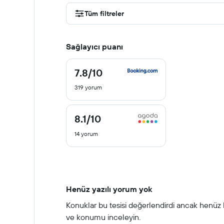
Tüm filtreler
Sağlayıcı puanı
7.8
/10
7.8
/
319 yorum
10
8.1
/10
8.1
/
14 yorum
10
Henüz yazılı yorum yok
Konuklar bu tesisi değerlendirdi ancak henüz hi
ve konumu inceleyin.