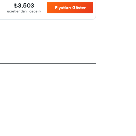
₺3.503
Fiyatları Göster
ücretler dahil gecelik