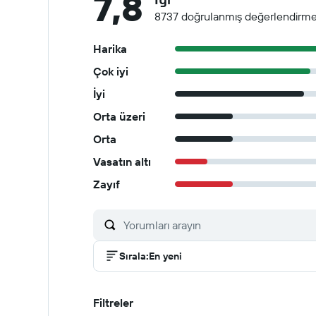
7,8
8737 doğrulanmış değerlendirm
Harika
Çok iyi
İyi
Orta üzeri
Orta
Vasatın altı
Zayıf
Sırala
:
En yeni
Filtreler