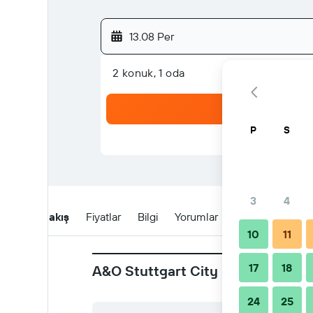
13.08 Per
2 konuk, 1 oda
P
S
3
4
Genel Bakış
Fiyatlar
Bilgi
Yorumlar
Konum
Reze
10
11
17
18
A&O Stuttgart City için en yeni fı
24
25