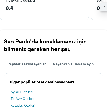
Fiyat-kalite dengesi
Şehir 
8,4
0,8
Sao Paulo'da konaklamanız için
bilmeniz gereken her şey
Popüler destinasyonlar
Seyahatinizi tamamlayın
Diğer popüler otel destinasyonları
Ayvalık Otelleri
Tel Aviv Otelleri
Kuşadası Otelleri