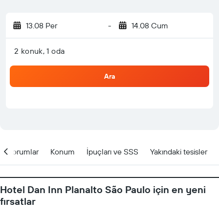
13.08 Per
-
14.08 Cum
2 konuk, 1 oda
Ara
Yorumlar
Konum
İpuçları ve SSS
Yakındaki tesisler
Hotel Dan Inn Planalto São Paulo için en yeni
fırsatlar