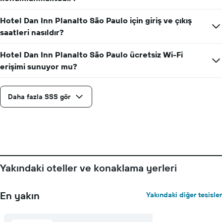
X
ekseni
Hotel Dan Inn Planalto São Paulo için giriş ve çıkış
içerir
Tablo
saatleri nasıldır?
bir
odanın
Hotel Dan Inn Planalto São Paulo ücretsiz Wi-Fi
ortalama
erişimi sunuyor mu?
fiyatını
gösteren
1
Daha fazla SSS gör
Y
ekseni
içerir
Yakındaki oteller ve konaklama yerleri
En yakın
Yakındaki diğer tesisler