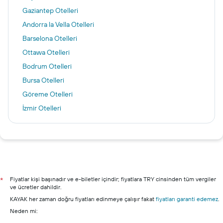
Gaziantep Otelleri
Andorra la Vella Otelleri
Barselona Otelleri
Ottawa Otelleri
Bodrum Otelleri
Bursa Otelleri
Göreme Otelleri
İzmir Otelleri
Amsterdam Otelleri
İstanbul otelleri
Ankara otelleri
Antalya otelleri
Alanya otelleri
Fiyatlar kişi başınadır ve e-biletler içindir; fiyatlara TRY cinsinden tüm vergiler
*
ve ücretler dahildir.
Şile otelleri
KAYAK her zaman doğru fiyatları edinmeye çalışır fakat
fiyatları garanti edemez
.
Marmaris otelleri
Neden mi: