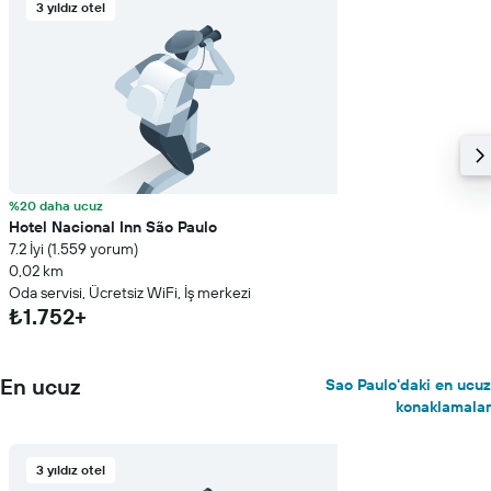
3 yıldız otel
%20 daha ucuz
Hotel Nacional Inn São Paulo
7.2 İyi (1.559 yorum)
0,02 km
Oda servisi, Ücretsiz WiFi, İş merkezi
₺1.752+
En ucuz
Sao Paulo'daki en ucuz
konaklamalar
3 yıldız otel