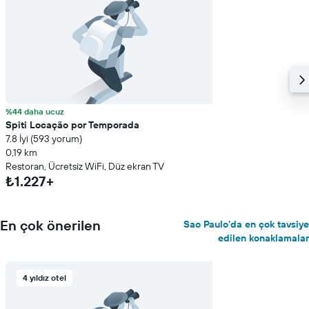
%44 daha ucuz
Spiti Locação por Temporada
7.8 İyi (593 yorum)
0,19 km
Restoran, Ücretsiz WiFi, Düz ekran TV
₺1.227+
En çok önerilen
Sao Paulo'da en çok tavsiye
edilen konaklamalar
4 yıldız otel