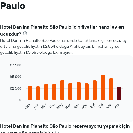
Paulo
Hotel Dan Inn Planalto São Paulo için fiyatlar hangi ay en
ucuzdur?
Hotel Dan Inn Planalto São Paulo tesisinde konaklamak için en ucuz ay
ortalama gecelik fiyatın ₺2.854 olduğu Aralık ayıdır. En pahalı ay ise
gecelik fiyatın ₺5.565 olduğu Ekim ayıdır.
₺7.500
Bar
Chart
graphic.
chart
₺5.000
with
12
₺2.500
bars.
0
Aşağıdaki
Oca
Şub
Mar
Nis
May
Haz
Tem
Ağu
Eyl
Eki
Kas
Ara
tablo
End
of
her
interactive
ay
chart
için
Hotel Dan Inn Planalto São Paulo rezervasyonu yapmak için
ortalama