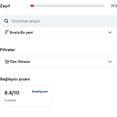
Zayıf
193
Sırala
:
En yeni
Filtreler
Tüm filtreler
Sağlayıcı puanı
8.4
/10
8.4
/
5 yorum
10