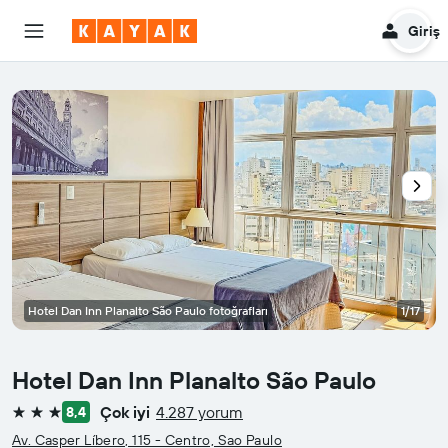
Giriş
Hotel Dan Inn Planalto São Paulo fotoğrafları
1/17
Hotel Dan Inn Planalto São Paulo
Çok iyi
4.287 yorum
8,4
3 yıldız
Av. Casper Líbero, 115 - Centro, Sao Paulo