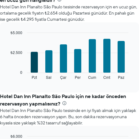
en ucuz gün hangisidir?
oda
Hotel Dan Inn Planalto São Paulo tesisinde rezervasyon için en ucuz gün,
fiyatını
ortalama gecelik fiyatın ₺2.654 olduğu Pazartesi günüdür. En pahalı gün
gösterir
ise gecelik ₺4.295 fiyatla Cumartesi günüdür.
Tablo
ayları
gösteren
₺5.000
1
Bar
Chart
X
graphic.
chart
with
ekseni
₺2.500
7
içerir.
bars.
Tablo
bir
Aşağıdaki
0
odanın
tablo
Pzt
Sal
Çar
Per
Cum
Cmt
Paz
End
ortalama
of
haftanın
fiyatını
interactive
her
chart
gösteren
günü
Hotel Dan Inn Planalto São Paulo için ne kadar önceden
1
için
Y
rezervasyon yapmalısınız?
ortalama
ekseni
Hotel Dan Inn Planalto São Paulo tesisinde en iyi fiyatı almak için yaklaşık
oda
içerir
6 hafta önceden rezervasyon yapın. Bu, son dakika rezervasyonuna
fiyatını
kıyasla size yaklaşık %32 tasarruf sağlayabilir.
gösterir
Tablo
haftanın
₺6.000