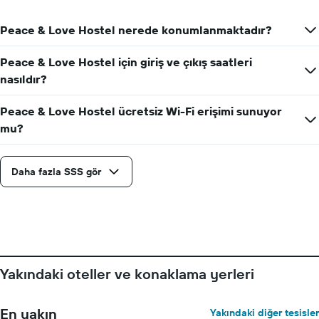
Y
ekseni
Peace & Love Hostel nerede konumlanmaktadır?
içerir
Peace & Love Hostel için giriş ve çıkış saatleri
nasıldır?
Peace & Love Hostel ücretsiz Wi-Fi erişimi sunuyor
mu?
Daha fazla SSS gör
Yakındaki oteller ve konaklama yerleri
En yakın
Yakındaki diğer tesisler