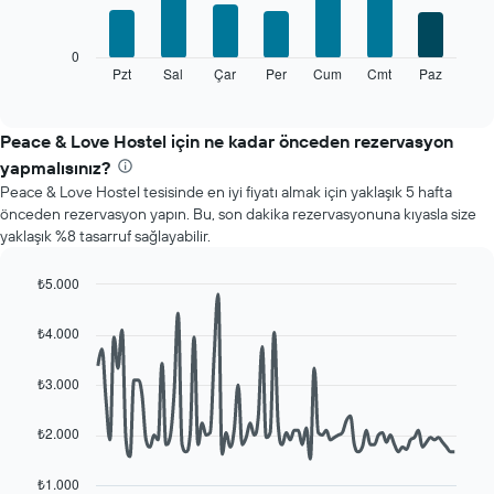
bars.
Tablo
bir
Aşağıdaki
0
odanın
tablo
Pzt
Sal
Çar
Per
Cum
Cmt
Paz
End
ortalama
of
haftanın
fiyatını
interactive
her
chart
gösteren
günü
Peace & Love Hostel için ne kadar önceden rezervasyon
1
için
Y
yapmalısınız?
ortalama
ekseni
Peace & Love Hostel tesisinde en iyi fiyatı almak için yaklaşık 5 hafta
oda
içerir
önceden rezervasyon yapın. Bu, son dakika rezervasyonuna kıyasla size
fiyatını
yaklaşık %8 tasarruf sağlayabilir.
gösterir
Tablo
haftanın
₺5.000
günlerini
Line
Chart
gösteren
graphic.
chart
₺4.000
with
1
90
X
data
₺3.000
ekseni
points.
içerir.
Tablo
₺2.000
Aşağıdaki
bir
tablo
odanın
konaklama
₺1.000
ortalama