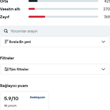
Orta
421
Vasatın altı
270
Zayıf
769
Sırala
:
En yeni
Filtreler
Tüm filtreler
Sağlayıcı puanı
5.9
/10
5.9
/
46 yorum
10