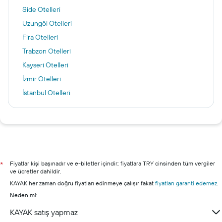
Side Otelleri
Uzungöl Otelleri
Fira Otelleri
Trabzon Otelleri
Kayseri Otelleri
İzmir Otelleri
İstanbul Otelleri
New York Otelleri
Varşova Otelleri
Antalya Otelleri
Ankara otelleri
Alanya otelleri
Fiyatlar kişi başınadır ve e-biletler içindir; fiyatlara TRY cinsinden tüm vergiler
*
ve ücretler dahildir.
Bodrum otelleri
KAYAK her zaman doğru fiyatları edinmeye çalışır fakat
fiyatları garanti edemez
.
Şile otelleri
Neden mi:
Marmaris otelleri
KAYAK satış yapmaz
Kuşadası otelleri