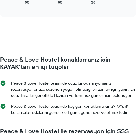
tarihi
90
60
30
End
fiyatını
of
yaklaştıkça
interactive
gösteren
oda
chart
1
fiyatlarının
Y
nasıl
ekseni
değiştiğini
içerir
göstermektedir.
Tablo
konaklamadan
önceki
Peace & Love Hostel konaklamanız için
gün
sayısını
KAYAK'tan en iyi tüyolar
gösteren
1
X
Peace & Love Hostel tesisinde ucuz bir oda arıyorsanız
ekseni
rezervasyonunuzu sezonun yoğun olmadığı bir zaman için yapın. En
içerir
ucuz fırsatlar genellikle Haziran ve Temmuz günleri için bulunuyor.
Tablo
bir
Peace & Love Hostel tesisinde kaç gün konaklamalısınız? KAYAK
odanın
kullanıcıları odalarını genellikle 1 günlüğüne rezerve etmektedir.
ortalama
fiyatını
gösteren
Peace & Love Hostel ile rezervasyon için SSS
1