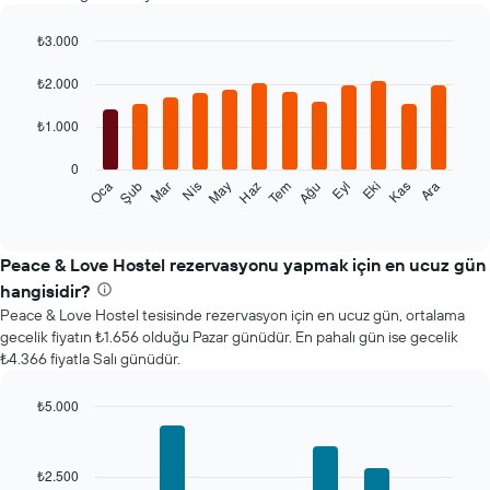
₺3.000
Bar
Chart
graphic.
chart
₺2.000
with
12
₺1.000
bars.
0
Aşağıdaki
Oca
Şub
Mar
Nis
May
Haz
Tem
Ağu
Eyl
Eki
Kas
Ara
tablo
End
of
her
interactive
ay
chart
için
Peace & Love Hostel rezervasyonu yapmak için en ucuz gün
ortalama
hangisidir?
oda
Peace & Love Hostel tesisinde rezervasyon için en ucuz gün, ortalama
fiyatını
gecelik fiyatın ₺1.656 olduğu Pazar günüdür. En pahalı gün ise gecelik
gösterir
₺4.366 fiyatla Salı günüdür.
Tablo
ayları
gösteren
₺5.000
1
Bar
Chart
X
graphic.
chart
with
ekseni
₺2.500
7
içerir.