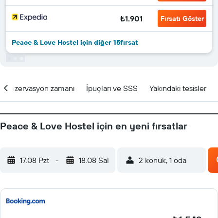
₺1.901
Fırsatı Göster
Peace & Love Hostel için diğer 15fırsat
Rezervasyon zamanı
İpuçları ve SSS
Yakındaki tesisler
Peace & Love Hostel için en yeni fırsatlar
17.08 Pzt
-
18.08 Sal
2 konuk, 1 oda