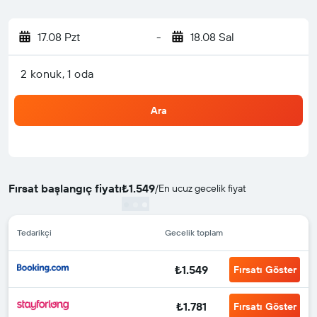
17.08 Pzt
-
18.08 Sal
2 konuk, 1 oda
Ara
Fırsat başlangıç fiyatı
₺1.549
/
En ucuz gecelik fiyat
Tedarikçi
Gecelik toplam
₺1.549
Fırsatı Göster
₺1.781
Fırsatı Göster