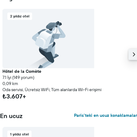
2 yıldız otel
Hôtel de la Comète
7.1 İyi (149 yorum)
0,09 km
Oda servisi, Ücretsiz WiFi, Tüm alanlarda Wi-Fi erişimi
₺3.607+
En ucuz
Paris'teki en ucuz konaklamalar
1 yıldız otel