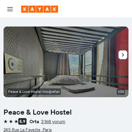
Peace & Love Hostel fotoğrafları
1/24
Peace & Love Hostel
Orta
3.168 yorum
5,9
3 yıldız
245 Rue La Fayette, Paris