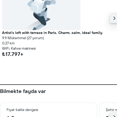
Artist's loft with terrace in Paris. Charm, calm, ideal family.
9.9 Mükemmel (27 yorum)
0,27 km
WiFi, Kahve makinesi
₺17.797+
Bilmekte fayda var
Fiyat-kalite dengesi
Şehir 