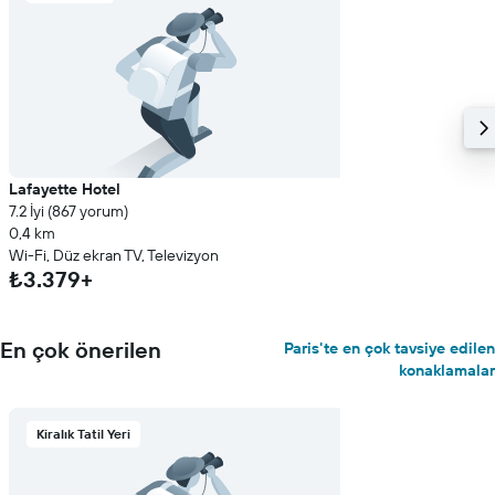
Lafayette Hotel
7.2 İyi (867 yorum)
0,4 km
Wi-Fi, Düz ekran TV, Televizyon
₺3.379+
En çok önerilen
Paris'te en çok tavsiye edilen
konaklamalar
Kiralık Tatil Yeri