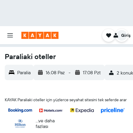
Giriş
Paraliaki oteller
Paralia
16.08 Paz
-
17.08 Pzt
2 konuk
KAYAK Paraliaki oteller için yüzlerce seyahat sitesini tek seferde arar
...ve daha
fazlası