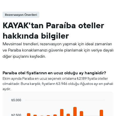
Rezervasyon Önerileri
KAYAK'tan Paraíba oteller
hakkında bilgiler
Mevsimsel trendleri, rezervasyon yapmak için ideal zamanları
ve Paraíba konaklamanızı güvenle planlamak için veriye dayalı
diğer ipuçlarını keşfedin.
Paraíba otel fiyatlarının en ucuz olduğu ay hangisidir?
Ekim ayında Paraíba en ucuz seçenek ortalama ₺2.189 fiyatla oteller
olmaktadır. Buna karşılık, fiyatların ₺3.946 olduğu Ağustos ayı en pahalı
aydır.
₺5.000
Bar
Chart
graphic.
chart
with
₺2.500