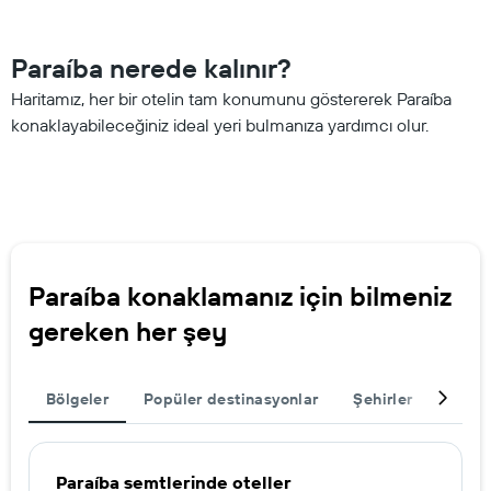
Paraíba nerede kalınır?
Haritamız, her bir otelin tam konumunu göstererek Paraíba
konaklayabileceğiniz ideal yeri bulmanıza yardımcı olur.
Paraíba konaklamanız için bilmeniz
gereken her şey
Bölgeler
Popüler destinasyonlar
Şehirler
Seyah
Paraíba semtlerinde oteller