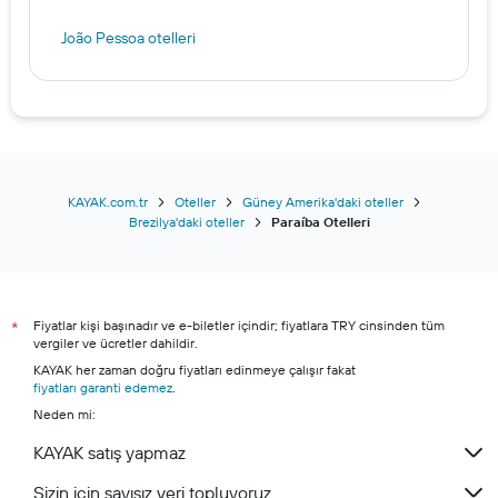
João Pessoa otelleri
KAYAK.com.tr
Oteller
Güney Amerika'daki oteller
Brezilya'daki oteller
Paraíba Otelleri
Fiyatlar kişi başınadır ve e-biletler içindir; fiyatlara TRY cinsinden tüm
*
vergiler ve ücretler dahildir.
KAYAK her zaman doğru fiyatları edinmeye çalışır fakat
fiyatları garanti edemez
.
Neden mi:
KAYAK satış yapmaz
Sizin için sayısız veri topluyoruz