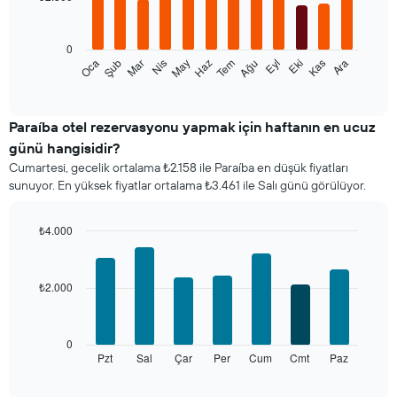
12
bars.
0
Aşağıdaki
Şub
May
Ağu
Kas
Mar
Haz
Eyl
Ara
Oca
Nis
Tem
Eki
tablo
End
of
her
interactive
ay
chart
için
Paraíba otel rezervasyonu yapmak için haftanın en ucuz
ortalama
günü hangisidir?
oda
Cumartesi, gecelik ortalama ₺2.158 ile Paraíba en düşük fiyatları
fiyatını
sunuyor. En yüksek fiyatlar ortalama ₺3.461 ile Salı günü görülüyor.
gösterir
Tablo
ayları
₺4.000
gösteren
Bar
Chart
1
graphic.
chart
X
with
₺2.000
ekseni
7
bars.
içerir.
Tablo
Aşağıdaki
bir
0
tablo
odanın
Pzt
Sal
Çar
Per
Cum
Cmt
Paz
End
of
haftanın
ortalama
interactive
her
fiyatını
chart