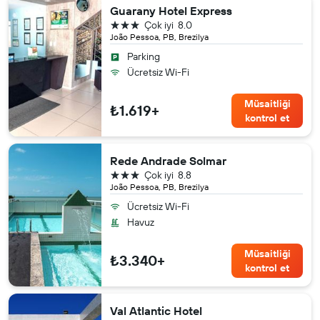
Guarany Hotel Express
3 yıldız
Çok iyi
8.0
João Pessoa, PB, Brezilya
Parking
Ücretsiz Wi-Fi
Müsaitliği
₺1.619+
kontrol et
Rede Andrade Solmar
3 yıldız
Çok iyi
8.8
João Pessoa, PB, Brezilya
Ücretsiz Wi-Fi
Havuz
Müsaitliği
₺3.340+
kontrol et
Val Atlantic Hotel