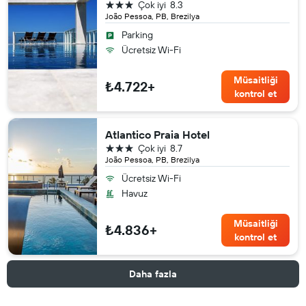
3 yıldız
Çok iyi
8.3
João Pessoa, PB, Brezilya
Parking
Ücretsiz Wi-Fi
Müsaitliği
₺4.722+
kontrol et
Atlantico Praia Hotel
3 yıldız
Çok iyi
8.7
João Pessoa, PB, Brezilya
Ücretsiz Wi-Fi
Havuz
Müsaitliği
₺4.836+
kontrol et
Daha fazla