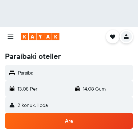
Paraíbaki oteller
Paraíba
13.08 Per
-
14.08 Cum
2 konuk, 1 oda
Ara