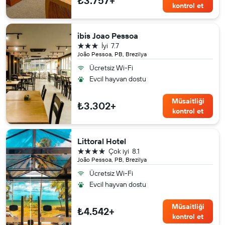
₺3.757+
kontrol et
ibis Joao Pessoa
3 yıldız
İyi
7.7
João Pessoa, PB, Brezilya
Ücretsiz Wi-Fi
Evcil hayvan dostu
Müsaitliği
₺3.302+
kontrol et
Littoral Hotel
4 yıldız
Çok iyi
8.1
João Pessoa, PB, Brezilya
Ücretsiz Wi-Fi
Evcil hayvan dostu
Müsaitliği
₺4.542+
kontrol et