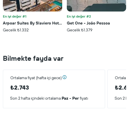
En iyi değer #1
En iyi değer #2
Arpoar Suítes By Slaviero Hotéis
Get One - João Pessoa
Gecelik ₺1.332
Gecelik ₺1.379
Bilmekte fayda var
Ortalama fiyat (hafta içi gece)
Ortalam
₺2.743
₺2.6
Son 2 hafta içindeki ortalama
Paz - Per
fiyatı
Son 2 ha