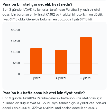
günü
gösteren
Paraíba bir otel için gecelik fiyat nedir?
için
1
Son 3 günde KAYAK kullanıcıları tarafından Paraíba 3 yıldızlı bir otel
ortalama
Y
odası için bulunan en iyi fırsat ₺1.182 ve 4 yıldızlı bir otel için en düşük
oda
ekseni
fiyat ₺1.118 oldu. Genelde bulunan en ucuz oda fiyatı ₺1.118 idi.
fiyatını
içerir
gösterir
₺2.000
Tablo
Bar
haftanın
Chart
graphic.
chart
günlerini
₺1.500
with
gösteren
3
1
bars.
₺1.000
X
ekseni
Aşağıdaki
₺500
içerir.
tablo
Tablo
son
bir
3
0
odanın
3 yıldızlı
4 yıldızlı
5 yıldızlı
günde
End
ortalama
of
bulunan
interactive
fiyatını
bir
chart
gösteren
odanın
Paraíba bu hafta sonu bir otel için fiyat nedir?
1
bu
Son 3 günde KAYAK'ta Paraíba gelecek hafta sonu bir otel odası için
Y
geceki
bulunan en düşük fiyat ₺1.329 idi. Aynı tarihler için, 3 yıldızlı otel odaları
ekseni
ortalama
gecelik en düşük ₺1.329 ve 4 yıldızlı otel odaları gecelik en düşük