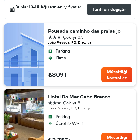
Bunlar
13-14 Ağu
için en iyi fiyatlar.
Tarihleri değiştir
Pousada caminho das praias jp
3 yıldız
Çok iyi
8.3
João Pessoa, PB, Brezilya
Parking
Klima
Müsaitliği
₺809+
kontrol et
Hotel Do Mar Cabo Branco
3 yıldız
Çok iyi
8.1
João Pessoa, PB, Brezilya
Parking
Ücretsiz Wi-Fi
Müsaitliği