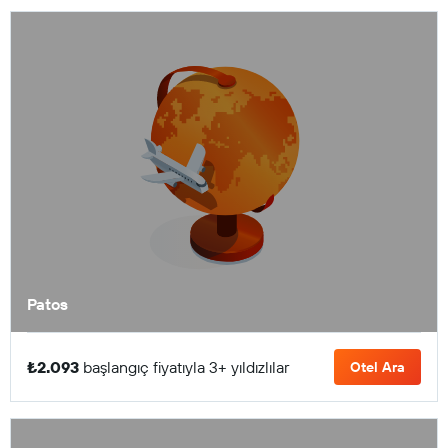
Patos
₺2.093
başlangıç fiyatıyla 3+ yıldızlılar
Otel Ara