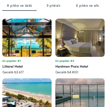
X
hafta
ekseni
4 yıldız ve üstü
3 yıldızlı
2 yıldız ve altı
sonu
içerir
için
Tablo
ortalama
bir
fiyatını
odanın
gösteren
ortalama
1
fiyatını
Y
gösteren
ekseni
1
içerir
Y
ekseni
içerir
En popüler #1
En popüler #2
Littoral Hotel
Hardman Praia Hotel
Gecelik ₺3.617
Gecelik ₺4.400