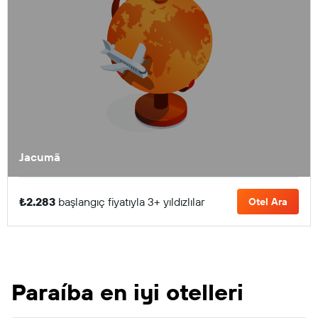
Jacumã
₺2.283
başlangıç fiyatıyla 3+ yıldızlılar
Otel Ara
Paraíba en iyi otelleri