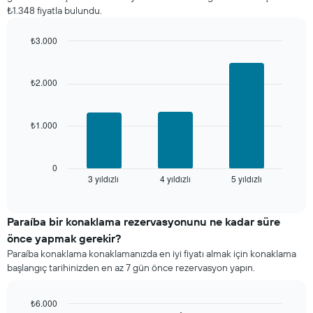
içerir
fiyatını
₺1.348 fiyatla bulundu.
yıldız
sayısına
₺3.000
göre
Bar
Chart
toplanmış
graphic.
chart
olarak
with
₺2.000
gösterir.
3
Tablo
bars.
yıldızlara
göre
₺1.000
Aşağıdaki
otel
tablo
kategorilerini
son
gösteren
3
0
1
3 yıldızlı
4 yıldızlı
5 yıldızlı
günde
End
of
X
bulunan
interactive
ekseni
bir
chart
içerir.
odanın
Paraíba bir konaklama rezervasyonunu ne kadar süre
Tablo
bu
önce yapmak gerekir?
son
hafta
Paraíba konaklama konaklamanızda en iyi fiyatı almak için konaklama
3
sonu
başlangıç tarihinizden en az 7 gün önce rezervasyon yapın.
günde
için
bulunan
ortalama
bir
fiyatını
₺6.000
odanın
yıldız