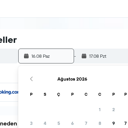
ller
16.08 Paz
-
17.08 Pzt
Ağustos 2026
P
S
Ç
P
C
C
P
P
1
2
neden tercih ediliyor
3
4
5
6
7
8
9
7