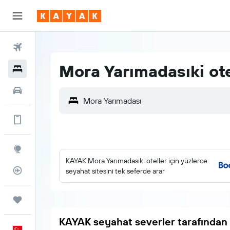
Uçuşlar
Mora Yarımadasıki ote
Oteller
Araç Kiralama
Mora Yarımadası
Daha fazlası uygulamada.
Explore
KAYAK Mora Yarımadasıki oteller için yüzlerce
Uçuş Takipçisi
seyahat sitesini tek seferde arar
Trips
KAYAK seyahat severler tarafından 
Türkçe