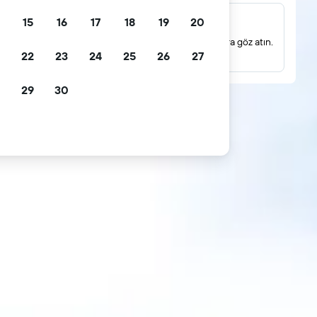
15
16
17
18
19
20
Milyonlarca yorum
Gerçek konuk yorumlarına dayanan puanlamalara göz atın.
22
23
24
25
26
27
29
30