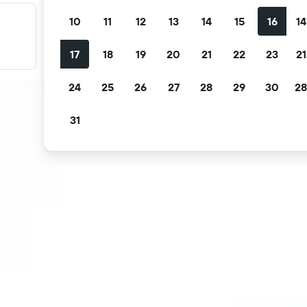
10
11
12
13
14
15
16
14
Fırsatlarınızı filtreleyin
Ücretsiz iptal, ücretsiz kahvaltı ve daha fazlasına göre
17
18
19
20
21
22
23
21
filtreleyin.
24
25
26
27
28
29
30
28
31