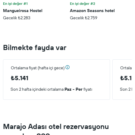
ekseni
En iyi değer #1
En iyi değer #2
içerir
Mangueirosa Hostel
Amazon Seasons hotel
Gecelik ₺2.283
Gecelik ₺2.759
Bilmekte fayda var
Ortalama fiyat (hafta içi gece)
Ortalam
₺5.141
₺5.1
Son 2 hafta içindeki ortalama
Paz - Per
fiyatı
Son 2 ha
Marajo Adası otel rezervasyonu