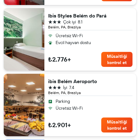
Ibis Styles Belém do Pará
3 yıldız
Çok iyi
8.1
Belém, PA, Brezilya
Ücretsiz Wi-Fi
Evcil hayvan dostu
Müsaitliği
₺2.776+
kontrol et
ibis Belém Aeroporto
3 yıldız
İyi
7.4
Belém, PA, Brezilya
Parking
Ücretsiz Wi-Fi
Müsaitliği
₺2.901+
kontrol et