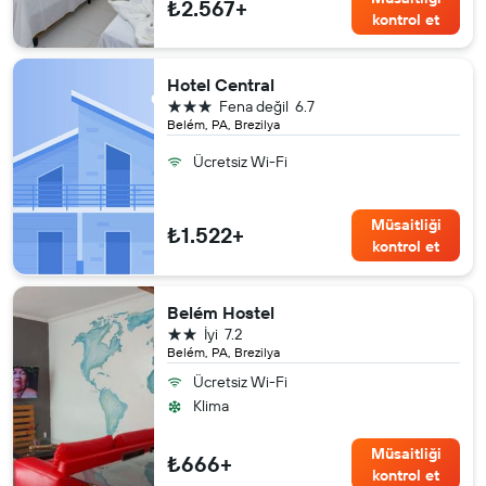
₺2.567+
kontrol et
Hotel Central
3 yıldız
Fena değil
6.7
Belém, PA, Brezilya
Ücretsiz Wi-Fi
Müsaitliği
₺1.522+
kontrol et
Belém Hostel
2 yıldız
İyi
7.2
Belém, PA, Brezilya
Ücretsiz Wi-Fi
Klima
Müsaitliği
₺666+
kontrol et