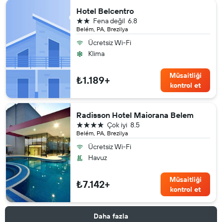
Hotel Belcentro
2 yıldız
Fena değil
6.8
Belém, PA, Brezilya
Ücretsiz Wi-Fi
Klima
Müsaitliği
₺1.189+
kontrol et
Radisson Hotel Maiorana Belem
4 yıldız
Çok iyi
8.5
Belém, PA, Brezilya
Ücretsiz Wi-Fi
Havuz
Müsaitliği
₺7.142+
kontrol et
Daha fazla