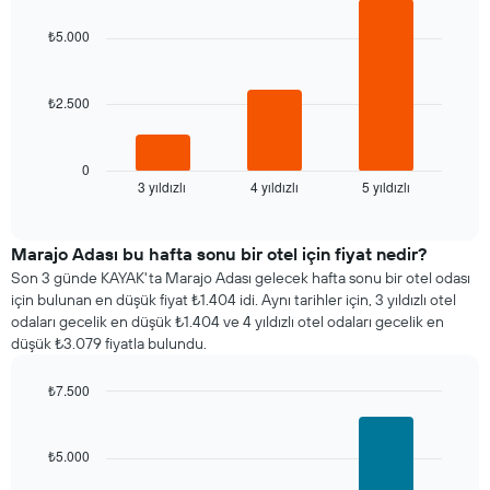
graphic.
chart
with
₺5.000
3
bars.
₺2.500
Aşağıdaki
tablo
son
3
0
3 yıldızlı
4 yıldızlı
5 yıldızlı
günde
End
of
bulunan
interactive
bir
chart
odanın
Marajo Adası bu hafta sonu bir otel için fiyat nedir?
bu
Son 3 günde KAYAK'ta Marajo Adası gelecek hafta sonu bir otel odası
geceki
için bulunan en düşük fiyat ₺1.404 idi. Aynı tarihler için, 3 yıldızlı otel
ortalama
odaları gecelik en düşük ₺1.404 ve 4 yıldızlı otel odaları gecelik en
fiyatını
düşük ₺3.079 fiyatla bulundu.
yıldız
sayısına
₺7.500
göre
Bar
Chart
toplanmış
graphic.
chart
olarak
with
₺5.000
gösterir.
3
Tablo
bars.