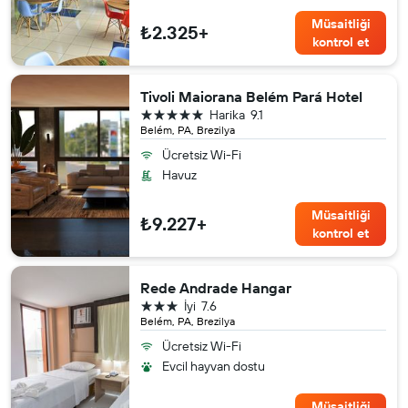
Müsaitliği
₺2.325+
kontrol et
Tivoli Maiorana Belém Pará Hotel
5 yıldız
Harika
9.1
Belém, PA, Brezilya
Ücretsiz Wi-Fi
Havuz
Müsaitliği
₺9.227+
kontrol et
Rede Andrade Hangar
3 yıldız
İyi
7.6
Belém, PA, Brezilya
Ücretsiz Wi-Fi
Evcil hayvan dostu
Müsaitliği