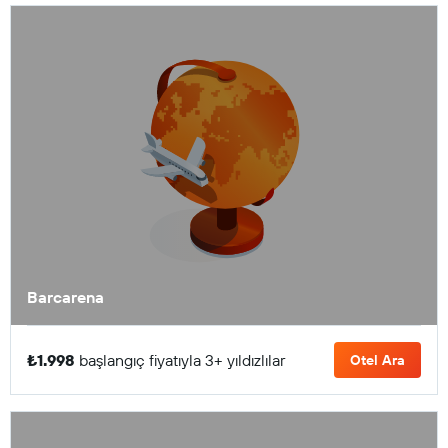
Barcarena
₺1.998
başlangıç fiyatıyla 3+ yıldızlılar
Otel Ara