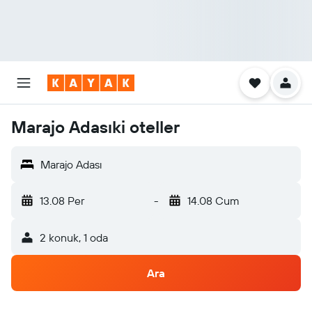
Marajo Adasıki oteller
Marajo Adası
13.08 Per
-
14.08 Cum
2 konuk, 1 oda
Ara