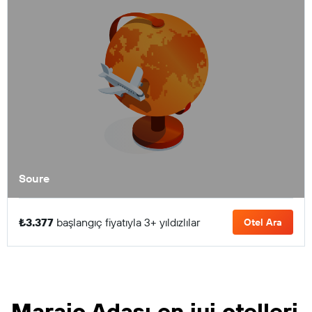
Soure
₺3.377
başlangıç fiyatıyla 3+ yıldızlılar
Otel Ara
Marajo Adası en iyi otelleri