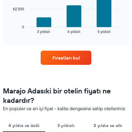
yıldızlara
göre
₺2.500
Aşağıdaki
otel
tablo
kategorilerini
son
gösteren
3
0
1
3 yıldızlı
4 yıldızlı
5 yıldızlı
günde
End
of
X
bulunan
interactive
ekseni
bir
chart
içerir.
odanın
Tablo
bu
Fırsatları bul
son
hafta
3
sonu
günde
için
bulunan
ortalama
bir
fiyatını
odanın
yıldız
Marajo Adasıki bir otelin fiyatı ne
bu
sayısına
geceki
kadardır?
göre
ortalama
toplanmış
En popüler ve en iyi fiyat - kalite dengesine sahip otellerimiz
fiyatını
olarak
gösteren
gösterir.
1
Tablo
4 yıldız ve üstü
3 yıldızlı
2 yıldız ve altı
Y
yıldızlara
ekseni