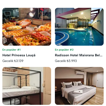
göre
içerir
otel
kategorilerini
gösteren
1
X
ekseni
içerir.
Tablo
son
3
En popüler #1
En popüler #2
günde
bulunan
Hotel Princesa Louçã
Radisson Hotel Maiorana Belem
bir
Gecelik ₺3.139
Gecelik ₺5.993
odanın
bu
hafta
sonu
için
ortalama
fiyatını
gösteren
1
Y