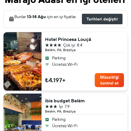
Bunlar
13-14 Ağu
için en iyi fiyatlar.
Tarihleri değiştir
Hotel Princesa Louçã
4 yıldız
Çok iyi
8.4
Belém, PA, Brezilya
Parking
Ücretsiz Wi-Fi
Müsaitliği
₺4.197+
kontrol et
ibis budget Belém
3 yıldız
İyi
7.9
Belém, PA, Brezilya
Parking
Ücretsiz Wi-Fi