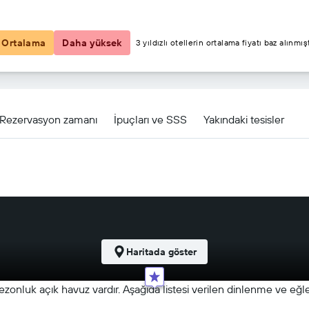
₺240
Ortalama
Daha yüksek
3 yıldızlı otellerin ortalama fiyatı baz alınmışt
r Collection için diğer 75fırsat
Rezervasyon zamanı
İpuçları ve SSS
Yakındaki tesisler
Haritada göster
ezonluk açık havuz vardır. Aşağıda listesi verilen dinlenme ve eğl