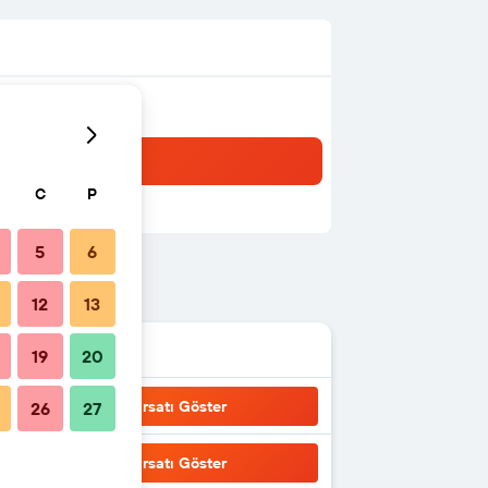
C
P
5
6
12
13
19
20
Fırsatı Göster
26
27
Fırsatı Göster