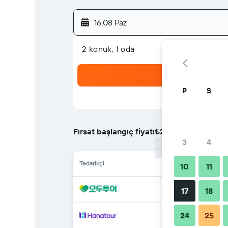
16.08 Paz
2 konuk, 1 oda
P
S
Fırsat başlangıç fiyatı
₺229
/
En ucuz gecelik f
3
4
Tedarikçi
10
11
17
18
24
25