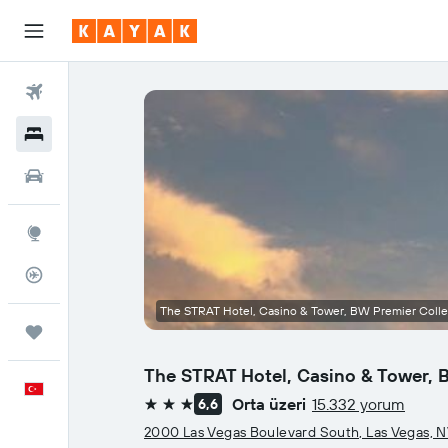
Uçuşlar
Oteller
Araç Kiralama
Explore
Uçuş Takipçisi
The STRAT Hotel, Casino & Tower, BW Premier Collect
Trips
The STRAT Hotel, Casino & Tower, 
Türkçe
Orta üzeri
15.332 yorum
6,6
3 yıldız
2000 Las Vegas Boulevard South, Las Vegas, 