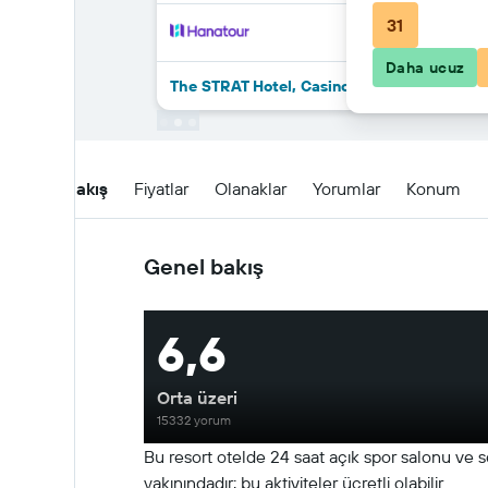
31
Daha ucuz
The STRAT Hotel, Casino & Tower, BW Premie
Genel Bakış
Fiyatlar
Olanaklar
Yorumlar
Konum
Genel bakış
6,6
Orta üzeri
15332 yorum
Bu resort otelde 24 saat açık spor salonu ve s
yakınındadır; bu aktiviteler ücretli olabilir.