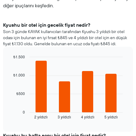
diğer ipuçlarını keşfedin.
Kyushu bir otel için gecelik fiyat nedir?
Son 3 günde KAYAK kullanıcıları tarafından Kyushu 3 yıldızlı bir otel
odası için bulunan en iyi fırsat ₺845 ve 4 yıldızlı bir otel için en düşük
fiyat ₺1.130 oldu. Genelde bulunan en ucuz oda fiyatı ₺845 idi.
₺1.500
Bar
Chart
graphic.
chart
with
₺1.000
4
bars.
₺500
Aşağıdaki
tablo
son
3
0
2 yıldızlı
3 yıldızlı
4 yıldızlı
5 yıldızlı
günde
End
of
bulunan
interactive
bir
chart
odanın
Kyushu bu hafta sonu bir otel için fiyat nedir?