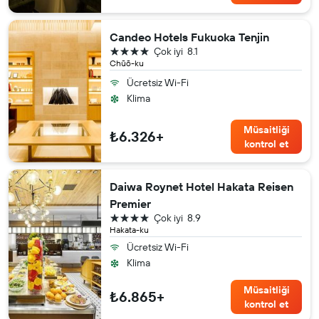
Candeo Hotels Fukuoka Tenjin
4 yıldız
Çok iyi
8.1
Chūō-ku
Ücretsiz Wi-Fi
Klima
Müsaitliği
₺6.326+
kontrol et
Daiwa Roynet Hotel Hakata Reisen
Premier
4 yıldız
Çok iyi
8.9
Hakata-ku
Ücretsiz Wi-Fi
Klima
Müsaitliği
₺6.865+
kontrol et