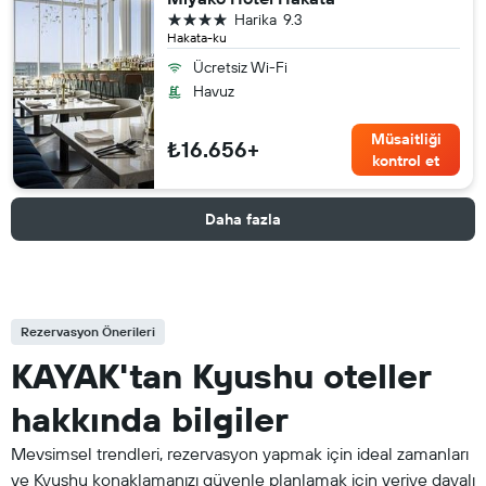
4 yıldız
Harika
9.3
Hakata-ku
Ücretsiz Wi-Fi
Havuz
Müsaitliği
₺16.656+
kontrol et
Daha fazla
Rezervasyon Önerileri
KAYAK'tan Kyushu oteller
hakkında bilgiler
Mevsimsel trendleri, rezervasyon yapmak için ideal zamanları
ve Kyushu konaklamanızı güvenle planlamak için veriye dayalı