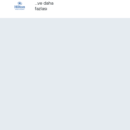
...ve daha
fazlası