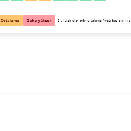
2 konuk, 1 oda
Ortalama
Daha yüksek
3 yıldızlı otellerin ortalama fiyatı baz alınmışt