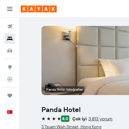
Uçuşlar
Oteller
Araç Kiralama
Explore
Uçuş Takipçisi
Panda Hotel fotoğrafları
Trips
Panda Hotel
Türkçe
Çok iyi
3.813 yorum
8,0
4 yıldız
3 Tsuen Wah Street, Hong Kong