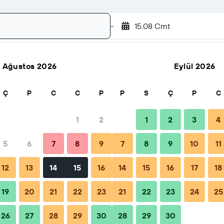
-
15.08 Cmt
Ağustos 2026
Eylül 2026
Ara
Ç
P
C
C
P
P
S
Ç
P
C
1
2
1
2
3
4
5
6
7
8
9
7
8
9
10
11
İpuçları ve SSS
Yakındaki tesisler
12
13
14
15
16
14
15
16
17
18
19
20
21
22
23
21
22
23
24
25
26
27
28
29
30
28
29
30