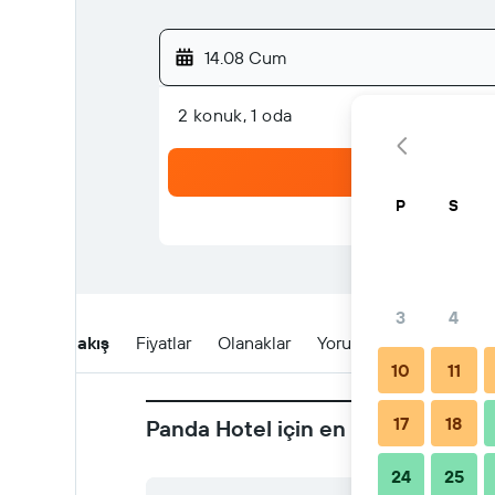
14.08 Cum
2 konuk, 1 oda
P
S
3
4
Genel Bakış
Fiyatlar
Olanaklar
Yorumlar
Konum
10
11
17
18
Panda Hotel için en yeni fırsatlar
24
25