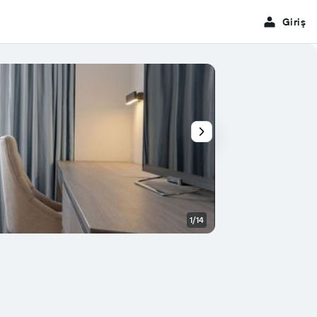
Giriş
1/14
Ziyafet salonu