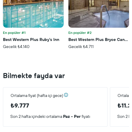
En popüler #1
En popüler #2
Best Western Plus Ruby's Inn
Best Western Plus Bryce Canyon
Gecelik ₺4.140
Gecelik ₺4.711
Bilmekte fayda var
Ortalama fiyat (hafta içi gece)
Ortalam
₺9.777
₺11.2
Son 2 hafta içindeki ortalama
Paz - Per
fiyatı
Son 2 ha