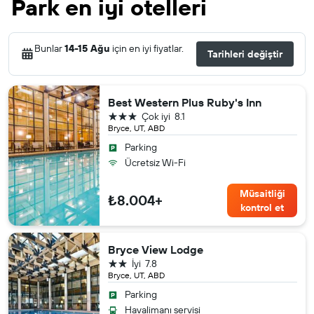
Park en iyi otelleri
Bunlar
14-15 Ağu
için en iyi fiyatlar.
Tarihleri değiştir
Best Western Plus Ruby's Inn
3 yıldız
Çok iyi
8.1
Bryce, UT, ABD
Parking
Ücretsiz Wi-Fi
Müsaitliği
₺8.004+
kontrol et
Bryce View Lodge
2 yıldız
İyi
7.8
Bryce, UT, ABD
Parking
Havalimanı servisi