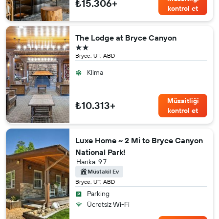
₺15.306+
kontrol et
The Lodge at Bryce Canyon
2 yıldız
Bryce, UT, ABD
Klima
Müsaitliği
₺10.313+
kontrol et
Luxe Home ~ 2 Mi to Bryce Canyon
National Park!
Harika
9.7
Müstakil Ev
Bryce, UT, ABD
Parking
Ücretsiz Wi-Fi