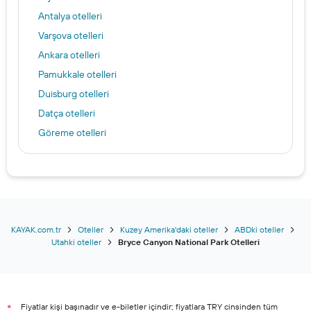
Antalya otelleri
Varşova otelleri
Ankara otelleri
Pamukkale otelleri
Duisburg otelleri
Datça otelleri
Göreme otelleri
Alanya otelleri
Saraybosna otelleri
Atina otelleri
Nevşehir otelleri
Belek otelleri
KAYAK.com.tr
Oteller
Kuzey Amerika'daki oteller
ABDki oteller
Utahki oteller
Bryce Canyon National Park Otelleri
Münih otelleri
Side otelleri
İzmir otelleri
Fiyatlar kişi başınadır ve e-biletler içindir; fiyatlara TRY cinsinden tüm
Bodrum otelleri
*