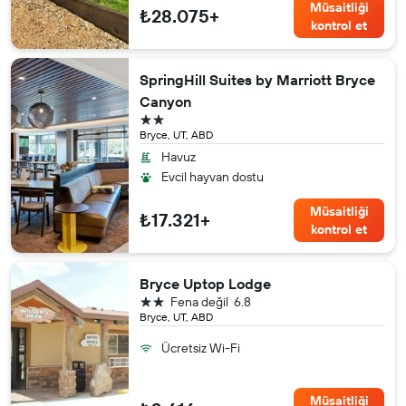
Müsaitliği
₺28.075+
kontrol et
SpringHill Suites by Marriott Bryce
Canyon
2 yıldız
Bryce, UT, ABD
Havuz
Evcil hayvan dostu
Müsaitliği
₺17.321+
kontrol et
Bryce Uptop Lodge
2 yıldız
Fena değil
6.8
Bryce, UT, ABD
Ücretsiz Wi-Fi
Müsaitliği