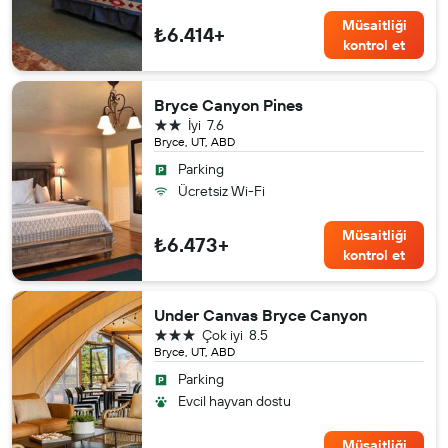
Müsaitliği
₺6.414+
kontrol et
Bryce Canyon Pines
2 yıldız
İyi
7.6
Bryce, UT, ABD
Parking
Ücretsiz Wi-Fi
Müsaitliği
₺6.473+
kontrol et
Under Canvas Bryce Canyon
3 yıldız
Çok iyi
8.5
Bryce, UT, ABD
Parking
Evcil hayvan dostu
Müsaitliği