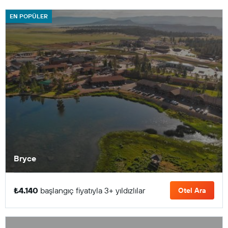
EN POPÜLER
Bryce
₺4.140
başlangıç fiyatıyla 3+ yıldızlılar
Otel Ara