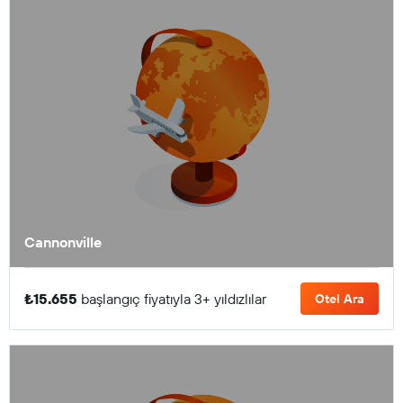
Cannonville
₺15.655
başlangıç fiyatıyla 3+ yıldızlılar
Otel Ara