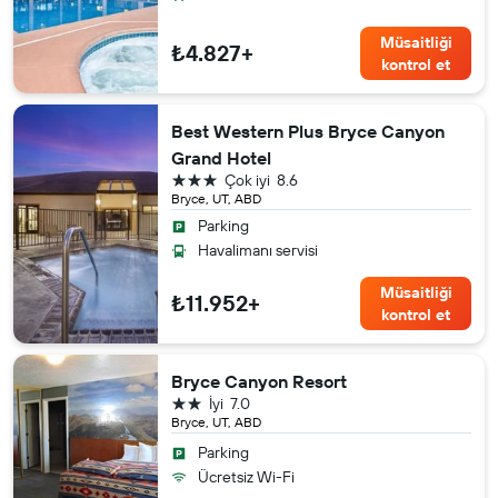
Müsaitliği
₺4.827+
kontrol et
Best Western Plus Bryce Canyon
Grand Hotel
3 yıldız
Çok iyi
8.6
Bryce, UT, ABD
Parking
Havalimanı servisi
Müsaitliği
₺11.952+
kontrol et
Bryce Canyon Resort
2 yıldız
İyi
7.0
Bryce, UT, ABD
Parking
Ücretsiz Wi-Fi