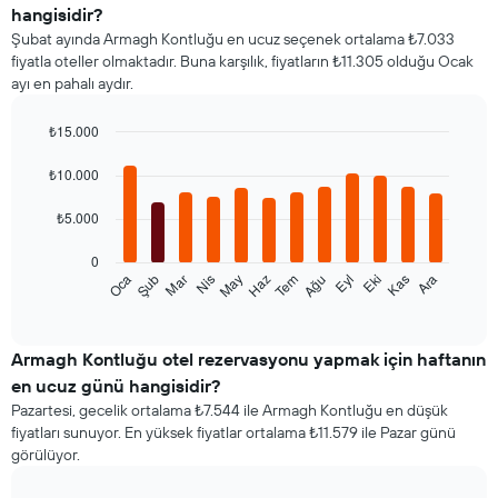
hangisidir?
Şubat ayında Armagh Kontluğu en ucuz seçenek ortalama ₺7.033
fiyatla oteller olmaktadır. Buna karşılık, fiyatların ₺11.305 olduğu Ocak
ayı en pahalı aydır.
₺15.000
Bar
Chart
graphic.
chart
₺10.000
with
12
₺5.000
bars.
0
Aşağıdaki
Oca
Şub
Mar
Nis
May
Haz
Tem
Ağu
Eyl
Eki
Kas
Ara
tablo
End
of
her
interactive
ay
chart
için
Armagh Kontluğu otel rezervasyonu yapmak için haftanın
ortalama
en ucuz günü hangisidir?
oda
Pazartesi, gecelik ortalama ₺7.544 ile Armagh Kontluğu en düşük
fiyatını
fiyatları sunuyor. En yüksek fiyatlar ortalama ₺11.579 ile Pazar günü
gösterir
görülüyor.
Tablo
ayları