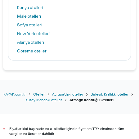
Konya otelleri
Male otelleri
Sofya otelleri
New York otelleri
Alanya otelleri
Göreme otelleri
Trabzon otelleri
İzmir otelleri
Batum otelleri
Kayseri otelleri
Antalya otelleri
KAYAK.com.tr
Oteller
Avrupa'daki oteller
Birleşik Krallıkki oteller
Kuzey İrlandaki oteller
Armagh Kontluğu Otelleri
Adana otelleri
Ankara otelleri
Bodrum otelleri
Fiyatlar kişi başınadır ve e-biletler içindir; fiyatlara TRY cinsinden tüm
Şile otelleri
*
vergiler ve ücretler dahildir.
Marmaris otelleri