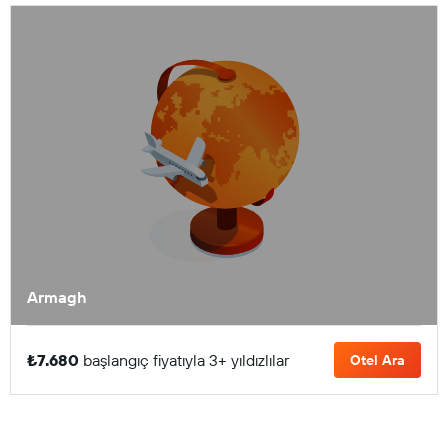
Armagh
₺7.680
başlangıç fiyatıyla 3+ yıldızlılar
Otel Ara