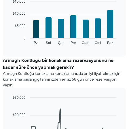
gösteren
₺15.000
1
Bar
Chart
X
graphic.
chart
₺10.000
with
ekseni
7
içerir.
₺5.000
bars.
Tablo
bir
Aşağıdaki
0
odanın
tablo
Pzt
Sal
Çar
Per
Cum
Cmt
Paz
End
ortalama
of
haftanın
fiyatını
interactive
her
chart
gösteren
günü
Armagh Kontluğu bir konaklama rezervasyonunu ne
1
için
Y
kadar süre önce yapmak gerekir?
ortalama
ekseni
Armagh Kontluğu konaklama konaklamanızda en iyi fiyatı almak için
oda
içerir
konaklama başlangıç tarihinizden en az 68 gün önce rezervasyon
fiyatını
yapın.
gösterir
Tablo
haftanın
₺30.000
günlerini
Line
Chart
gösteren
graphic.
chart
with
1
₺20.000
90
X
data
ekseni
points.