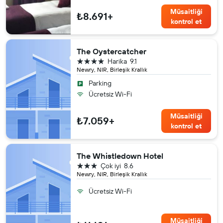
Müsaitliği
₺8.691+
kontrol et
The Oystercatcher
4 yıldız
Harika
9.1
Newry, NIR, Birleşik Krallık
Parking
Ücretsiz Wi-Fi
Müsaitliği
₺7.059+
kontrol et
The Whistledown Hotel
3 yıldız
Çok iyi
8.6
Newry, NIR, Birleşik Krallık
Ücretsiz Wi-Fi
Müsaitliği