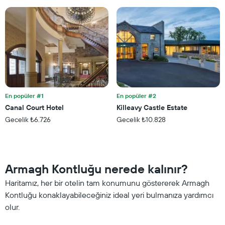
odanın
ortalama
fiyatını
gösteren
1
Y
ekseni
içerir
En popüler #1
En popüler #2
Canal Court Hotel
Killeavy Castle Estate
Gecelik ₺6.726
Gecelik ₺10.828
Armagh Kontluğu nerede kalınır?
Haritamız, her bir otelin tam konumunu göstererek Armagh
Kontluğu konaklayabileceğiniz ideal yeri bulmanıza yardımcı
olur.