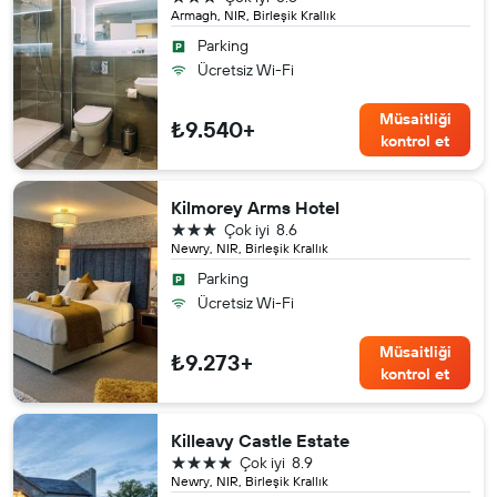
Armagh, NIR, Birleşik Krallık
Parking
Ücretsiz Wi-Fi
Müsaitliği
₺9.540+
kontrol et
Kilmorey Arms Hotel
3 yıldız
Çok iyi
8.6
Newry, NIR, Birleşik Krallık
Parking
Ücretsiz Wi-Fi
Müsaitliği
₺9.273+
kontrol et
Killeavy Castle Estate
4 yıldız
Çok iyi
8.9
Newry, NIR, Birleşik Krallık