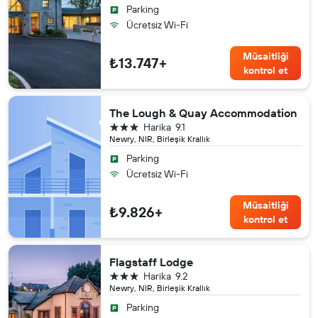
Parking
Ücretsiz Wi-Fi
Müsaitliği
₺13.747+
kontrol et
The Lough & Quay Accommodation
3 yıldız
Harika
9.1
Newry, NIR, Birleşik Krallık
Parking
Ücretsiz Wi-Fi
Müsaitliği
₺9.826+
kontrol et
Flagstaff Lodge
3 yıldız
Harika
9.2
Newry, NIR, Birleşik Krallık
Parking