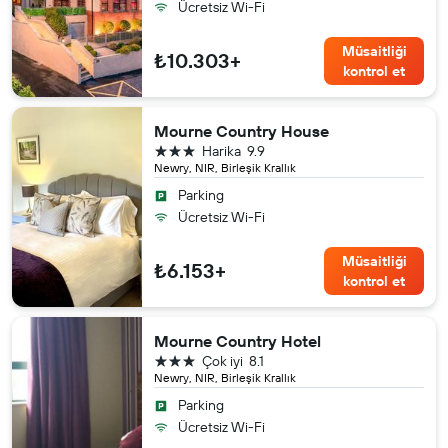
Ücretsiz Wi-Fi
Müsaitliği
₺10.303+
kontrol et
Mourne Country House
3 yıldız
Harika
9.9
Newry, NIR, Birleşik Krallık
Parking
Ücretsiz Wi-Fi
Müsaitliği
₺6.153+
kontrol et
Mourne Country Hotel
3 yıldız
Çok iyi
8.1
Newry, NIR, Birleşik Krallık
Parking
Ücretsiz Wi-Fi