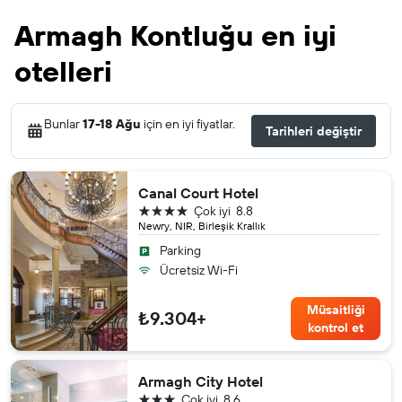
Armagh Kontluğu en iyi
otelleri
Bunlar
17-18 Ağu
için en iyi fiyatlar.
Tarihleri değiştir
Canal Court Hotel
4 yıldız
Çok iyi
8.8
Newry, NIR, Birleşik Krallık
Parking
Ücretsiz Wi-Fi
Müsaitliği
₺9.304+
kontrol et
Armagh City Hotel
3 yıldız
Çok iyi
8.6