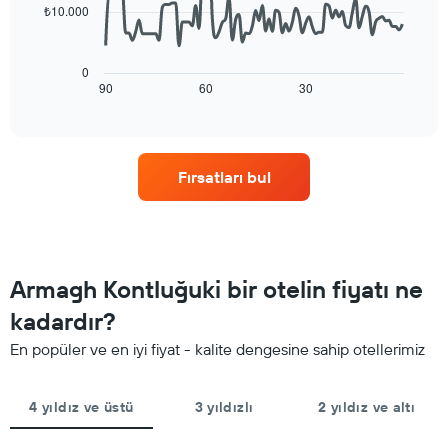
içerir.
₺10.000
Tablo
Aşağıdaki
bir
tablo
odanın
konaklama
0
ortalama
tarihi
90
60
30
End
fiyatını
of
yaklaştıkça
interactive
gösteren
oda
chart
1
fiyatlarının
Y
nasıl
ekseni
Fırsatları bul
değiştiğini
içerir
göstermektedir.
Tablo
konaklamadan
önceki
gün
Armagh Kontluğuki bir otelin fiyatı ne
sayısını
gösteren
kadardır?
1
En popüler ve en iyi fiyat - kalite dengesine sahip otellerimiz
X
ekseni
içerir
4 yıldız ve üstü
3 yıldızlı
2 yıldız ve altı
Tablo
bir