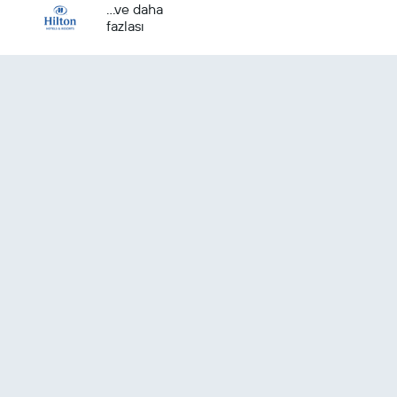
...ve daha
fazlası