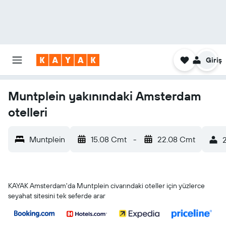
Giriş
Muntplein yakınındaki Amsterdam
otelleri
Muntplein
15.08 Cmt
-
22.08 Cmt
2
KAYAK Amsterdam'da Muntplein civarındaki oteller için yüzlerce
seyahat sitesini tek seferde arar