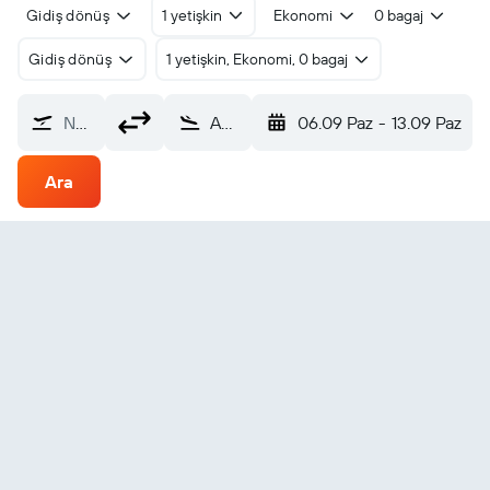
Gidiş dönüş
1 yetişkin
Ekonomi
0 bagaj
Gidiş dönüş
1 yetişkin, Ekonomi, 0 bagaj
Nereden?
Abbotsford (YXX)
06.09 Paz
-
13.09 Paz
Ara