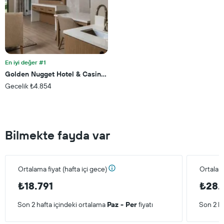
için
ortalama
fiyatını
gösteren
1
Y
ekseni
En iyi değer #1
içerir
Golden Nugget Hotel & Casino Lake Tahoe
Gecelik ₺4.854
Bilmekte fayda var
Ortalama fiyat (hafta içi gece)
Ortalam
₺18.791
₺28.
Son 2 hafta içindeki ortalama
Paz - Per
fiyatı
Son 2 ha