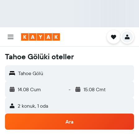
Tahoe Gölüki oteller
Tahoe Gölü
14.08 Cum
-
15.08 Cmt
2 konuk, 1 oda
Ara