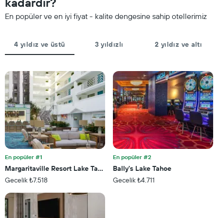
kadardır?
göre
ortalama
toplanmış
En popüler ve en iyi fiyat - kalite dengesine sahip otellerimiz
fiyatını
olarak
gösteren
gösterir.
1
Tablo
4 yıldız ve üstü
3 yıldızlı
2 yıldız ve altı
Y
yıldızlara
ekseni
göre
içerir
otel
kategorilerini
gösteren
1
X
ekseni
içerir.
Tablo
son
3
En popüler #1
En popüler #2
günde
bulunan
Margaritaville Resort Lake Tahoe
Bally's Lake Tahoe
bir
Gecelik ₺7.518
Gecelik ₺4.711
odanın
bu
hafta
sonu