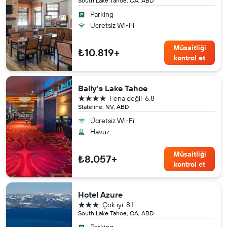
South Lake Tahoe, CA, ABD
Parking
Ücretsiz Wi-Fi
Müsaitliği
₺10.819+
kontrol et
Bally's Lake Tahoe
4 yıldız
Fena değil
6.8
Stateline, NV, ABD
Ücretsiz Wi-Fi
Havuz
Müsaitliği
₺8.057+
kontrol et
Hotel Azure
3 yıldız
Çok iyi
8.1
South Lake Tahoe, CA, ABD
Parking