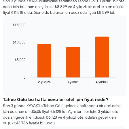
Son 3 günde KAYAK kullanıcıları tarafından Tahoe Gölü 3 yıldızlı bir otel
odası için bulunan en iyi fırsat ₺8.899 ve 4 yıldızlı bir otel için en düşük
fiyat ₺11.818 oldu. Genelde bulunan en ucuz oda fiyatı ₺8.899 idi.
₺15.000
Bar
Chart
graphic.
chart
with
₺10.000
3
bars.
₺5.000
Aşağıdaki
tablo
son
3
0
2 yıldızlı
3 yıldızlı
4 yıldızlı
günde
End
of
bulunan
interactive
bir
chart
odanın
Tahoe Gölü bu hafta sonu bir otel için fiyat nedir?
bu
Son 3 günde KAYAK'ta Tahoe Gölü gelecek hafta sonu bir otel odası
geceki
için bulunan en düşük fiyat ₺6.128 idi. Aynı tarihler için, 3 yıldızlı otel
ortalama
odaları gecelik en düşük ₺6.128 ve 4 yıldızlı otel odaları gecelik en
fiyatını
düşük ₺13.786 fiyatla bulundu.
yıldız