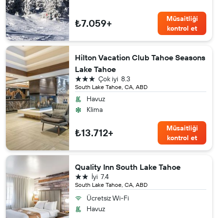
Müsaitliği
₺7.059+
kontrol et
Hilton Vacation Club Tahoe Seasons
Lake Tahoe
3 yıldız
Çok iyi
8.3
South Lake Tahoe, CA, ABD
Havuz
Klima
Müsaitliği
₺13.712+
kontrol et
Quality Inn South Lake Tahoe
2 yıldız
İyi
7.4
South Lake Tahoe, CA, ABD
Ücretsiz Wi-Fi
Havuz