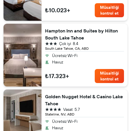
Müsaitliği
₺10.023+
kontrol et
Hampton Inn and Suites by Hilton
South Lake Tahoe
3 yıldız
Çok iyi
8.4
South Lake Tahoe, CA, ABD
Ücretsiz Wi-Fi
Havuz
Müsaitliği
₺17.323+
kontrol et
Golden Nugget Hotel & Casino Lake
Tahoe
4 yıldız
Vasat
5.7
Stateline, NV, ABD
Ücretsiz Wi-Fi
Havuz