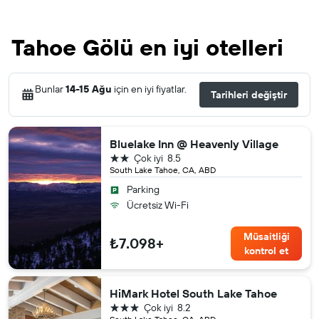
Tahoe Gölü en iyi otelleri
Bunlar
14-15 Ağu
için en iyi fiyatlar.
Tarihleri değiştir
Bluelake Inn @ Heavenly Village
2 yıldız
Çok iyi
8.5
South Lake Tahoe, CA, ABD
Parking
Ücretsiz Wi-Fi
Müsaitliği
₺7.098+
kontrol et
HiMark Hotel South Lake Tahoe
3 yıldız
Çok iyi
8.2