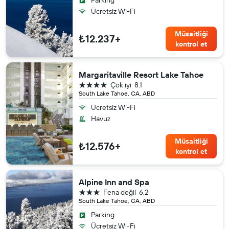
Ücretsiz Wi-Fi
Müsaitliği
₺12.237+
kontrol et
Margaritaville Resort Lake Tahoe
4 yıldız
Çok iyi
8.1
South Lake Tahoe, CA, ABD
Ücretsiz Wi-Fi
Havuz
Müsaitliği
₺12.576+
kontrol et
Alpine Inn and Spa
3 yıldız
Fena değil
6.2
South Lake Tahoe, CA, ABD
Parking
Ücretsiz Wi-Fi