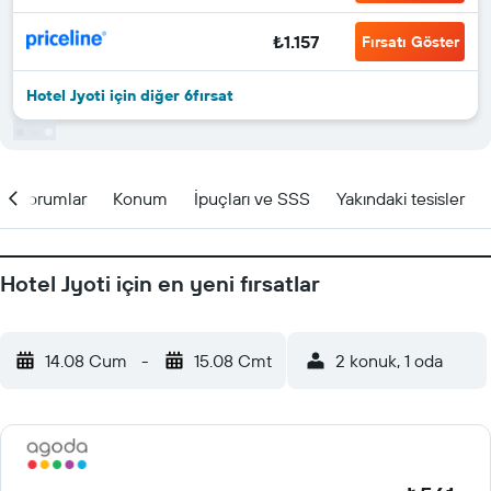
₺1.157
Fırsatı Göster
Hotel Jyoti için diğer 6fırsat
Yorumlar
Konum
İpuçları ve SSS
Yakındaki tesisler
Hotel Jyoti için en yeni fırsatlar
14.08 Cum
-
15.08 Cmt
2 konuk, 1 oda