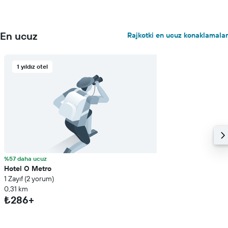
En ucuz
Rajkotki en ucuz konaklamalar
1 yıldız otel
%57 daha ucuz
Hotel O Metro
1 Zayıf (2 yorum)
0,31 km
₺286+