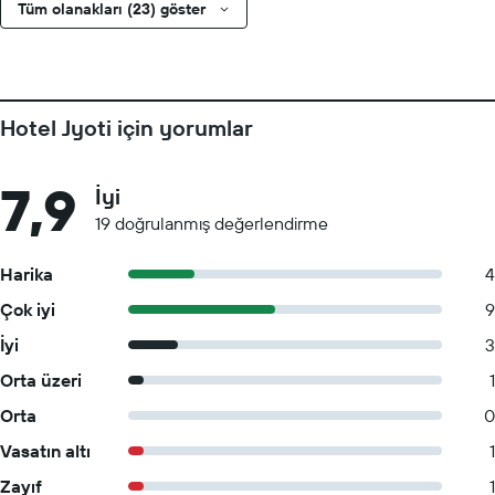
Tüm olanakları (23) göster
Hotel Jyoti için yorumlar
7,9
İyi
19 doğrulanmış değerlendirme
Harika
4
Çok iyi
9
İyi
3
Orta üzeri
1
Orta
0
Vasatın altı
1
Zayıf
1