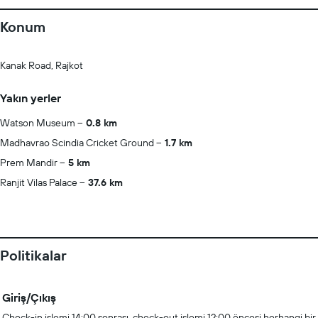
Konum
Kanak Road, Rajkot
Yakın yerler
Watson Museum
0.8 km
Madhavrao Scindia Cricket Ground
1.7 km
Prem Mandir
5 km
Ranjit Vilas Palace
37.6 km
Politikalar
Giriş/Çıkış
Check-in işlemi 14:00 sonrası, check-out işlemi 12:00 öncesi herhangi bir