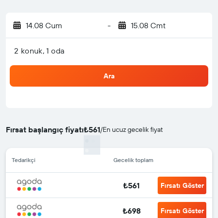
14.08 Cum
-
15.08 Cmt
2 konuk, 1 oda
Ara
Fırsat başlangıç fiyatı
₺561
/
En ucuz gecelik fiyat
Tedarikçi
Gecelik toplam
₺561
Fırsatı Göster
₺698
Fırsatı Göster