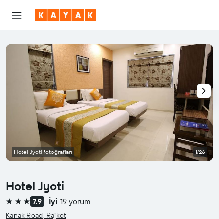
Hotel Jyoti fotoğrafları
1/26
Hotel Jyoti
İyi
19 yorum
7,9
3 yıldız
Kanak Road, Rajkot