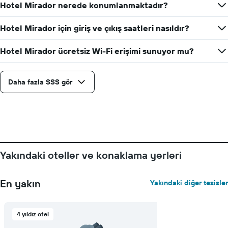
Hotel Mirador nerede konumlanmaktadır?
sayısını
gösteren
1
Hotel Mirador için giriş ve çıkış saatleri nasıldır?
X
ekseni
Hotel Mirador ücretsiz Wi-Fi erişimi sunuyor mu?
içerir
Tablo
bir
Daha fazla SSS gör
odanın
ortalama
fiyatını
gösteren
1
Y
ekseni
içerir
Yakındaki oteller ve konaklama yerleri
En yakın
Yakındaki diğer tesisler
4 yıldız otel