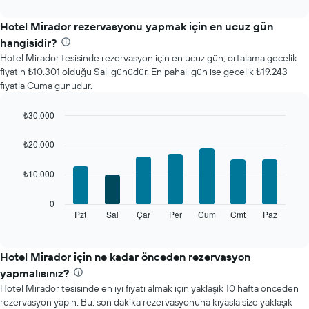
interactive
ay
chart
için
Hotel Mirador rezervasyonu yapmak için en ucuz gün
ortalama
hangisidir?
oda
Hotel Mirador tesisinde rezervasyon için en ucuz gün, ortalama gecelik
fiyatını
fiyatın ₺10.301 olduğu Salı günüdür. En pahalı gün ise gecelik ₺19.243
gösterir
fiyatla Cuma günüdür.
Tablo
ayları
gösteren
₺30.000
1
Bar
Chart
X
graphic.
chart
₺20.000
with
ekseni
7
içerir.
₺10.000
bars.
Tablo
bir
Aşağıdaki
0
odanın
tablo
Pzt
Sal
Çar
Per
Cum
Cmt
Paz
End
ortalama
of
haftanın
fiyatını
interactive
her
chart
gösteren
günü
Hotel Mirador için ne kadar önceden rezervasyon
1
için
Y
yapmalısınız?
ortalama
ekseni
Hotel Mirador tesisinde en iyi fiyatı almak için yaklaşık 10 hafta önceden
oda
içerir
rezervasyon yapın. Bu, son dakika rezervasyonuna kıyasla size yaklaşık
fiyatını