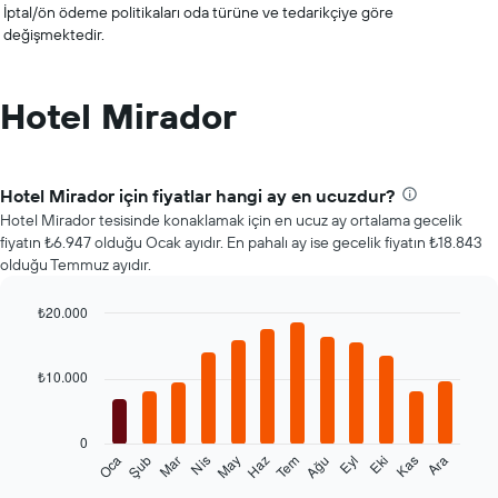
İptal/ön ödeme politikaları oda türüne ve tedarikçiye göre
değişmektedir.
Hotel Mirador
Hotel Mirador için fiyatlar hangi ay en ucuzdur?
Hotel Mirador tesisinde konaklamak için en ucuz ay ortalama gecelik
fiyatın ₺6.947 olduğu Ocak ayıdır. En pahalı ay ise gecelik fiyatın ₺18.843
olduğu Temmuz ayıdır.
₺20.000
Bar
Chart
graphic.
chart
with
₺10.000
12
bars.
0
Aşağıdaki
Şub
May
Ağu
Kas
Oca
Nis
Tem
Eki
Mar
Haz
Eyl
Ara
tablo
End
of
her