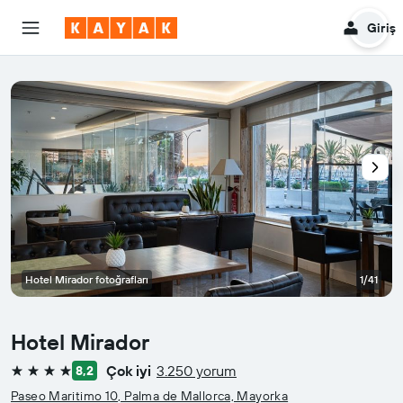
Giriş
Hotel Mirador fotoğrafları
1/41
Hotel Mirador
Çok iyi
3.250 yorum
8,2
4 yıldız
Paseo Maritimo 10, Palma de Mallorca, Mayorka