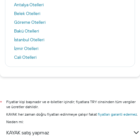
Antalya Otelleri
Belek Otelleri
Göreme Otelleri
Bakü Otelleri
İstanbul Otelleri
İzmir Otelleri
Cali Otelleri
Köln Otelleri
Amsterdam Otelleri
Lefkoşa Otelleri
Alanya otelleri
Bodrum otelleri
Fiyatlar kişi başınadır ve e-biletler içindir; fiyatlara TRY cinsinden tüm vergiler
*
ve ücretler dahildir.
Şile otelleri
KAYAK her zaman doğru fiyatları edinmeye çalışır fakat
fiyatları garanti edemez
.
Marmaris otelleri
Neden mi:
Kuşadası otelleri
KAYAK satış yapmaz
Çeşme otelleri