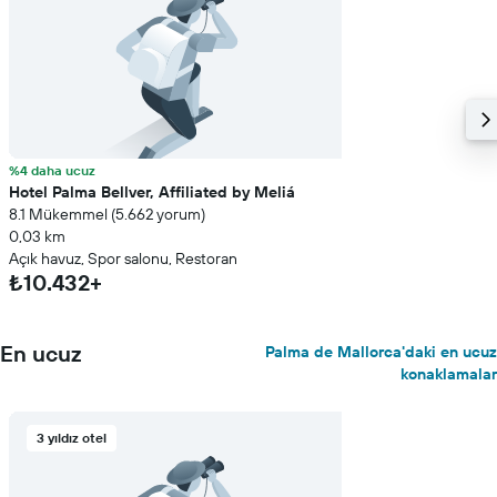
%4 daha ucuz
Hotel Palma Bellver, Affiliated by Meliá
8.1 Mükemmel (5.662 yorum)
0,03 km
Açık havuz, Spor salonu, Restoran
₺10.432+
En ucuz
Palma de Mallorca'daki en ucuz
konaklamalar
3 yıldız otel