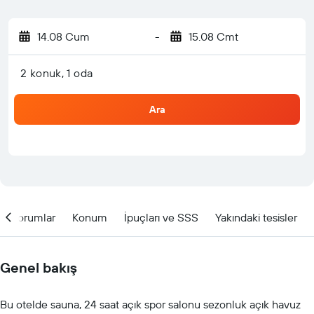
14.08 Cum
-
15.08 Cmt
2 konuk, 1 oda
Ara
Yorumlar
Konum
İpuçları ve SSS
Yakındaki tesisler
Genel bakış
Bu otelde sauna, 24 saat açık spor salonu sezonluk açık havuz