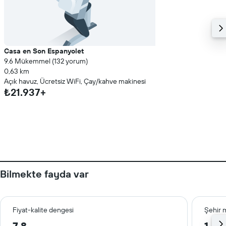
Casa en Son Espanyolet
9.6 Mükemmel (132 yorum)
0,63 km
Açık havuz, Ücretsiz WiFi, Çay/kahve makinesi
₺21.937+
Bilmekte fayda var
Fiyat-kalite dengesi
Şehir 
7,8
1,6 