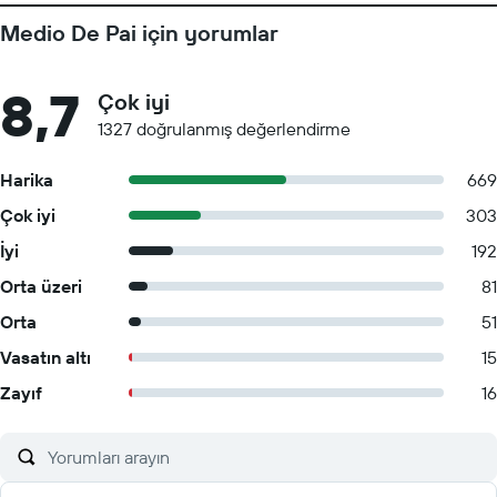
Medio De Pai için yorumlar
8,7
Çok iyi
1327 doğrulanmış değerlendirme
Harika
669
Çok iyi
303
İyi
192
Orta üzeri
81
Orta
51
Vasatın altı
15
Zayıf
16