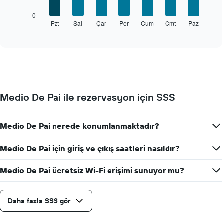
Aşağıdaki
0
tablo
Pzt
Sal
Çar
Per
Cum
Cmt
Paz
End
of
haftanın
interactive
her
chart
günü
için
ortalama
oda
fiyatını
Medio De Pai ile rezervasyon için SSS
gösterir
Tablo
haftanın
Medio De Pai nerede konumlanmaktadır?
günlerini
gösteren
1
Medio De Pai için giriş ve çıkış saatleri nasıldır?
X
ekseni
Medio De Pai ücretsiz Wi-Fi erişimi sunuyor mu?
içerir.
Tablo
bir
Daha fazla SSS gör
odanın
ortalama
fiyatını