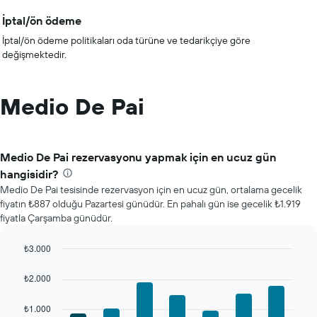
İptal/ön ödeme
İptal/ön ödeme politikaları oda türüne ve tedarikçiye göre
değişmektedir.
Medio De Pai
Medio De Pai rezervasyonu yapmak için en ucuz gün
hangisidir?
Medio De Pai tesisinde rezervasyon için en ucuz gün, ortalama gecelik
fiyatın ₺887 olduğu Pazartesi günüdür. En pahalı gün ise gecelik ₺1.919
fiyatla Çarşamba günüdür.
₺3.000
Bar
Chart
graphic.
chart
₺2.000
with
7
₺1.000
bars.