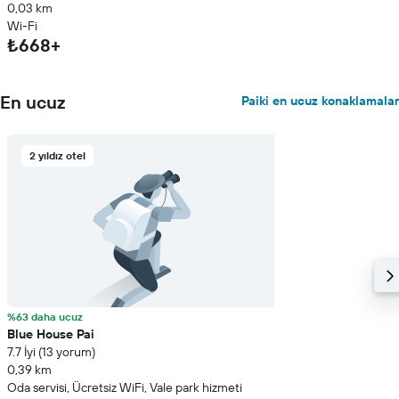
0,03 km
Wi-Fi
₺668+
En ucuz
Paiki en ucuz konaklamalar
2 yıldız otel
%63 daha ucuz
Blue House Pai
7.7 İyi (13 yorum)
0,39 km
Oda servisi, Ücretsiz WiFi, Vale park hizmeti