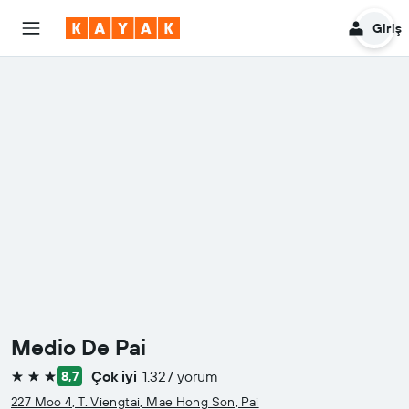
Giriş
Medio De Pai
Çok iyi
1.327 yorum
8,7
3 yıldız
227 Moo 4, T. Viengtai, Mae Hong Son, Pai