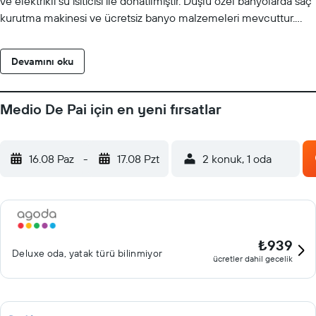
ve elektrikli su ısıtıcısı ile donatılmıştır. Duşlu özel banyolarda saç
kurutma makinesi ve ücretsiz banyo malzemeleri mevcuttur.
Medio'da kahve ve atıştırmalıkların tadını çıkarabilirsiniz. Tesisin
karşısında yerel restoranlar yer almaktadır.
Devamını oku
Medio De Pai için en yeni fırsatlar
16.08 Paz
-
17.08 Pzt
2 konuk, 1 oda
₺939
Deluxe oda, yatak türü bilinmiyor
ücretler dahil gecelik