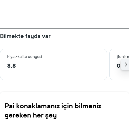
Bilmekte fayda var
Fiyat-kalite dengesi
Şehir 
8,8
0,5
Pai konaklamanız için bilmeniz
gereken her şey