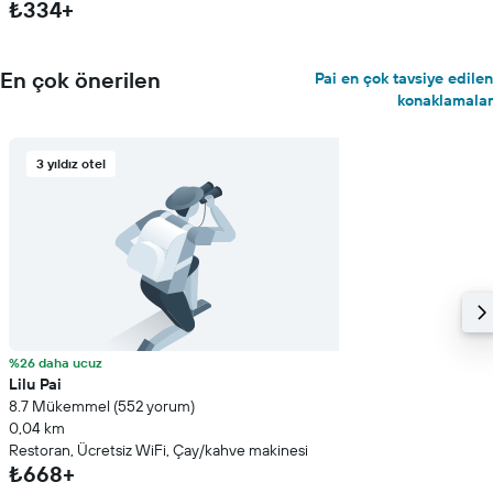
₺334+
En çok önerilen
Pai en çok tavsiye edilen
konaklamalar
3 yıldız otel
%26 daha ucuz
Lilu Pai
8.7 Mükemmel (552 yorum)
0,04 km
Restoran, Ücretsiz WiFi, Çay/kahve makinesi
₺668+